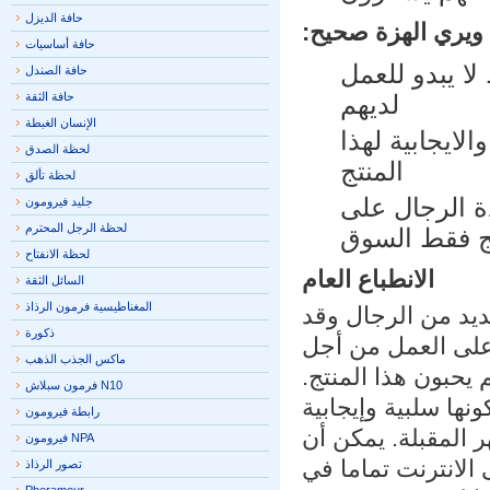
حافة الديزل
يري الهزة صحيح:
حافة أساسيات
ا يبدو للعمل
حافة الصندل
لديهم
حافة الثقة
الإنسان الغبطة
ايجابية لهذا
لحظة الصدق
المنتج
لحظة تألق
 الرجال على
جليد فيرومون
لحظة الرجل المحترم
 فقط السوق
لحظة الانفتاح
الانطباع العام
السائل الثقة
المغناطيسية فرمون الرذاذ
يد من الرجال وقد
ذكورة
 على العمل من أجل
ماكس الجذب الذهب
حبون هذا المنتج.
N10 فرمون سبلاش
ها سلبية وإيجابية
رابطة فيرومون
 المقبلة. يمكن أن
NPA فيرومون
لانترنت تماما في
تصور الرذاذ