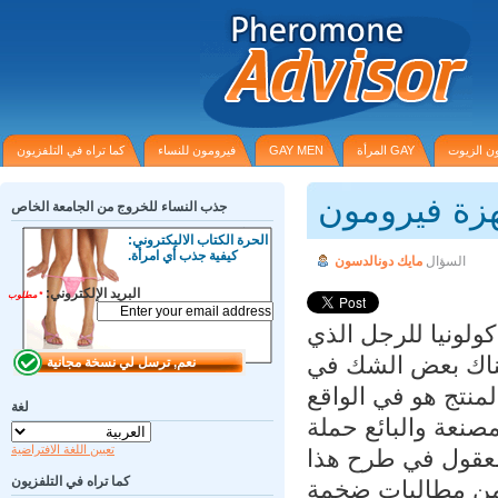
الزيوت
GAY المرأة
GAY MEN
فيرومون للنساء
كما تراه في التلفزيون
زة فيرومون
جذب النساء للخروج من الجامعة الخاص
الحرة الكتاب الاليكتروني:
كيفية جذب أي امرأة.
السؤال
مايك دونالدسون
البريد الإلكتروني:
*
مطلوب
لونيا للرجل الذي
ناك بعض الشك في
منتج هو في الواقع
لغة
نعة والبائع حملة
تعيين اللغة الافتراضية
معقول في طرح هذا
كما تراه في التلفزيون
 من مطالبات ضخمة