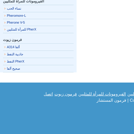
الفيرومونات للمرأة للمثليين
نساء الحب
Pheromore-L
Pherone V-5
PherX للمرأة للمثليين
فرمون زيوت
ألفا A314
جاذبية النفط
PherX النفط
صحيح ألفا
ين
الفيرومونات للمرأة للمثليين
فرمون زيوت
اتصل
| فرمون المستشار