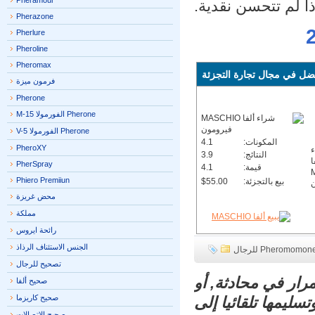
Pheramour
ا لم تتحسن نقدية.
Pherazone
Pherlure
Pheroline
Pheromax
ل في مجال تجارة التجزئة
فرمون ميزة
Pherone
Pherone الفورمولا M-15
Pherone الفورمولا V-5
المكونات:
4.1
PheroXY
النتائج:
3.9
PherSpray
قيمة:
4.1
Phiero Premiiun
بيع بالتجزئة:
$55.00
محض غريزة
مملكة
رائحة ايروس
الجنس الاستئناف الرذاذ
Pheromo للرجال
تصحيح للرجال
ار في محادثة, أو
صحيح ألفا
صحيح كاريزما
يمها تلقائيا إلى
صحيح الاتصالات