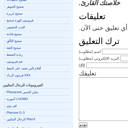
خلاصتك القارئ.
صحيح الجوهر
تعليقات
صحيح غريزة
فيرومون الهزة صحيح
ي تعليق حتى الآن.
الحب الحقيقي
صحيح فتاحة
ترك التعليق
صحيح التألق
صحيح الثقة
اسم
(مطلوب)
زيادة الضغط
البريد الإلكتروني
(مطلوب)
نعم فيرومون
URI
أفلام التي تعتمد على النفط
تعليقك
XXX فرمون الرذاذ
الفيرومونات للرجال المثليين
مثلي الجنس Pherazone
L'UOMO أموريه
لغز بوي
Pherone G-3
PherX للرجال المثليين