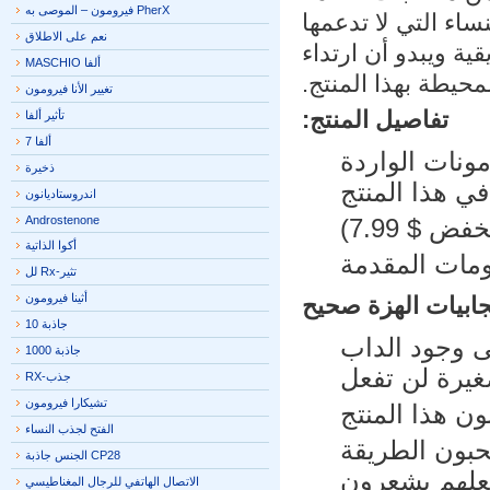
PherX فيرومون – الموصى به
ء التي لا تدعمها
نعم على الاطلاق
ة ويبدو أن ارتداء
ألفا MASCHIO
حيطة بهذا المنتج.
تغيير الأنا فيرومون
تفاصيل المنتج:
تأثير ألفا
ألفا 7
نات الواردة
ذخيرة
ي هذا المنتج
اندروستاديانون
Androstenone
أكوا الذاتية
مات المقدمة
تثير-Rx لل
أثينا فيرومون
جابيات الهزة صحيح
جاذبة 10
 وجود الداب
جاذبة 1000
رة لن تفعل
جذب-RX
تشيكارا فيرومون
 هذا المنتج
الفتح لجذب النساء
حبون الطريقة
CP28 الجنس جاذبة
لهم يشعرون
الاتصال الهاتفي للرجال المغناطيسي