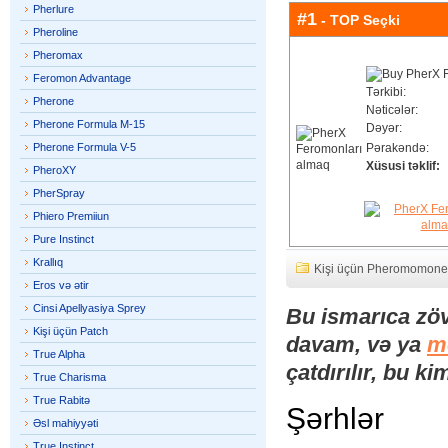
Pherlure
#1
- TOP Seçki
Pheroline
Pheromax
Feromon Advantage
Tərkibi:
Pherone
Nəticələr:
Pherone Formula M-15
Dəyər:
Pherone Formula V-5
Pərakəndə:
Xüsusi təklif:
PheroXY
PherSpray
Phiero Premiiun
Pure Instinct
Krallıq
Kişi üçün Pheromomone
Eros və ətir
Cinsi Apellyasiya Sprey
Bu ismarıca zö
Kişi üçün Patch
davam, və ya
m
True Alpha
çatdırılır, bu ki
True Charisma
True Rabitə
Şərhlər
Əsl mahiyyəti
True Instinct