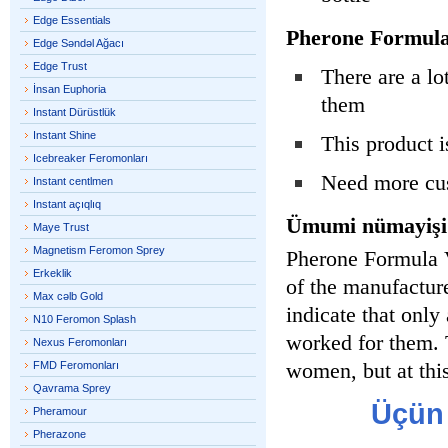
Edge Essentials
Pherone Formula
Edge Səndəl Ağacı
Edge Trust
There are a lo
İnsan Euphoria
them
Instant Dürüstlük
Instant Shine
This product is
Icebreaker Feromonları
Need more cus
Instant centlmen
Instant açıqlıq
Ümumi nümayişi
Maye Trust
Magnetism Feromon Sprey
Pherone Formula V-
Erkeklik
of the manufacture
Max cəlb Gold
indicate that only
N10 Feromon Splash
worked for them. 
Nexus Feromonları
women, but at thi
FMD Feromonları
Qavrama Sprey
Üçün 
Pheramour
Pherazone