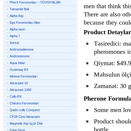
PherX Feromonları – TÖVSİYƏLƏR
men that think thi
Tamamilə Bəli
There are also ot
Alpha Kişi
because they coul
Ego Feromonları Alter
Alpha təsiri
Product Detaylar
Alpha 7
Təsiredici: m
Sursat
Androstadienone
pheromones in
Androstenone
Qiymət: $49.9
Aqua Vitae
Oyatmaq-RX
Məhsulun ölçü
Athena Feromonları
Attractant 10
Zəmanət: 30 g
Attractant 1000
Cəlb-RX
Pherone Formula
Chikara Feromonları
Some men love
Qadın cəlb Conquest
CP28 Cinsi Attractant
Product should
Maqnetik Kişi üçün Dial
bottle
Edge Dizel