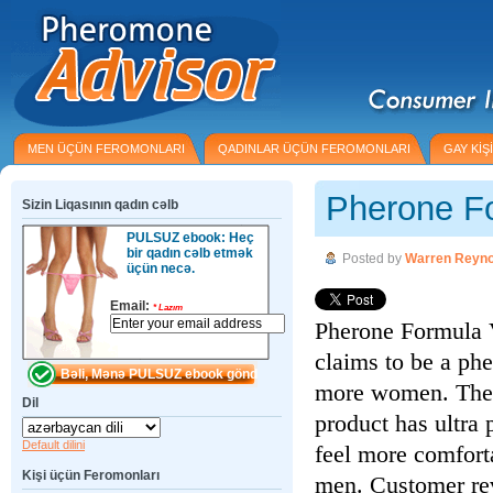
MEN ÜÇÜN FEROMONLARI
QADINLAR ÜÇÜN FEROMONLARI
GAY KİŞİ
Pherone F
Sizin Liqasının qadın cəlb
PULSUZ ebook: Heç
bir qadın cəlb etmək
Posted by
Warren Reyno
üçün necə.
Email:
*
Lazım
Pherone Formula V
claims to be a ph
more women. The m
Dil
product has ultr
Default dilini
feel more comfort
Kişi üçün Feromonları
men. Customer rev