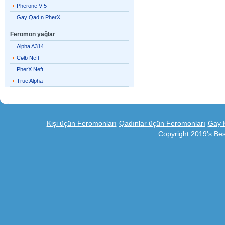
Pherone V-5
Gay Qadın PherX
Feromon yağlar
Alpha A314
Cəlb Neft
PherX Neft
True Alpha
Kişi üçün Feromonları
Qadınlar üçün Feromonları
Gay K
Copyright 2019's Be