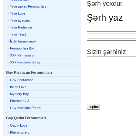
Şərh yoxdur.
True qaxac Feromonları
True Love
Şərh yaz
True açacağı
True Radiance
True Trust
İstilik bürmələmək
Feromonları Bəli
Sizin şərhiniz
XXX Neft əsasən
XXX Feromon Sprey
Gay Kişi üçün Feromonları
Gay Pherazone
Insan Love
Mystery Boy
Pherone G-3
Gay Kişi üçün PherX
Gay Qadın Feromonları
Qadın Love
Pheromore-L