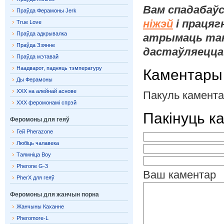
Вам спадабаў
Праўда Ферамоны Jerk
ніжэй
і працяг
True Love
Праўда адкрывалка
атрымаць так
Праўда Ззянне
дастаўляецца
Праўда мэтавай
Наадварот, падняць тэмпературу
Каментары
Ды Ферамоны
XXX на алейнай аснове
Пакуль камента
XXX феромонамі спрэй
Пакінуць к
Феромоны для геяў
Гей Pherazone
Любіць чалавека
Таямніца Boy
Pherone G-3
Ваш каментар
PherX для геяў
Феромоны для жанчын порна
Жанчыны Каханне
Pheromore-L