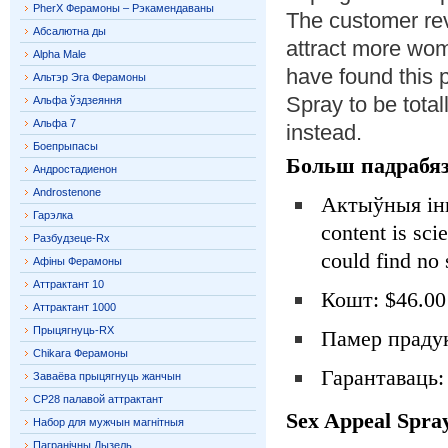
PherX Ферамоны – Рэкамендаваны
The customer rev
Абсалютна ды
attract more wom
Alpha Male
have found this
Альтэр Эга Ферамоны
Spray to be total
Альфа ўздзеяння
Альфа 7
instead.
Боепрыпасы
Больш падрабяз
Андростадиенон
Androstenone
Актыўныя інг
Гарэлка
content is scie
Разбудзеце-Rx
could find no 
Афіны Ферамоны
Аттрактант 10
Кошт: $46.00
Аттрактант 1000
Прыцягнуць-RX
Памер прадук
Chikara Ферамоны
Гарантаваць:
Заваёва прыцягнуць жанчын
CP28 палавой аттрактант
Sex Appeal Spra
Набор для мужчын магнітныя
Пагранічны Дызель