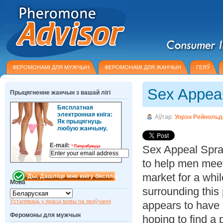
ФЕРОМОНАМІ ДЛЯ МУЖЧЫН
ФЕРОМОНАМІ ДЛЯ ЖАНЧЫН
ГЕЯЎ
Sex Appea
Прыцягненне жанчын з вашай лігі
Бясплатная
электронная кніга:
Аўтар:
Уорэн Рейнольд
Як прыцягнуць
любую жанчыну.
E-mail:
Sex Appeal Spray
*
Патрабуецца
to help men mee
market for a whi
Мова
surrounding this 
Ўсталяваць у якасці мовы па змаўчанні
appears to have
Феромоны для мужчын
hoping to find a