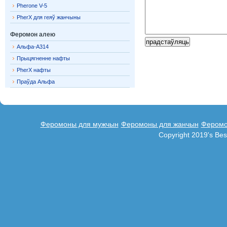
Pherone V-5
PherX для геяў жанчыны
Феромон алею
Альфа-A314
Прыцягненне нафты
PherX нафты
Праўда Альфа
Феромоны для мужчын
Феромоны для жанчын
Феромо
Copyright 2019's Be