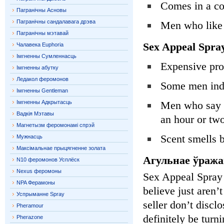
Comes in a co
Пагранічны Асновы
Пагранічны сандалавага дрэва
Men who like 
Пагранічны мэтавай
Sex Appeal Spra
Чалавека Euphoria
Імгненны Сумленнасць
Expensive pro
Імгненны абутку
Ледакол феромонов
Some men indic
Імгненны Gentleman
Імгненны Адкрытасць
Men who say th
Вадкія Мэтавы
an hour or tw
Магнетызм феромонамі спрэй
Scent smells
Мужнасць
Максімальнае прыцягненне золата
Агульнае ўража
N10 феромонов Усплёск
Nexus феромоны
Sex Appeal Spray 
NPA Ферамоны
believe just aren’
Успрыманне Spray
seller don’t discl
Pheramour
definitely be turn
Pherazone