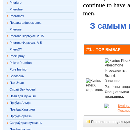
Pherlure
continue to have a
Pheroline
men.
Pheromax
Перавага феромонов
З самым 
Pherone
Pherone Формуле М-15
Pherone Формулы V-5
#1
- TOP ВЫБАР
PheroXY
PherSpray
Phiero Premiiun
Pure Instinct
Інгрэдыенты:
Вынікі:
Вобласць
Значэнне:
Пах Эрас
Рознічны ганда
Спрэй Sex Appeal
Спецыяльная
Патч для мужчын
прапанова:
Праўда Альфа
Праўда Харызма
Праўда сувязь
Pheromomones для му
Сапраўдная сутнасць
Праўда Instinct