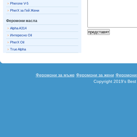
Pherone V-5
PherX за Гей Жени
Феромони масла
Alpha A314
Интересно Oil
PherX Oil
True Alpha
Феромони за мъже
Феромони за жени
Феромони 
Copyright 2019's Bes