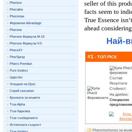
seller of this prod
Pherlure
Pheroline
facts seem to indi
Pheromax
True Essence isn’t
Феромони Advantage
ahead considering 
Pherone
Pherone Формула M-15
Най-в
Pherone Формула V-5
PheroXY
#1
- ТОП PICK
PherSpray
Phiero Premiiun
Pure Instinct
Царство
Състав:
Резултати:
Усещане на Ерос
Стойност:
Спрей сексапил
На дребно:
Кръпката за мъжете
Специално
True Alpha
предложени
True Каризма
True съобщението
Истинската същност
Pheromomones за мъж
True Instinct