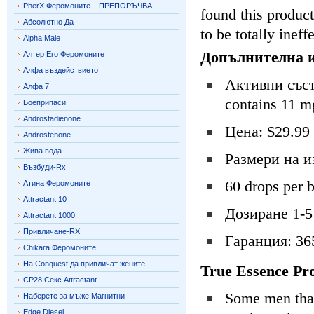
PherX Феромоните – ПРЕПОРЪЧВА
found this produc
Абсолютно Да
to be totally ine
Alpha Male
Допълнителна 
Алтер Его Феромоните
Алфа въздействието
Активни съста
Алфа 7
contains 11 m
Боеприпаси
Androstadienone
Цена: $29.99
Androstenone
Жива вода
Размери на и
Възбуди-Rx
60 drops per b
Атина Феромоните
Attractant 10
Дозиране 1-5
Attractant 1000
Привличане-RX
Гаранция: 36
Chikara Феромоните
На Conquest да привличат жените
True Essence Pro
CP28 Секс Attractant
Some men that 
Наберете за мъже Магнитни
Edge Diesel