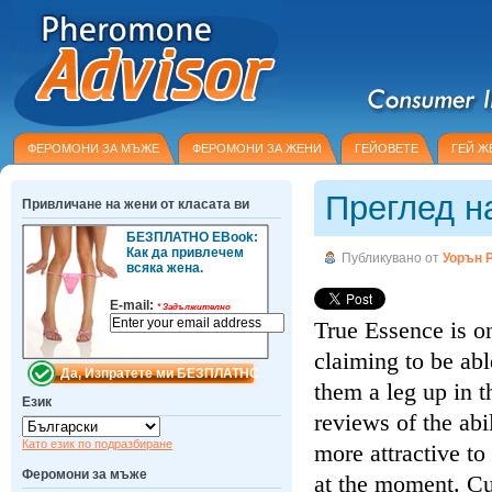
ФЕРОМОНИ ЗА МЪЖЕ
ФЕРОМОНИ ЗА ЖЕНИ
ГЕЙОВЕТЕ
ГЕЙ Ж
Преглед н
Привличане на жени от класата ви
БЕЗПЛАТНО EBook:
Как да привлечем
Публикувано от
Уорън 
всяка жена.
E-mail:
*
Задължително
True Essence is o
claiming to be a
them a leg up in 
Език
reviews of the ab
Като език по подразбиране
more attractive t
Феромони за мъже
at the moment. C