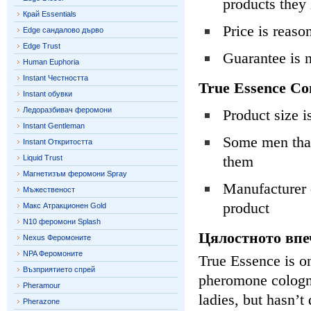
products they
Край Essentials
Price is reas
Edge сандалово дърво
Edge Trust
Guarantee is 
Human Euphoria
Instant Честността
True Essence Co
Instant обувки
Ледоразбивач феромони
Product size is
Instant Gentleman
Some men that 
Instant Откритостта
them
Liquid Trust
Магнетизъм феромони Spray
Manufacturer d
Мъжественост
product
Макс Атракционен Gold
N10 феромони Splash
Цялостното впе
Nexus Феромоните
NPA Феромоните
True Essence is o
Възприятието спрей
pheromone cologn
Pheramour
ladies, but hasn’
Pherazone