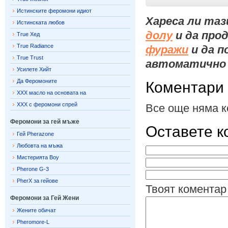
Истинските феромони идиот
Хареса ли таз
Истинската любов
долу
и да про
True Хед
True Radiance
фуражи
и да п
True Trust
автоматично 
Усилете Хийт
Да Феромоните
Коментари
XXX масло на основата на
XXX с феромони спрей
Все още няма к
Феромони за гей мъже
Оставете к
Гей Pherazone
Любовта на мъжа
Мистерията Boy
Pherone G-3
PherX за гейове
Твоят коментар
Феромони за Гей Жени
Жените обичат
Pheromore-L