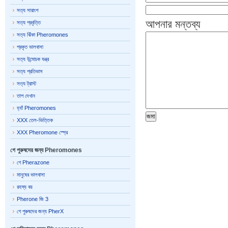
সত্য সারাংশ
আপনার মন্তব্য
সত্য প্রবৃত্তি
সত্য ঝিঁকা Pheromones
প্রকৃত ভালবাসা
সত্য উন্মোচক যন্ত্র
সত্য প্রতিভাস
সত্য ট্রাস্ট
তাপ দেখান
হ্যাঁ Pheromones
XXX তেল-ভিত্তিক
XXX Pheromone স্প্রে
গে পুরুষদের জন্য Pheromones
গে Pherazone
মানুষের ভালবাসা
রহস্য বয়
Pherone জি 3
গে পুরুষদের জন্য PherX