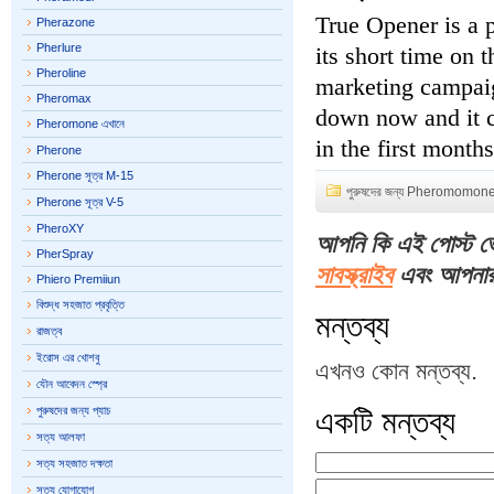
True Opener is a 
Pherazone
Pherlure
its short time on 
Pheroline
marketing campaig
Pheromax
down now and it c
Pheromone এখানে
in the first months
Pherone
Pherone সূত্র M-15
পুরুষদের জন্য Pheromomon
Pherone সূত্র V-5
PheroXY
আপনি কি এই পোস্ট 
PherSpray
সাবস্ক্রাইব
এবং আপনার ফ
Phiero Premiiun
বিশুদ্ধ সহজাত প্রবৃত্তি
মন্তব্য
রাজত্ব
ইরোস এর খোশবু
এখনও কোন মন্তব্য.
যৌন আবেদন স্প্রে
পুরুষদের জন্য প্যাচ
একটি মন্তব্য
সত্য আলফা
সত্য সহজাত দক্ষতা
সত্য যোগাযোগ