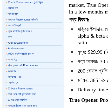
PherX Pheromones – সুপারিশকৃত
market, True Open
অবশ্যই হ্যাঁ
in a few months m
আলফা পুরুষ
পণ্য বিবরণ:
অহংবোধ Pheromones পরিবর্তন
আলফা ইমপ্যাক্ট
সক্রিয় উপাদান
গ্রীক বর্ণমালার প্রথম অক্ষর 7
alpha & beta a
বারুদ
ratio
Androstadienone
Androstenone
মূল্য: $29.99 (ব
ব্র্যাণ্ডি, হুহস্কি প্রভৃতি কড়া মদ
-জাগা Rx
পণ্য আকার: 30 m
গ্রীক পুরাণের দেবী Pheromones
200 বোতল প্রতি 
আকর্ষণের 10
আকর্ষণের 1000
জামিন: 365 দিনে
-আকৃষ্ট RX
Delivery time:
Chikara Pheromones
বিজয় থেকে নারী দৃষ্টি আকর্ষণ করুন
True Opener Pro
CP28 যৌন আকর্ষণের
পুরুষদের চৌম্বক জন্য ডায়াল করুন