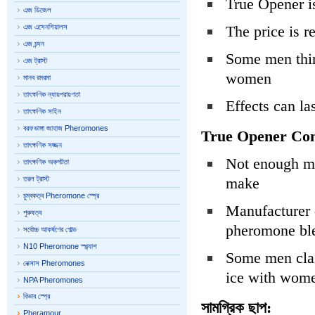
True Opener i
এজ ডিজেল
এজ এসেনশিয়ালস
The price is r
এজ চন্দন
Some men thin
এজ ট্রাস্ট
women
মানব রমরমা
তাৎক্ষণিক ন্যায়পরায়ণতা
Effects can la
তাৎক্ষণিক সাইন
বরফভাঙ্গা জাহাজ Pheromones
True Opener Con
তাৎক্ষণিক সজ্জন
Not enough me
তাৎক্ষণিক অকপটতা
তরল ট্রাস্ট
make
চুম্বকত্ব Pheromone স্প্রে
Manufacturer d
পুরুষত্ব
pheromone ble
সর্বোচ্চ আকর্ষণের গোল্ড
N10 Pheromone স্প্ল্যাশ
Some men claim
নেক্সাস Pheromones
ice with wom
NPA Pheromones
বিভাব স্প্রে
সামগ্রিক ছাপ:
Pheramour