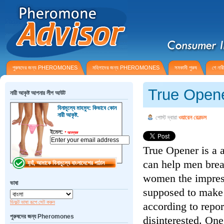
পুরুষদের জন্য PHEROMONES
মহিলাদের জন্য PHEROMONES
সমকামী পুরুষ
গে নার
True Open
নারী আকৃষ্ট আপনার লীগ আউট
বিনামূল্যে মাহমুদ: কিভাবে কোন
নারী আকৃষ্ট.
পোস্ট দ্বারা
ওয়ারেন রেনল্ডস
ইমেল:
*
আবশ্যক
True Opener is a 
can help men break
women the impress
ভাষা
supposed to make
ডিফল্ট ভাষা রূপে সেট করুন
according to rep
পুরুষদের জন্য Pheromones
disinterested. On