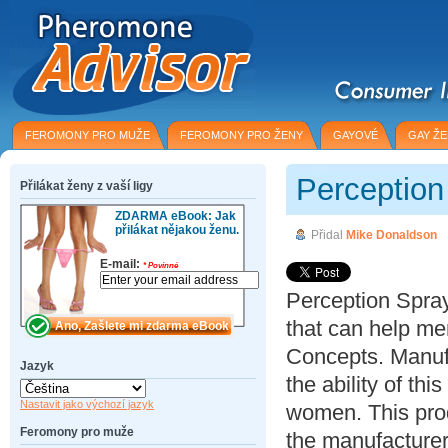
FEROMONY PRO MUŽE
FEROMONY PRO ŽENY
GAYOVÉ
GAY Ž
Perception
Přilákat ženy z vaší ligy
ZDARMA eBook: Jak
přilákat nějakou ženu.
Přidal
Mike Donaldson
E-mail:
*
Povinné
Perception Spra
that can help m
Concepts. Manufa
Jazyk
the ability of th
Nastavit jako výchozí jazyk
women. This prod
Feromony pro muže
the manufacturer 