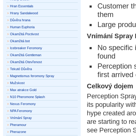
Customer tha
Hran Essentials
them
Hrany Sandalwood
Důvěra hrana
Large produc
Human Euphoria
Okamžitá Poctivost
Vnímání Spray
Okamžitá bot
No specific
Icebreaker Feromony
found
Okamžitá Gentleman
Okamžitá Otevřenost
Perception 
Tekuté Důvěra
first arrive
Magnetismus feromony Spray
Mužskost
Celkový dojem
Max atrakce Gold
Perception Spray
N10 Pheromone Splash
its popularity wi
Nexus Feromony
NPA Feromony
hype created aro
Vnímání Spray
are starting to r
Pheramour
see Perception Sp
Pherazone