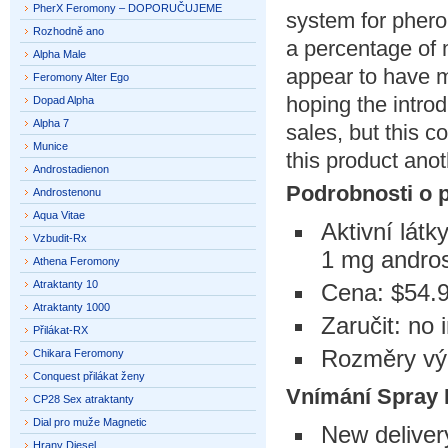
PherX Feromony – DOPORUČUJEME
system for phero
Rozhodně ano
a percentage of 
Alpha Male
appear to have 
Feromony Alter Ego
hoping the introd
Dopad Alpha
Alpha 7
sales, but this 
Munice
this product anoth
Androstadienon
Podrobnosti o 
Androstenonu
Aqua Vitae
Aktivní lát
Vzbudit-Rx
1 mg andro
Athena Feromony
Atraktanty 10
Cena: $54.9
Atraktanty 1000
Zaručit: no 
Přilákat-RX
Rozměry výr
Chikara Feromony
Conquest přilákat ženy
Vnímání Spray
CP28 Sex atraktanty
Dial pro muže Magnetic
New deliver
Hrany Diesel