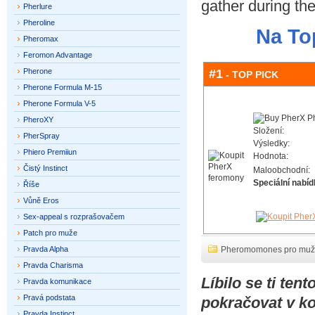
gather during th
Pherlure
Pheroline
Na To
Pheromax
Feromon Advantage
Pherone
#1
- TOP PICK
Pherone Formula M-15
Pherone Formula V-5
PheroXY
Složení:
PherSpray
Výsledky:
Phiero Premiiun
Hodnota:
Čistý Instinct
Maloobchodní:
Speciální nabíd
Říše
Vůně Eros
Sex-appeal s rozprašovačem
Patch pro muže
Pravda Alpha
Pheromomones pro mu
Pravda Charisma
Líbilo se ti te
Pravda komunikace
Pravá podstata
pokračovat v k
Pravda Instinct