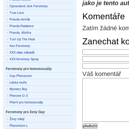
jako je tento a
Opravdové Jerk Feromony
True Love
Komentáře
Pravda otvírák
Pravda Radiance
Zatím žádné kom
Pravda, důvěra
Zanechat k
Turn Up The Heat
Ano Feromony
XXX oleje základě
XXX feromony Spray
Feromony pro homosexuály
Váš komentář
Gay Pherazone
Láska muže
Mystery Boy
Pherone G-3
PherX pro homosexuály
Feromony pro ženy Gay
Ženy milují
Pheromore-L