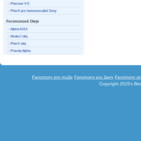
Pherone V-5
PherX pro homosexuální ženy
Feromonové Oleje
Alpha A314
Atrakcí olej
PherX olej
Pravda Alpha
Feromony pro muže
Feromony pro ženy
Feromony pr
Copyright 2019's Be