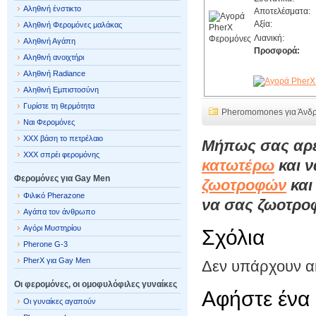
Αληθινή ένστικτο
Αποτελέσματα:
Αξία:
Αληθινή Φερομόνες μαλάκας
Λιανική:
Αληθινή Αγάπη
Προσφορά:
Αληθινή ανοιχτήρι
Αληθινή Radiance
Αληθινή Εμπιστοσύνη
Γυρίστε τη θερμότητα
Pheromomones για Άνδ
Ναι Φερομόνες
XXX βάση το πετρέλαιο
Μήπως σας αρέσ
XXX σπρέι φερομόνης
κατωτέρω
και ν
Φερομόνες για Gay Men
ζωοτροφών
και
Φιλικό Pherazone
να σας ζωοτρο
Αγάπα τον άνθρωπο
Αγόρι Μυστηρίου
Σχόλια
Pherone G-3
PherX για Gay Men
Δεν υπάρχουν α
Οι φερομόνες, οι ομοφυλόφιλες γυναίκες
Αφήστε ένα 
Οι γυναίκες αγαπούν