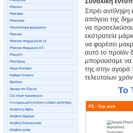
Συνολική εντύ
Pherazone
Pherlure
Σπρέι αντίληψη ε
Pheroline
απόγειο της δη
Pheromax
να προσελκύσουν
Πλεονέκτημα φερορμόνη
εκστρατεία μάρκ
Pherone
Pherone Φόρμουλα Μ-15
να φορέσει μακρ
Pherone Φόρμουλα V-5
αυτό το προϊόν 
PheroXY
μπορούσαμε να δ
PherSpray
της στην αγορά τ
Φιέρο Premiiun
Καθαρό ένστικτο
τελευταίων χρόν
Βασίλειο
Το 
Άρωμα του Έρωτα
Σεξ σπρέι προσφυγών
Η ενημερωμένη έκδοση κώδικα για Άνδρες
#1
- Top pick
Αληθινή η Alpha
Αληθινή Χάρισμα
Αληθινή Επικοινωνίας
Αληθινή ουσία
Συστατικά: