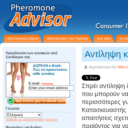
ΦΕΡΟΜΟΝΕΣ ΑΝΔΡΑ
ΦΕΡΟΜΟΝΕΣ ΓΙΑ ΓΥΝΑΙΚΕΣ
GAY MEN
ΟΙ Ο
Αντίληψη κ
Προσέλκυση των γυναικών από
Συνδέσμου σας
ΔΩΡΕΑΝ e-Book:
Δημοσιεύτηκε από
Mike 
Πώς να προσελκύσει
κάθε γυναίκα.
E-mail:
Σπρέι αντίληψη 
*
Απαιτείται
που μπορούν να
περισσότερες γ
Κατασκευαστής 
Γλώσσα
απαιτήσεις σχετ
Ορισμός ως προεπιλεγμένη γλώσσα
προϊόντος για ν
Φερομόνες για Άνδρες