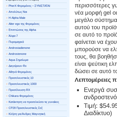
περισσότερες γυ
PherX Φερομόνες – ΣΥΝΙΣΤΑΤΑΙ
νέα μορφή gel ο
Απολύτως Ναι
Η Alpha Male
μεγάλο σύστημα
Alter ego της Φερομόνες
αυτού του προϊ
Επιπτώσεις της Alpha
σε αυτό το προϊ
Άλφα 7
φαίνεται να έχου
Πυρομαχικά
μπορούσε να ελπ
Androstadienone
Androstenone
τους, θα βοηθήσ
Aqua Σημείωμα
είναι ψεύτικη ε
Διεγείρουν-Rx
δώσει σε αυτό τ
Αθηνά Φερομόνες
Προσελκυστικός 10
Λεπτομέρειες π
Προσελκυστικός 1000
Ενεργά συστ
Προσέλκυση-RX
ανδροστενό
Chikara Φερομόνες
Κατάκτηση να προσελκύσει τις γυναίκες
Τιμή: $54.9
CP28 Προσελκυστικός Σεξ
Διαδίκτυο)
Κλήση για Άνδρες Μαγνητική