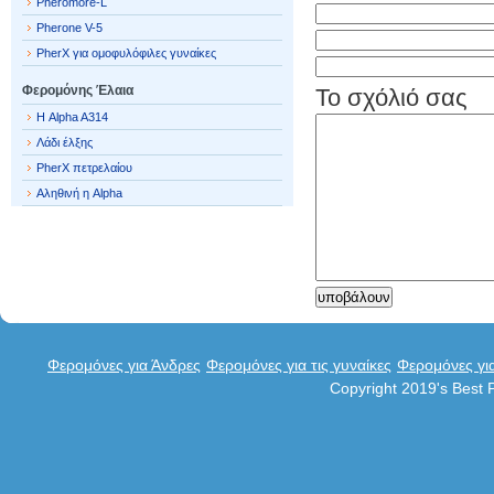
Pheromore-L
Pherone V-5
PherX για ομοφυλόφιλες γυναίκες
Φερομόνης Έλαια
Το σχόλιό σας
Η Alpha A314
Λάδι έλξης
PherX πετρελαίου
Αληθινή η Alpha
Φερομόνες για Άνδρες
Φερομόνες για τις γυναίκες
Φερομόνες γι
Copyright 2019's Best