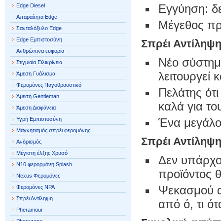
Εγγύηση: δ
Edge Diesel
Απαραίτητα Edge
Μέγεθος προ
Σανταλόξυλο Edge
Edge Εμπιστοσύνη
Σπρέι Αντίληψ
Ανθρώπινα ευφορία
Νέο σύστημα
Στιγμιαία Ειλικρίνεια
λειτουργεί 
Άμεση Γυάλισμα
Φερομόνες Παγοθραυστικό
Πελάτης ότι
Άμεση Gentleman
καλά για το
Άμεση Διαφάνεια
Υγρή Εμπιστοσύνη
Ένα μεγάλο
Μαγνητισμός σπρέι φερομόνης
Σπρέι Αντίληψ
Ανδρισμός
Μέγιστη έλξης Χρυσό
Δεν υπάρχου
N10 φερορμόνη Splash
προϊόντος 
Nexus Φερομόνες
Ψεκασμού αν
Φερομόνες NPA
Σπρέι Αντίληψη
από ό, τι 
Pheramour