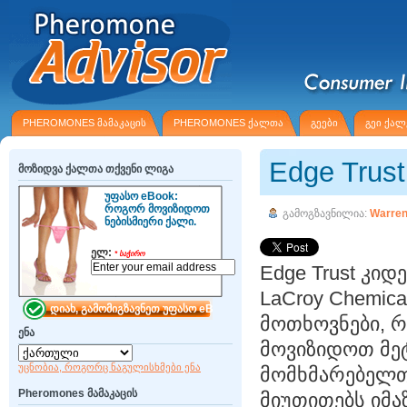
PHEROMONES ᲛᲐᲛᲐᲙᲐᲪᲘᲡ
PHEROMONES ᲥᲐᲚᲗᲐ
ᲒᲔᲔᲑᲘ
ᲒᲔᲘ ᲥᲐᲚ
Edge Trus
მოზიდვა ქალთა თქვენი ლიგა
უფასო eBook:
როგორ მოვიზიდოთ
გამოგზავნილია:
Warren
ნებისმიერი ქალი.
ელ:
*
საჭირო
Edge Trust კი
LaCroy Chemic
მოთხოვნები, რ
ენა
მოვიზიდოთ მეტ
უცნობია, როგორც ნაგულისხმები ენა
მომხმარებელთა
Pheromones მამაკაცის
მიუთითებს იმ