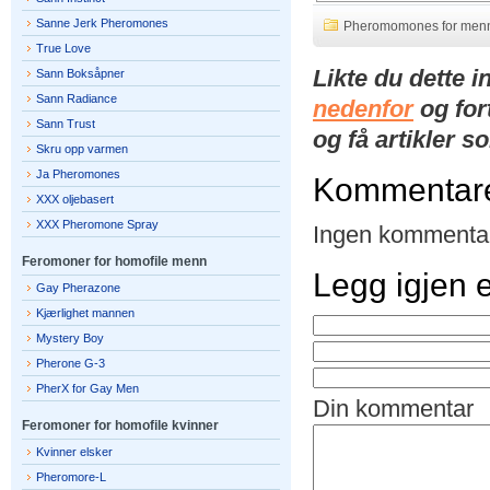
Sanne Jerk Pheromones
Pheromomones for men
True Love
Likte du dette 
Sann Boksåpner
Sann Radiance
nedenfor
og for
Sann Trust
og få artikler s
Skru opp varmen
Ja Pheromones
Kommentar
XXX oljebasert
XXX Pheromone Spray
Ingen kommentar
Feromoner for homofile menn
Legg igjen
Gay Pherazone
Kjærlighet mannen
Mystery Boy
Pherone G-3
PherX for Gay Men
Din kommentar
Feromoner for homofile kvinner
Kvinner elsker
Pheromore-L