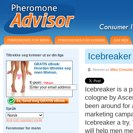
PHEROMONES FOR MENN
PHEROMONES FOR KVINNER
GAY MEN
Icebreake
Tiltrekke seg kvinner ut av din liga
GRATIS eBook:
Hvordan tiltrekke seg
Skrevet av
Mike Donald
noen Woman.
E-post:
*
Påkrevd
Icebreaker is a
cologne by Asce
been around for a
Språk
marketing campa
Angi som standard språk
Icebreaker a try
Feromoner for menn
will help men m