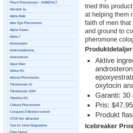
PherX Pheromones – ANBEFALT
tried this product
Absolutt Ja
at helping them
Alpha Male
faith of men that
Alter Ego Pheromones
and ground to co
Alpha Impact
Alpha 7
pheromone colog
Ammunisjon
Produktdetaljer
Androstadienone
Androstenon
Aktive ingr
Aqua Vitae
androsteron
Vekke-Rx
epoxyestrat
Athena Pheromones
oxytocin an
Tiltrekkende 10
Tiltrekkende 1000
Garanti: 30
Tiltrekke-RX
Pris: $47.95
Chikara Pheromones
Conquest å tiltrekke kvinner
Produkt fla
CP28 Sex attractant
Icebreaker Pros
Tast for menn Magnetiske
Edge Diesel