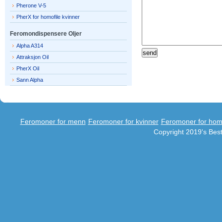
Pherone V-5
PherX for homofile kvinner
Feromondispensere Oljer
Alpha A314
Attraksjon Oil
PherX Oil
Sann Alpha
Feromoner for menn
Feromoner for kvinner
Feromoner for hom
Copyright 2019's Be