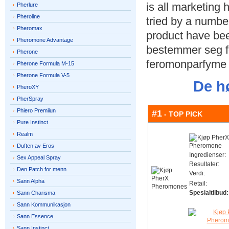
is all marketing 
Pherlure
Pheroline
tried by a number
Pheromax
product have bee
Pheromone Advantage
bestemmer seg fo
Pherone
feromonparfyme 
Pherone Formula M-15
Pherone Formula V-5
De h
PheroXY
PherSpray
Phiero Premiiun
#1
- TOP PICK
Pure Instinct
Realm
Duften av Eros
Ingredienser:
Sex Appeal Spray
Resultater:
Den Patch for menn
Verdi:
Sann Alpha
Retail:
Spesialtilbud:
Sann Charisma
Sann Kommunikasjon
Sann Essence
Sann Instinct