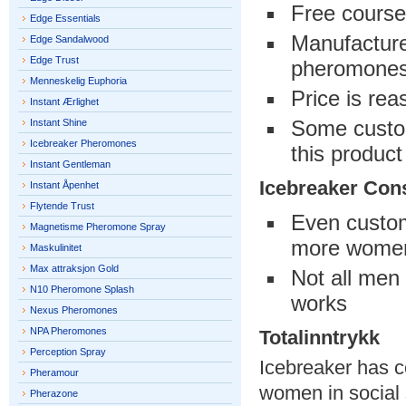
Free course
Edge Essentials
Manufacture
Edge Sandalwood
Edge Trust
pheromone
Menneskelig Euphoria
Price is rea
Instant Ærlighet
Some custom
Instant Shine
Icebreaker Pheromones
this product
Instant Gentleman
Icebreaker Con
Instant Åpenhet
Flytende Trust
Even custom
Magnetisme Pheromone Spray
more women 
Maskulinitet
Max attraksjon Gold
Not all men 
N10 Pheromone Splash
works
Nexus Pheromones
NPA Pheromones
Totalinntrykk
Perception Spray
Icebreaker has c
Pheramour
women in social 
Pherazone