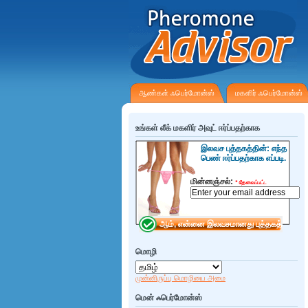
ஆண்கள் ஃபெர்மோன்ஸ்
மகளிர் ஃபெர்மோன்ஸ்
உங்கள் லீக் மகளிர் அவுட் ஈர்ப்பதற்காக
இலவச புத்தகத்தின்: எந்த
பெண் ஈர்ப்பதற்காக எப்படி.
மின்னஞ்சல்:
*
தேவைப்பட்ட
மொழி
முன்னிருப்பு மொழியை அமை
மென் ஃபெர்மோன்ஸ்