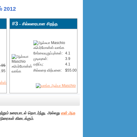
ஸ் 2012
#3
- சில்லரையான சிறந்த
சேர்வையுறுப்புக்கள்:
4.1
முடிவுகள்:
3.9
மதிப்பு:
4.1
.95
சில்லறை விற்பனை:
$55.00
.95
ற்றும் உரையாடல் தொடர்ந்து, அல்லது
என் ஆக
டுரைகள் கிடைக்கும்.