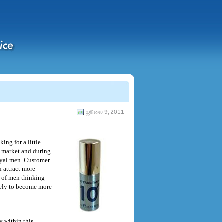
ஜூலை 9, 2011
ing for a little
e market and during
loyal men. Customer
n attract more
s of men thinking
ikely to become more
y within this