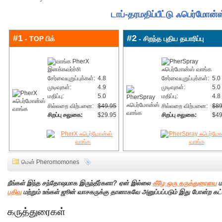
டாப்-தரமதிப்பீட்டு ஃபெர்மோன்
#1
#2
- TOP பிக்
- சிறந்த புதிய தயாரிப்பு
சேர்வையுறுப்புக்கள்:
4.8
சேர்வையுறுப்புக்கள்:
5.0
முடிவுகள்:
4.9
முடிவுகள்:
5.0
மதிப்பு:
5.0
மதிப்பு:
4.8
சில்லறை விற்பனை:
$49.95
சில்லறை விற்பனை:
$89
சிறப்பு சலுகை:
$29.95
சிறப்பு சலுகை:
$49
மென் Pheromomones
நீங்கள் இந்த சந்தோஷமாக இருந்தீர்களா? ஏன் இல்லை
கீழே ஒரு கருத்துரையை
ம
பதிவு
மற்றும் உங்கள் ஜூன் வாசகருக்கு தானாகவே அனுப்பப்படும் இது போன்ற கட்
கருத்துரைகள்