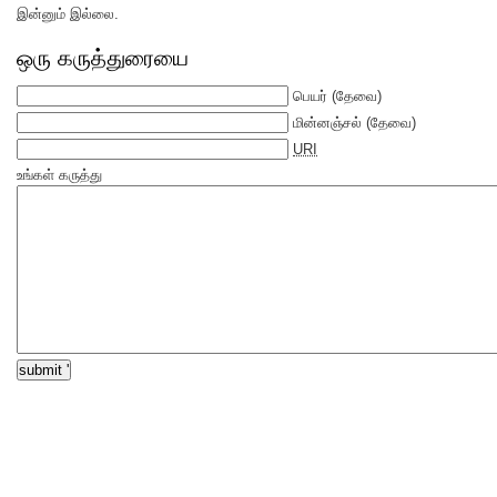
இன்னும் இல்லை.
ஒரு கருத்துரையை
பெயர்
(தேவை)
மின்னஞ்சல்
(தேவை)
URI
உங்கள் கருத்து