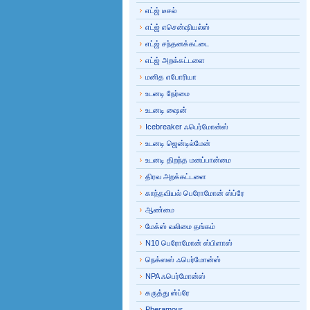
எட்ஜ் டீசல்
எட்ஜ் எசென்ஷியல்ஸ்
எட்ஜ் சந்தனக்கட்டை
எட்ஜ் அறக்கட்டளை
மனித எபோரியா
உடனடி நேர்மை
உடனடி ஷைன்
Icebreaker ஃபெர்மோன்ஸ்
உடனடி ஜென்டில்மேன்
உடனடி திறந்த மனப்பான்மை
திரவ அறக்கட்டளை
காந்தவியல் பெரோமோன் ஸ்ப்ரே
ஆண்மை
மேக்ஸ் வலிமை தங்கம்
N10 பெரோமோன் ஸ்பிளாஸ்
நெக்ஸஸ் ஃபெர்மோன்ஸ்
NPA ஃபெர்மோன்ஸ்
கருத்து ஸ்ப்ரே
Pheramour