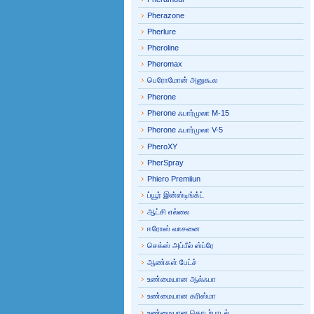
Pherazone
Pherlure
Pheroline
Pheromax
பெரோமோன் அனுகூல
Pherone
Pherone ஃபார்முலா M-15
Pherone ஃபார்முலா V-5
PheroXY
PherSpray
Phiero Premiiun
ப்யூர் இன்ஸ்டிங்க்ட்
ஆட்சி எல்லை
ஈரோஸ் வாசனை
செக்ஸ் அப்பீல் ஸ்ப்ரே
ஆண்கள் பேட்ச்
உண்மையான ஆல்ஃபா
உண்மையான கரிஸ்மா
உண்மையான தொடர்பாடல்