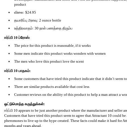
product
விலை: $24.95
தயாரிப்பு அளவு: 2 ounce bottle
உத்திரவாதம்: 30 நாள் பணத்தை திரும்ப
ஈர்ப்பி 10 ப்ரோஸ்:
The price for this product is reasonable, if it works
Some men indicate this product works wonders with women
The men who love this product love the scent
ஈர்ப்பி 10 பாதகம்:
Some customers that have tried this product indicate that it didn’t seem to
There are similar products available that cost less
Customer reviews on the ability of this product to help a man attract a w
ஒட்டுமொத்த கருத்துக்கள்:
ஈர்ப்பி 10 appears to be just another product where the manufacturer and seller ar
Customers that have tried this product seem to agree that Attractant 10 could be 
pheromones to live up to the hype created. These facts could make it hard for Att
months and years ahead.