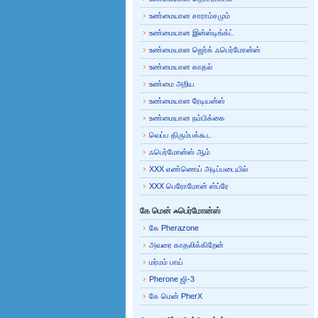
உண்மையான சாராம்சமும்
உண்மையான இன்ஸ்டிங்க்ட்
உண்மையான ஜெர்க் ஃபெர்மோன்ஸ்
உண்மையான காதல்
உண்மை அறிய
உண்மையான ரேடியன்ஸ்
உண்மையான நம்பிக்கை
வெப்ப திரும்பக்கூட
ஃபெர்மோன்ஸ் ஆம்
XXX எண்ணெய் அடிப்படையில்
XXX பெரோமோன் ஸ்ப்ரே
கே மென் ஃபெர்மோன்ஸ்
கே Pherazone
அவரை காதலிக்கிறேன்
மர்மம் பாய்
Pherone ஜி-3
கே மென் PherX