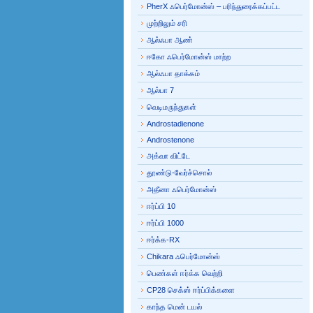
PherX ஃபெர்மோன்ஸ் – பரிந்துரைக்கப்பட்ட
முற்றிலும் சரி
ஆல்ஃபா ஆண்
ஈகோ ஃபெர்மோன்ஸ் மாற்ற
ஆல்ஃபா தாக்கம்
ஆல்பா 7
வெடிமருந்துகள்
Androstadienone
Androstenone
அக்வா விட்டே
தூண்டு-வேர்ச்சொல்
அதீனா ஃபெர்மோன்ஸ்
ஈர்ப்பி 10
ஈர்ப்பி 1000
ஈர்க்க-RX
Chikara ஃபெர்மோன்ஸ்
பெண்கள் ஈர்க்க வெற்றி
CP28 செக்ஸ் ஈர்ப்பிக்களை
காந்த மென் டயல்