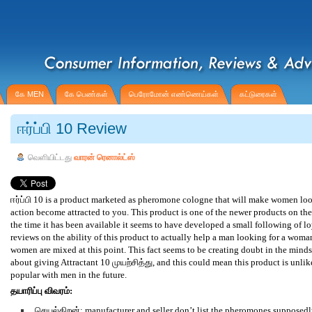
கே MEN
கே பெண்கள்
பெரோமோன் எண்ணெய்கள்
கட்டுரைகள்
ஈர்ப்பி 10 Review
வெளியிட்டது
வாரன் ரெனால்ட்ஸ்
ஈர்ப்பி 10 is a product marketed as pheromone cologne that will make women look
action become attracted to you. This product is one of the newer products on th
the time it has been available it seems to have developed a small following of 
reviews on the ability of this product to actually help a man looking for a woma
women are mixed at this point. This fact seems to be creating doubt in the mind
about giving Attractant 10 முயற்சித்து, and this could mean this product is unl
popular with men in the future.
தயாரிப்பு விவரம்:
செயல்திறன்: manufacturer and seller don’t list the pheromones supposedl