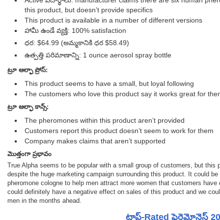
Active పదార్థాలు: manufacturer claims there are six human phe
this product, but doesn’t provide specifics
This product is available in a number of different versions
హామీ ఉండే వ్యక్తి: 100% satisfaction
ధర: $64.99 (అమ్మకానికి ధర $58.49)
ఉత్పత్తి పరిమాణాన్ని: 1 ounce aerosol spray bottle
ట్రూ ఆల్ఫా
ప్రోస్:
This product seems to have a small, but loyal following
The customers who love this product say it works great for th
ట్రూ ఆల్ఫా
కాన్స్:
The pheromones within this product aren’t provided
Customers report this product doesn’t seem to work for them
Company makes claims that aren’t supported
మొత్తంగా ప్రభావం
True Alpha seems to be popular with a small group of customers, but this p
despite the huge marketing campaign surrounding this product. It could be
pheromone cologne to help men attract more women that customers have d
could definitely have a negative effect on sales of this product and we co
men in the months ahead.
టాప్-Rated ఫెరెమోనెస్ 2