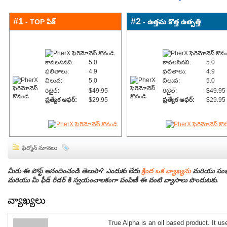
#1
#2
- TOP పిక్
- ఉత్తమ కొత్త ఉత్పత్తి
కావలసినవి:
5.0
కావలసినవి:
5.0
ఫలితాలు:
4.9
ఫలితాలు:
4.9
విలువ:
5.0
విలువ:
5.0
రిటైల్:
$49.95
రిటైల్:
$49.95
ప్రత్యేక ఆఫర్:
$29.95
ప్రత్యేక ఆఫర్:
$29.95
ఫేర్మోన్ నూనెలు
మీరు ఈ పోస్ట్ ఆనందించండి తెలుసా? ఎందుకు లేదు
క్రింద ఒక వ్యాఖ్యను
మరియు సంభా
మరియు మీ ఫీడ్ రీడర్ కి స్వయంచాలకంగా పంపిణీ ఈ వంటి వ్యాసాలు పొందుటకు.
వ్యాఖ్యలు
True Alpha is an oil based product. It use