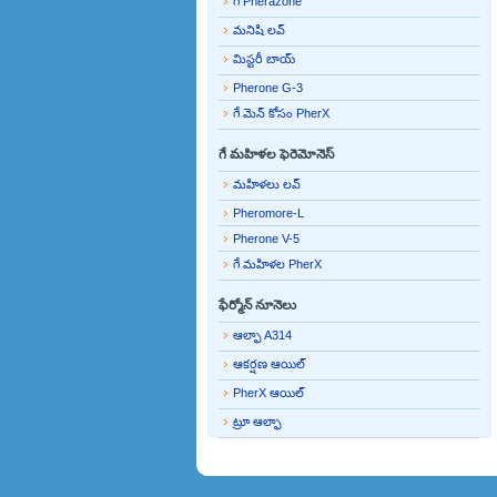
గే Pherazone
మనిషి లవ్
మిస్టరీ బాయ్
Pherone G-3
గే మెన్ కోసం PherX
గే మహిళల ఫెరెమోనెస్
మహిళలు లవ్
Pheromore-L
Pherone V-5
గే మహిళల PherX
ఫేర్మోన్ నూనెలు
ఆల్ఫా A314
ఆకర్షణ ఆయిల్
PherX ఆయిల్
ట్రూ ఆల్ఫా