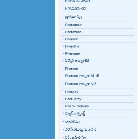
Nexus ఫెరెమోనెస్
NPA ఫెరెమోనెస్
జ్ఞానము స్ప్రే
Pheramour
Pherazone
Pherlure
Pheroline
Pheromax
ఫేర్మోన్ అడ్వాంటేజ్
Pherone
Pherone ఫార్ములా M-15
Pherone ఫార్ములా V-5
PheroXY
PherSpray
Phiero Premiiun
ప్యూర్ ఇన్స్టింక్ట్
రాజరికము
ఎరోస్ యొక్క సువాసన
సెక్స్ అప్పీల్ స్ప్రే