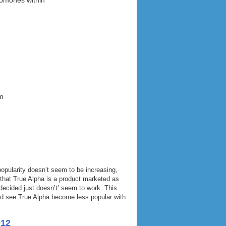
romones within
em
opularity doesn’t seem to be increasing,
 that True Alpha is a product marketed as
ecided just doesn’t’ seem to work. This
uld see True Alpha become less popular with
012