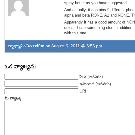
spray bottle as you have suggested.
And actually, it contains 9 different ph
alpha and beta RONE, A1 and NONE. The
Apparently it has a good amount of NONE 
unless I use something else in addition to
with this one.
వ్యాఖ్యానించిన
txi0m
on August 6, 2011 @
6:56 pm
ఒక వ్యాఖ్యను
పేరు
(అవసరం)
ఇమెయిల్
(అవసరం)
URI
మీ వ్యాఖ్య