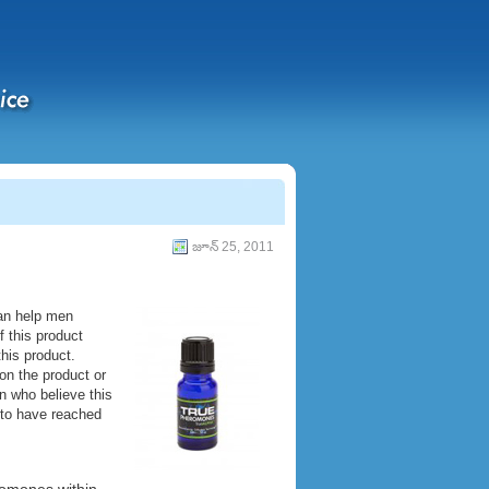
జూన్ 25, 2011
can help men
 this product
his product.
 on the product or
 who believe this
 to have reached