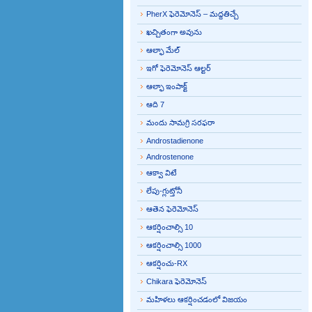
PherX ఫెరెమోనెస్ – మద్దతిచ్చే
ఖచ్చితంగా అవును
ఆల్ఫా మేల్
ఇగో ఫెరెమోనెస్ ఆల్టర్
ఆల్ఫా ఇంపాక్ట్
ఆది 7
మందు సామగ్రి సరఫరా
Androstadienone
Androstenone
ఆక్వా విటే
లేపు-గ్లుట్తోనీ
ఆతెన ఫెరెమోనెస్
ఆకర్షించాల్సి 10
ఆకర్షించాల్సి 1000
ఆకర్షించు-RX
Chikara ఫెరెమోనెస్
మహిళలు ఆకర్షించడంలో విజయం