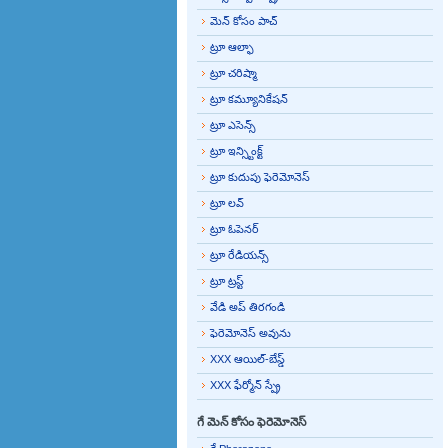
మెన్ కోసం పాచ్
ట్రూ ఆల్ఫా
ట్రూ చరిష్మా
ట్రూ కమ్యూనికేషన్
ట్రూ ఎసెన్స్
ట్రూ ఇన్స్టింక్ట్
ట్రూ కుదుపు ఫెరెమోనెస్
ట్రూ లవ్
ట్రూ ఓపెనర్
ట్రూ రేడియన్స్
ట్రూ ట్రస్ట్
వేడి అప్ తిరగండి
ఫెరెమోనెస్ అవును
XXX ఆయిల్-బేస్డ్
XXX ఫేర్మోన్ స్ప్రే
గే మెన్ కోసం ఫెరెమోనెస్