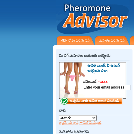
MEN కోసం ఫెరెమోనెస్
మహిళల ఫెరెమోనెస్
మీ లీగ్ మహిళలు బయటకు ఆకర్షించు
ఉచిత ఇబుక్: ఏ ఉమన్
ఆకర్షించు ఎలా.
ఇమెయిల్:
*
అవసరం
భాష
అప్రమేయ భాష గా సెట్ చెయ్యండి
మెన్ కోసం ఫెరెమోనెస్