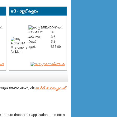
#3
- రిటైల్ ఉత్తమ
కావలసినవి:
3.8
ఫలితాలు:
3.6
విలువ:
3.8
రిటైల్:
$55.00
షణ కొనసాగుతుంది, లేక
నా ఫీడ్ కు సబ్స్క్రయిబ్
s a euro dropper for application– It is not a