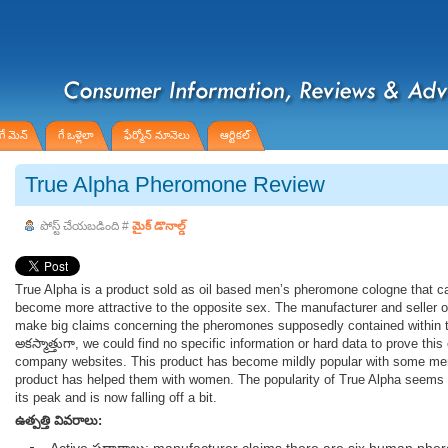
గే మెన్
గే ఒళ్లెలా
ఫేర్మోన్ నూనెలు
ఆర్టికల్
True Alpha Pheromone Review
పోస్ట్ చేయబడింది #
మైక్ డొనాల్డ్
True Alpha is a product sold as oil based men’s pheromone cologne that 
become more attractive to the opposite sex. The manufacturer and seller of
make big claims concerning the pheromones supposedly contained within t
అకస్మాత్తుగా, we could find no specific information or hard data to prove this
company websites. This product has become mildly popular with some men
product has helped them with women. The popularity of True Alpha seems
its peak and is now falling off a bit.
ఉత్పత్తి వివరాలు: