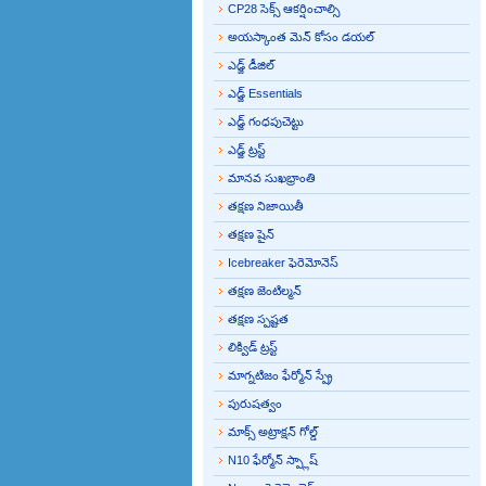
CP28 సెక్స్ ఆకర్షించాల్సి
అయస్కాంత మెన్ కోసం డయల్
ఎడ్జ్ డీజిల్
ఎడ్జ్ Essentials
ఎడ్జ్ గంధపుచెట్టు
ఎడ్జ్ ట్రస్ట్
మానవ సుఖభ్రాంతి
తక్షణ నిజాయితీ
తక్షణ షైన్
Icebreaker ఫెరెమోనెస్
తక్షణ జెంటిల్మన్
తక్షణ స్పష్టత
లిక్విడ్ ట్రస్ట్
మాగ్నటిజం ఫేర్మోన్ స్ప్రే
పురుషత్వం
మాక్స్ అట్రాక్షన్ గోల్డ్
N10 ఫేర్మోన్ స్ప్లాష్