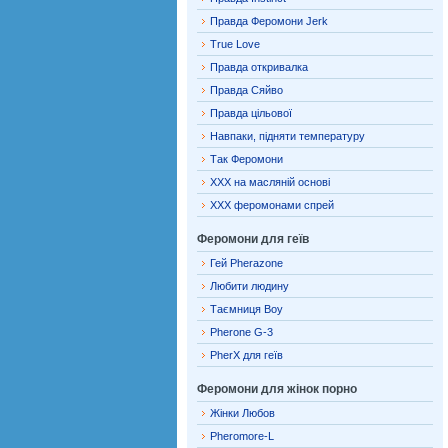
Правда Феромони Jerk
True Love
Правда откривалка
Правда Сяйво
Правда цільової
Навпаки, підняти температуру
Так Феромони
XXX на масляній основі
XXX феромонами спрей
Феромони для геїв
Гей Pherazone
Любити людину
Таємниця Boy
Pherone G-3
PherX для геїв
Феромони для жінок порно
Жінки Любов
Pheromore-L