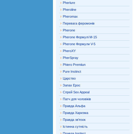
Pherlure
Pheroline
Pheromax
Перевага феромонів
Pherone
Pherone Формулі М-15
Pherone Формули V-5
PheroXY
PherSpray
Phiero Premiiun
Pure Instinct
Царство
Запах Ерос
Спрей Sex Appeal
Патч для чоловіків
Правда Альфа
Правда Харизма
Правда зв'язок
Істинна сутність
Правда Instinct