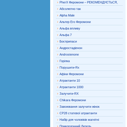
PherX Феромони – РЕКОМЕНДУЄТЬСЯ,
Абсолютно так
Alpha Male
Альтер Его Феромони
Альфа впливу
Альфа 7
Боєприпаси
Андростадіенон
Androstenone
Горілка
Порушити-Rx
Афіни Феромони
Атрактанти 10
Атрактанти 1000
Залучити-RX
Chikara Феромони
Завоювання залучити жінок
CP28 статевої атрактанти
Набір для чоловіків магнітні
Прикордонний Дизель