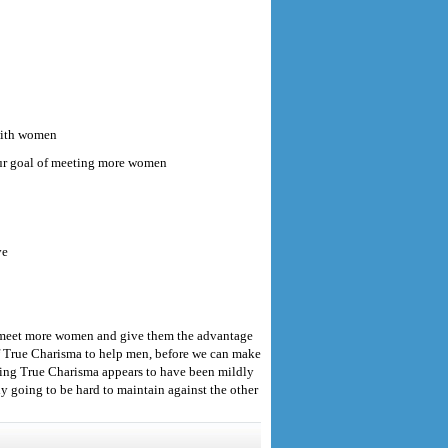
 with women
your goal of meeting more women
ve
n meet more women and give them the advantage
of True Charisma to help men, before we can make
ding True Charisma appears to have been mildly
bly going to be hard to maintain against the other