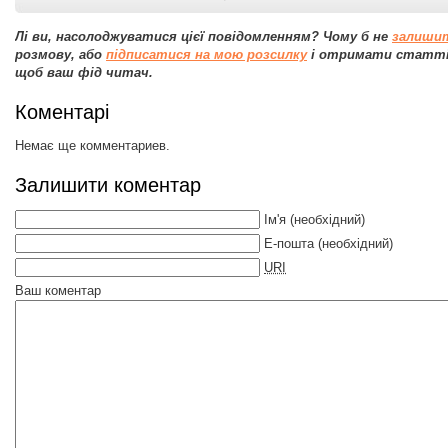
Лі ви, насолоджуватися цієї повідомленням? Чому б не
залиши
розмову, або
підписатися на мою розсилку
і отримати статті,
щоб ваш фід читач.
Коментарі
Немає ще комментариев.
Залишити коментар
Ім'я
(необхідний)
E-пошта
(необхідний)
URI
Ваш коментар