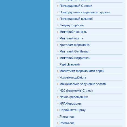
Прикордонний Основи
Прикордонний сандалового дерева
Прикордонний цільової
Людину Euphoria
Миттєвий Чесність
Миттєвий взуття
Криголам феромонів
Миттєвий Gentleman
Миттєвий Відкритість
Рідкі Цільовий
Магнетизм феромонами спрей
Чоловікоподібність
Максимальне залучення золота
N10 феромонів Сплеск
Nexus феромонних
NPA Феромони
Сприйняття Spray
Pheramour
Pherazone