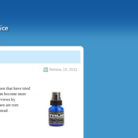
Липень 10, 2011
en that have tried
them become more
eviews by
men are torn
stead.