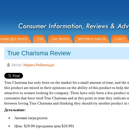
НАМИ ДЛЯ ЖІНОК
ГЕЇВ
GAY ЖІНОК
ФЕРОМОН МАСЛА
СТАТТІ
True Charisma Review
Автор:
Уоррен Рейнольдс
True Charisma has only been on the market for a small amount of time, and the m
this product are mixed in their opinions on the ability of this product to help 
attractive to women looking for company. There have only been a few product r
customers that have tried True Charisma and at this point in time they indicate 
between loving True Charisma and thinking they should try another product in 
Детальніше:
Активні інгредієнти:
Ціна: $29.99 (продажна ціна $26.99)