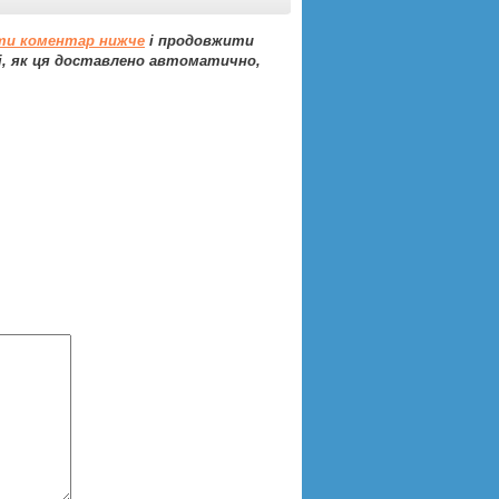
ти коментар нижче
і продовжити
 як ця доставлено автоматично,