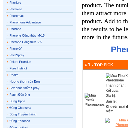
Pherlure
product. The numbe
Pheroline
them attract more
Pheromax
product. Add to th
Pheromone Advantage
the results to be l
Pherone
more in the future
Pherone Công thức M-15
Pherone Công thức V-5
Phe
PheroXY
PherSpray
Phiero Premiiun
#1
- TOP PICK
Pure Instinct
Realm
Hương thơm của Eros
Thành phần:
Sex phúc thẩm Spray
Kết quả:
Patch Đàn ông
Giá trị:
Đúng Alpha
Bán lẻ:
Khuyến mai đ
Đúng Charisma
biệt:
Đúng Truyền thông
Đúng Essence
Đúng Instinct