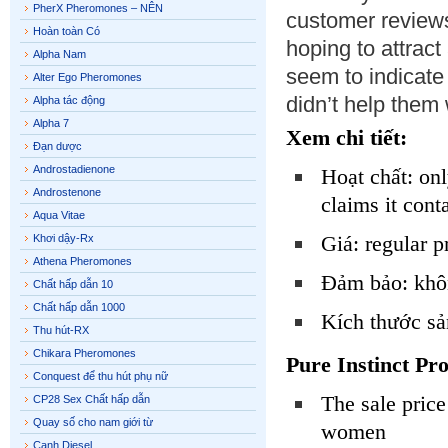
PherX Pheromones – NÊN
customer reviews
Hoàn toàn Có
hoping to attrac
Alpha Nam
seem to indicate 
Alter Ego Pheromones
didn’t help them
Alpha tác động
Alpha 7
Xem chi tiết:
Đạn dược
Androstadienone
Hoạt chất: on
Androstenone
claims it con
Aqua Vitae
Giá: regular p
Khơi dậy-Rx
Athena Pheromones
Đảm bảo: khôn
Chất hấp dẫn 10
Chất hấp dẫn 1000
Kích thước sả
Thu hút-RX
Chikara Pheromones
Pure Instinct Pro
Conquest để thu hút phụ nữ
The sale price
CP28 Sex Chất hấp dẫn
Quay số cho nam giới từ
women
Cạnh Diesel