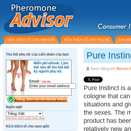
KÍCH THÍCH TỐ CHO NAM GIỚI
KÍCH THÍCH TỐ CHO PHỤ NỮ
GAY ME
Pure Insti
Thu hút phụ nữ của Liên đoàn của bạn
Miễn phí eBook: Làm
thế nào để thu hút bất
Được đăng bởi
Warren 
kỳ người phụ nữ.
Email:
*
Yêu cầu
Pure Instinct is
cologne that ca
situations and gi
Ngôn ngữ
the sexes. The m
Đặt làm ngôn ngữ mặc định
product has been 
Kích thích tố cho nam giới
relatively new a