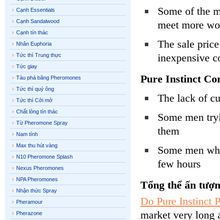
Some of the m
Cạnh Essentials
Cạnh Sandalwood
meet more w
Cạnh tín thác
The sale price
Nhân Euphoria
inexpensive c
Tức thì Trung thực
Tức giay
Pure Instinct Co
Tàu phá băng Pheromones
Tức thì quý ông
The lack of c
Tức thì Cởi mở
Chất lỏng tín thác
Some men tryin
Từ Pheromone Spray
them
Nam tính
Max thu hút vàng
Some men who l
N10 Pheromone Splash
few hours
Nexus Pheromones
NPA Pheromones
Tổng thể ấn tượn
Nhận thức Spray
Do Pure Instinct
Pheramour
market very long 
Pherazone