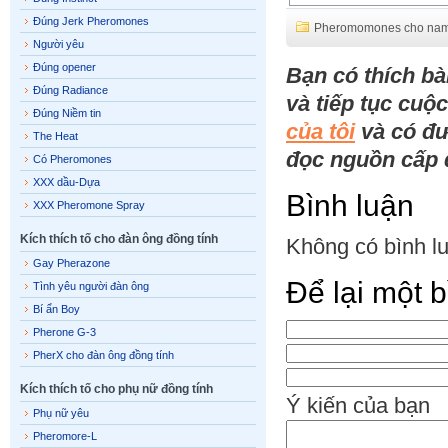
Đúng Jerk Pheromones
Pheromomones cho nam
Người yêu
Đúng opener
Bạn có thích bà
Đúng Radiance
và tiếp tục cuộ
Đúng Niềm tin
của tôi
và có đư
The Heat
đọc nguồn cấp d
Có Pheromones
XXX dầu-Dựa
Bình luận
XXX Pheromone Spray
Kích thích tố cho đàn ông đồng tính
Không có bình l
Gay Pherazone
Để lại một b
Tình yêu người đàn ông
Bí ẩn Boy
Pherone G-3
PherX cho đàn ông đồng tính
Kích thích tố cho phụ nữ đồng tính
Ý kiến ​​của bạn
Phụ nữ yêu
Pheromore-L