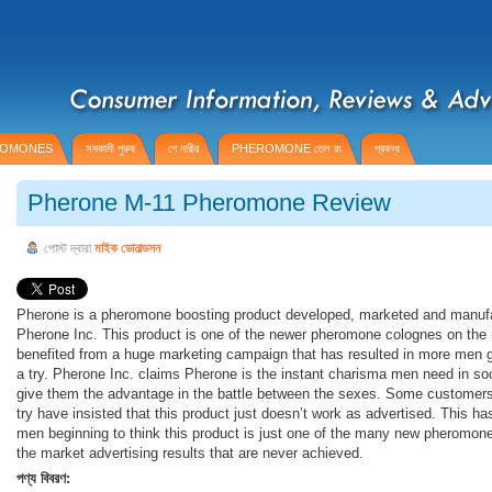
HEROMONES
সমকামী পুরুষ
গে নারীর
PHEROMONE তেল রং
প্রবন্ধ
Pherone M-11 Pheromone Review
পোস্ট দ্বারা
মাইক ডোনাল্ডসন
Pherone is a pheromone boosting product developed, marketed and manuf
Pherone Inc. This product is one of the newer pheromone colognes on the
benefited from a huge marketing campaign that has resulted in more men g
a try. Pherone Inc. claims Pherone is the instant charisma men need in soci
give them the advantage in the battle between the sexes. Some customers
try have insisted that this product just doesn’t work as advertised. This h
men beginning to think this product is just one of the many new pheromone
the market advertising results that are never achieved.
পণ্য বিবরণ: