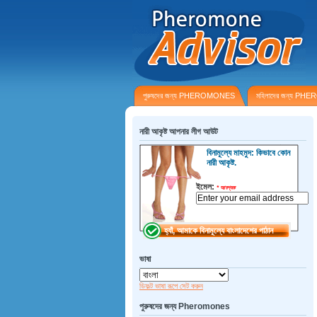
পুরুষদের জন্য PHEROMONES
মহিলাদের জন্য P
নারী আকৃষ্ট আপনার লীগ আউট
বিনামূল্যে মাহমুদ: কিভাবে কোন
নারী আকৃষ্ট.
ইমেল:
*
আবশ্যক
ভাষা
ডিফল্ট ভাষা রূপে সেট করুন
পুরুষদের জন্য Pheromones