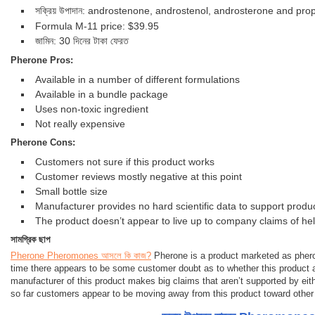
সক্রিয় উপাদান: androstenone, androstenol, androsterone and pr
Formula M-11 price: $39.95
জামিন: 30 দিনের টাকা ফেরত
Pherone Pros:
Available in a number of different formulations
Available in a bundle package
Uses non-toxic ingredient
Not really expensive
Pherone Cons:
Customers not sure if this product works
Customer reviews mostly negative at this point
Small bottle size
Manufacturer provides no hard scientific data to support produ
The product doesn’t appear to live up to company claims of h
সামগ্রিক ছাপ
Pherone Pheromones আসলে কি কাজ?
Pherone is a product marketed as pherom
time there appears to be some customer doubt as to whether this product 
manufacturer of this product makes big claims that aren’t supported by eith
so far customers appear to be moving away from this product toward othe