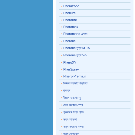
Pherazone
Pherlure
Pheroline
Pheromax
Pheromone এখানে
Pherone
Pherone সূত্র M-15
Pherone সূত্র V-5
PheroXY
PherSpray
Phiero Premiiun
বিশুদ্ধ সহজাত প্রবৃত্তি
রাজত্ব
ইরোস এর খোশবু
যৌন আবেদন স্প্রে
পুরুষদের জন্য প্যাচ
সত্য আলফা
সত্য সহজাত দক্ষতা
সত্য যোগাযোগ