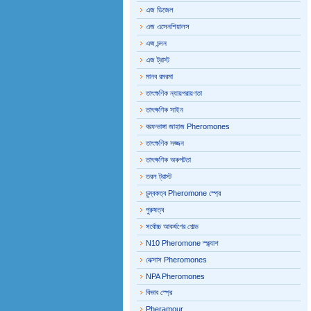
এজ ডিজেল
এজ এসেনশিয়ালস
এজ চন্দন
এজ ট্রাস্ট
মানব রমরমা
তাৎক্ষণিক ন্যায়পরায়ণতা
তাৎক্ষণিক সাইন
বরফভাঙ্গা জাহাজ Pheromones
তাৎক্ষণিক সজ্জন
তাৎক্ষণিক অকপটতা
তরল ট্রাস্ট
চুম্বকত্ব Pheromone স্প্রে
পুরুষত্ব
সর্বোচ্চ আকর্ষণের গোল্ড
N10 Pheromone স্প্ল্যাশ
নেক্সাস Pheromones
NPA Pheromones
বিভাব স্প্রে
Pheramour