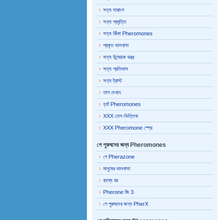
সত্য সারাংশ
সত্য প্রবৃত্তি
সত্য ঝিঁকা Pheromones
প্রকৃত ভালবাসা
সত্য উন্মোচক যন্ত্র
সত্য প্রতিভাস
সত্য ট্রাস্ট
তাপ দেখান
হ্যাঁ Pheromones
XXX তেল-ভিত্তিক
XXX Pheromone স্প্রে
গে পুরুষদের জন্য Pheromones
গে Pherazone
মানুষের ভালবাসা
রহস্য বয়
Pherone জি 3
গে পুরুষদের জন্য PherX