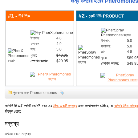
জন্য উপরের হারের Pheromone
#1
#2
- শীর্ষ পিক
- বেস্ট নিউ PRODUCT
উপাদান:
4.8
উপাদান:
5.0
ফলাফল:
4.9
ফলাফল:
5.0
মান:
5.0
মান:
4.8
খুচরা:
$49.95
খুচরা:
$89.9
স্পেশাল অফার:
$29.95
স্পেশাল অফার:
$49.9
পুরুষদের জন্য Pheromomones
আপনি কি এই পোস্ট ভোগ? কেন নয়
নিচে একটি মন্তব্য
এবং কথোপকথন চালিয়ে, বা
আমার ফিড সাবস্ক্
নিবন্ধ পেতে.
মন্তব্য
এখনও কোন মন্তব্য.