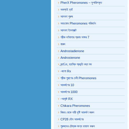
PherX Pheromones – সুপারিশকৃত
অবশ্যই হ্যাঁ
আলফা পুরুষ
অহংবোধ Pheromones পরিবর্তন
আলফা ইমপ্যাক্ট
গ্রীক বর্ণমালার প্রথম অক্ষর 7
বারুদ
Androstadienone
Androstenone
ব্র্যাণ্ডি, হুহস্কি প্রভৃতি কড়া মদ
-জাগা Rx
গ্রীক পুরাণের দেবী Pheromones
আকর্ষণের 10
আকর্ষণের 1000
-আকৃষ্ট RX
Chikara Pheromones
বিজয় থেকে নারী দৃষ্টি আকর্ষণ করুন
CP28 যৌন আকর্ষণের
পুরুষদের চৌম্বক জন্য ডায়াল করুন