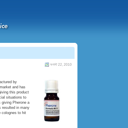
অগাস্ট 22, 2010
actured by
 market and has
iving this product
al situations to
 giving Pherone a
as resulted in many
 colognes to hit