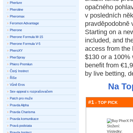
Pherlure
opačného pohlaví
Pheroline
v posledních něk
Pheromax
pravděpodobně ví
Feromon Advantage
Pherone
Starting on a ne
Pherone Formula M-15
included
,
and th
Pherone Formula V-5
access from the 
PheroXY
$130
or a
100%
PherSpray
benefit from €1,
Phiero Premiiun
Čistý Instinct
by live betting
,
d
Říše
Na To
Vůně Eros
Sex-appeal s rozprašovačem
Patch pro muže
#1
- TOP PICK
Pravda Alpha
Pravda Charisma
Pravda komunikace
Pravá podstata
Složení:
Výsledky:
Pravda Instinct