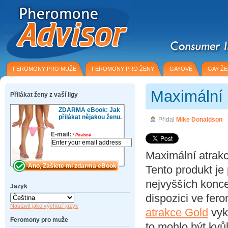
FEROMONY PRO MUŽE
FEROMONY PRO ŽENY
GAYOVÉ
GAY Ž
Maximální 
Přilákat ženy z vaší ligy
ZDARMA eBook: Jak
přilákat nějakou ženu.
Přidal
Mike Donaldson
E-mail:
*
Povinné
Maximální atrakc
Tento produkt je
nejvyšších konce
Jazyk
dispozici ve fe
Nastavit jako výchozí jazyk
atrakce Gold
vyk
Feromony pro muže
to mohlo být kvů