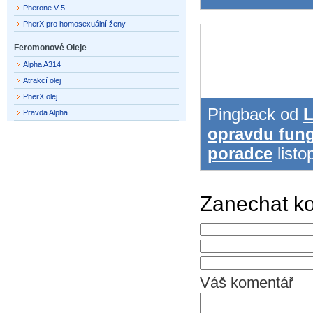
Pherone V-5
PherX pro homosexuální ženy
Feromonové Oleje
Alpha A314
Atrakcí olej
PherX olej
Pingback od
L
Pravda Alpha
opravdu fung
poradce
list
Zanechat k
Váš komentář