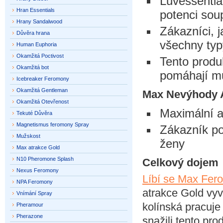
Luvessentia
Hran Essentials
potenci sou
Hrany Sandalwood
Zákazníci, j
Důvěra hrana
všechny typ
Human Euphoria
Okamžitá Poctivost
Tento produ
Okamžitá bot
pomáhají m
Icebreaker Feromony
Okamžitá Gentleman
Max Nevýhody A
Okamžitá Otevřenost
Maximální a
Tekuté Důvěra
Magnetismus feromony Spray
Zákazník po
Mužskost
ženy
Max atrakce Gold
N10 Pheromone Splash
Celkový dojem
Nexus Feromony
Líbí se Max Fer
NPA Feromony
atrakce Gold vyv
Vnímání Spray
kolínská pracuje
Pheramour
Pherazone
snažili tento pro