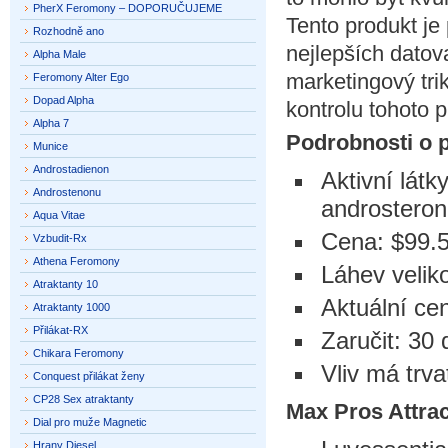
PherX Feromony – DOPORUČUJEME
Tento produkt je
Rozhodně ano
nejlepších datova
Alpha Male
marketingový tri
Feromony Alter Ego
Dopad Alpha
kontrolu tohoto 
Alpha 7
Podrobnosti o 
Munice
Androstadienon
Aktivní lát
Androstenonu
androsteron
Aqua Vitae
Cena: $99.
Vzbudit-Rx
Athena Feromony
Láhev velik
Atraktanty 10
Aktuální cen
Atraktanty 1000
Přilákat-RX
Zaručit: 30 
Chikara Feromony
Vliv má trv
Conquest přilákat ženy
CP28 Sex atraktanty
Max Pros Attrac
Dial pro muže Magnetic
Hrany Diesel