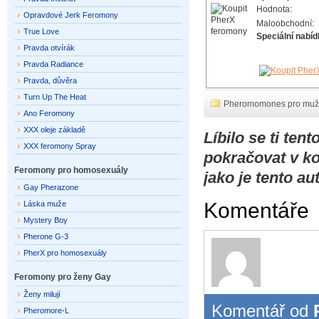
Hodnota:
Opravdové Jerk Feromony
Maloobchodní:
True Love
Speciální nabíd
Pravda otvírák
Pravda Radiance
Pravda, důvěra
Turn Up The Heat
Pheromomones pro mu
Ano Feromony
XXX oleje základě
Líbilo se ti te
XXX feromony Spray
pokračovat v k
Feromony pro homosexuály
jako je tento a
Gay Pherazone
Komentáře
Láska muže
Mystery Boy
Pherone G-3
PherX pro homosexuály
Feromony pro ženy Gay
Ženy milují
Komentář od
Pheromore-L