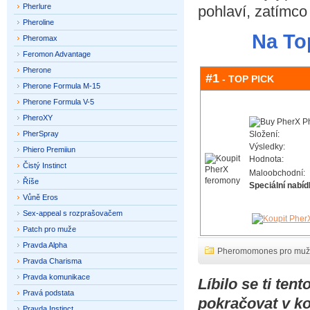
Pherlure
pohlaví, zatímco 
Pheroline
Na To
Pheromax
Feromon Advantage
Pherone
#1
- TOP PICK
Pherone Formula M-15
Pherone Formula V-5
PheroXY
PherSpray
Složení:
Výsledky:
Phiero Premiiun
Hodnota:
Čistý Instinct
Maloobchodní:
Říše
Speciální nabíd
Vůně Eros
Sex-appeal s rozprašovačem
Patch pro muže
Pravda Alpha
Pheromomones pro mu
Pravda Charisma
Pravda komunikace
Líbilo se ti te
Pravá podstata
pokračovat v k
Pravda Instinct