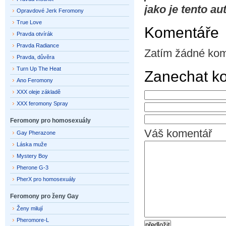
jako je tento a
Opravdové Jerk Feromony
True Love
Komentáře
Pravda otvírák
Pravda Radiance
Zatím žádné kom
Pravda, důvěra
Turn Up The Heat
Zanechat k
Ano Feromony
XXX oleje základě
XXX feromony Spray
Feromony pro homosexuály
Váš komentář
Gay Pherazone
Láska muže
Mystery Boy
Pherone G-3
PherX pro homosexuály
Feromony pro ženy Gay
Ženy milují
Pheromore-L