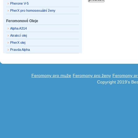
Pherone V-5
PherX pro homosexuální ženy
Feromonové Oleje
Alpha A314
Atrakcí olej
PherX olej
Pravda Alpha
Feromony pro muže
Feromony pro ženy
Feromony pr
Copyright 2019's Be