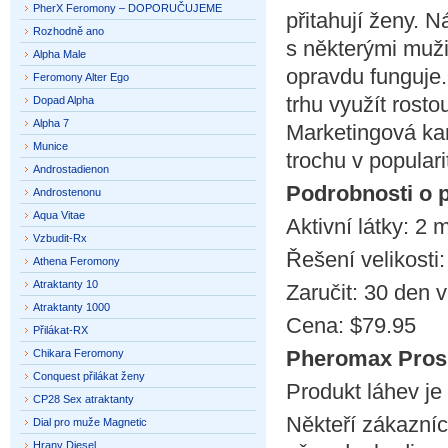
PherX Feromony – DOPORUČUJEME
přitahují ženy. 
Rozhodně ano
s některými muži
Alpha Male
opravdu funguje. 
Feromony Alter Ego
trhu využít rost
Dopad Alpha
Alpha 7
Marketingová ka
Munice
trochu v popular
Androstadienon
Podrobnosti o 
Androstenonu
Aqua Vitae
Aktivní látky: 2
Vzbudit-Rx
Řešení velikosti:
Athena Feromony
Atraktanty 10
Zaručit: 30 den 
Atraktanty 1000
Cena: $79.95
Přilákat-RX
Pheromax Pros
Chikara Feromony
Conquest přilákat ženy
Produkt láhev j
CP28 Sex atraktanty
Někteří zákazníc
Dial pro muže Magnetic
Hrany Diesel