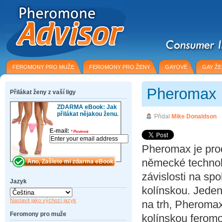
FEROMONY PRO MUŽE
FEROMONY PRO ŽENY
GAYOVÉ
GAY Ž
Pheromax 
Přilákat ženy z vaší ligy
ZDARMA eBook: Jak
přilákat nějakou ženu.
Přidal
Mike Donaldson
E-mail:
*
Povinné
Pheromax je prod
německé technolog
závislosti na spo
Jazyk
kolínskou. Jeden
Nastavit jako výchozí jazyk
na trh, Pheromax
Feromony pro muže
kolínskou ferom