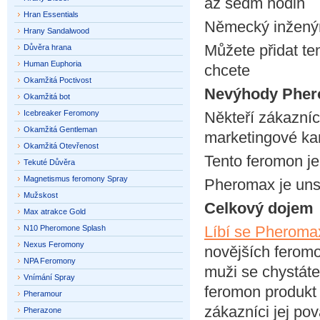
až sedm hodin
Hran Essentials
Německý inženýr
Hrany Sandalwood
Můžete přidat te
Důvěra hrana
Human Euphoria
chcete
Okamžitá Poctivost
Nevýhody Pher
Okamžitá bot
Icebreaker Feromony
Někteří zákazníc
Okamžitá Gentleman
marketingové ka
Okamžitá Otevřenost
Tento feromon je
Tekuté Důvěra
Magnetismus feromony Spray
Pheromax je un
Mužskost
Celkový dojem
Max atrakce Gold
Líbí se Pheroma
N10 Pheromone Splash
Nexus Feromony
novějších feromo
NPA Feromony
muži se chystáte
Vnímání Spray
feromon produkt
Pheramour
zákazníci jej po
Pherazone