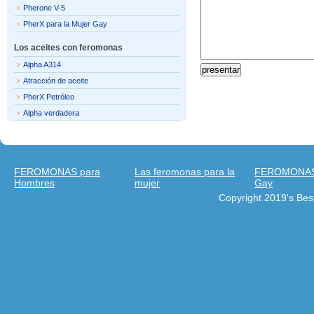
Pherone V-5
PherX para la Mujer Gay
Los aceites con feromonas
Alpha A314
Atracción de aceite
PherX Petróleo
Alpha verdadera
FEROMONAS para
Las feromonas para la
FEROMONAS 
Hombres
mujer
Gay
Copyright 2019's Be