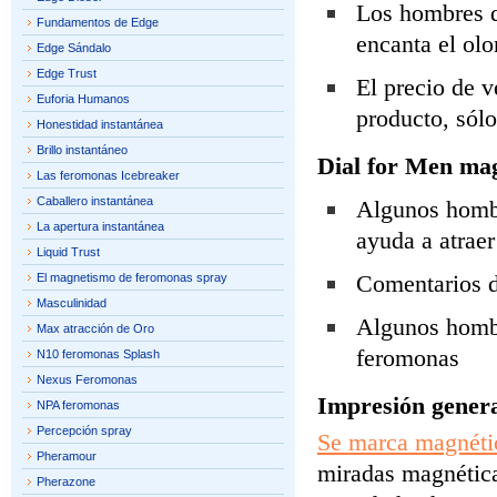
Los hombres q
Fundamentos de Edge
encanta el olo
Edge Sándalo
Edge Trust
El precio de v
Euforia Humanos
producto, sólo
Honestidad instantánea
Brillo instantáneo
Dial for Men ma
Las feromonas Icebreaker
Caballero instantánea
Algunos hombr
La apertura instantánea
ayuda a atraer
Liquid Trust
Comentarios d
El magnetismo de feromonas spray
Masculinidad
Algunos hombr
Max atracción de Oro
feromonas
N10 feromonas Splash
Nexus Feromonas
Impresión genera
NPA feromonas
Percepción spray
Se marca magnéti
Pheramour
miradas magnétic
Pherazone