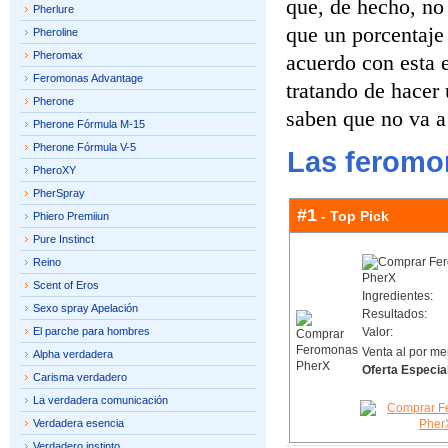
que, de hecho, no
Pherlure
que un porcentaje
Pheroline
Pheromax
acuerdo con esta e
Feromonas Advantage
tratando de hacer
Pherone
saben que no va a 
Pherone Fórmula M-15
Pherone Fórmula V-5
Las feromo
PheroXY
PherSpray
#1
- Top Pick
Phiero Premiiun
Pure Instinct
Reino
Scent of Eros
Ingredientes:
Sexo spray Apelación
Resultados:
El parche para hombres
Valor:
Venta al por me
Alpha verdadera
Oferta Especia
Carisma verdadero
La verdadera comunicación
Verdadera esencia
Verdadero instinto