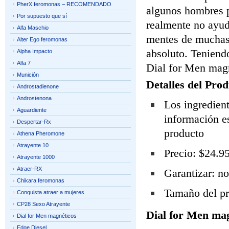
PherX feromonas – RECOMENDADO
algunos hombres p
Por supuesto que sí
realmente no ayud
Alfa Maschio
mentes de muchas 
Alter Ego feromonas
absoluto. Teniend
Alpha Impacto
Alfa 7
Dial for Men magn
Munición
Detalles del Prod
Androstadienone
Androstenona
Los ingredient
Aguardiente
información e
Despertar-Rx
producto
Athena Pheromone
Atrayente 10
Precio: $24.95
Atrayente 1000
Atraer-RX
Garantizar: n
Chikara feromonas
Tamaño del pr
Conquista atraer a mujeres
CP28 Sexo Atrayente
Dial for Men ma
Dial for Men magnéticos
Edge Diesel