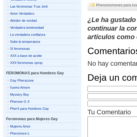
Pheromomones para los
Las feromonas True Jerk
Amor Verdadero
¿Le ha gustado
Abridor de verdad
continuar la co
Verdadera luminosidad
La verdadera confianza
artículos como 
Sube la temperatura
Comentario
Sí feromonas
XXX a base de aceite
No hay comentar
XXX feromonas spray
FEROMONAS para Hombres Gay
Deja un com
Gay Pherazone
l'uomo Amore
Mystery Boy
Pherone G-3
PherX para Hombres Gay
Tu Comentario
Feromonas para Mujeres Gay
Mujeres Amor
Pheromore-L