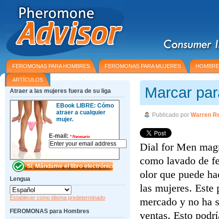
FEROMONAS PARA HOMBRES
FEROMONAS PARA MUJERES
HOMBRE
ARTÍCULOS
Marcar par
Atraer a las mujeres fuera de su liga
EBook LIBRE: Cómo
atraer a cualquier
Publicado por
Warren R
mujer.
E-mail:
*
Necesario
Dial for Men magn
como lavado de f
olor que puede ha
Lengua
las mujeres. Este
Establecer como idioma predeterminado
mercado y no ha s
FEROMONAS para Hombres
ventas. Esto podrí