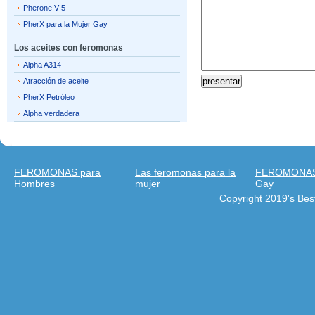
Pherone V-5
PherX para la Mujer Gay
Los aceites con feromonas
Alpha A314
Atracción de aceite
PherX Petróleo
Alpha verdadera
FEROMONAS para
Las feromonas para la
FEROMONAS 
Hombres
mujer
Gay
Copyright 2019's Be