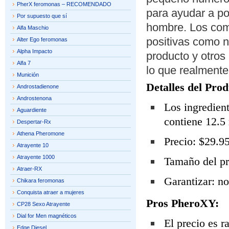
PherX feromonas – RECOMENDADO
para ayudar a p
Por supuesto que sí
hombre. Los come
Alfa Maschio
positivas como 
Alter Ego feromonas
Alpha Impacto
producto y otros
Alfa 7
lo que realmente
Munición
Detalles del Prod
Androstadienone
Androstenona
Los ingredient
Aguardiente
contiene 12.5
Despertar-Rx
Athena Pheromone
Precio: $29.95
Atrayente 10
Atrayente 1000
Tamaño del pr
Atraer-RX
Garantizar: n
Chikara feromonas
Conquista atraer a mujeres
Pros PheroXY:
CP28 Sexo Atrayente
Dial for Men magnéticos
El precio es r
Edge Diesel