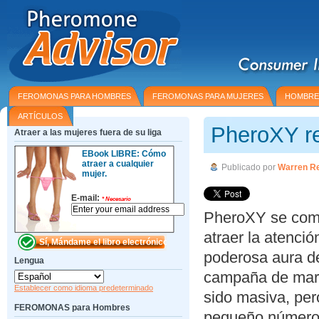
FEROMONAS PARA HOMBRES
FEROMONAS PARA MUJERES
HOMBRE
ARTÍCULOS
PheroXY re
Atraer a las mujeres fuera de su liga
EBook LIBRE: Cómo
atraer a cualquier
Publicado por
Warren R
mujer.
E-mail:
*
Necesario
PheroXY se come
atraer la atenci
poderosa aura de
Lengua
campaña de mark
Establecer como idioma predeterminado
sido masiva, per
FEROMONAS para Hombres
pequeño número