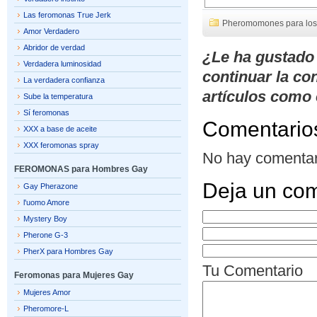
Las feromonas True Jerk
Pheromomones para los
Amor Verdadero
Abridor de verdad
¿Le ha gustado
Verdadera luminosidad
continuar la co
La verdadera confianza
artículos como 
Sube la temperatura
Sí feromonas
Comentario
XXX a base de aceite
XXX feromonas spray
No hay comentar
FEROMONAS para Hombres Gay
Deja un com
Gay Pherazone
l'uomo Amore
Mystery Boy
Pherone G-3
PherX para Hombres Gay
Tu Comentario
Feromonas para Mujeres Gay
Mujeres Amor
Pheromore-L