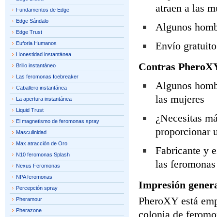
atraen a las m
Fundamentos de Edge
Edge Sándalo
Algunos hombr
Edge Trust
Envío gratuito
Euforia Humanos
Honestidad instantánea
Contras PheroX
Brillo instantáneo
Las feromonas Icebreaker
Algunos hombr
Caballero instantánea
las mujeres
La apertura instantánea
Liquid Trust
¿Necesitas má
El magnetismo de feromonas spray
proporcionar 
Masculinidad
Max atracción de Oro
Fabricante y 
N10 feromonas Splash
las feromonas
Nexus Feromonas
NPA feromonas
Impresión genera
Percepción spray
PheroXY está emp
Pheramour
Pherazone
colonia de ferom