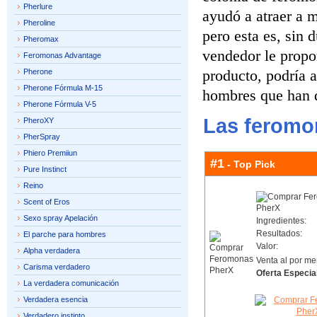
Pherlure
ayudó a atraer a 
Pheroline
pero esta es, sin 
Pheromax
vendedor le propo
Feromonas Advantage
producto, podría a
Pherone
Pherone Fórmula M-15
hombres que han 
Pherone Fórmula V-5
Las feromo
PheroXY
PherSpray
Phiero Premiiun
#1
- Top Pick
Pure Instinct
Reino
Scent of Eros
Sexo spray Apelación
Ingredientes:
Resultados:
El parche para hombres
Valor:
Alpha verdadera
Venta al por me
Carisma verdadero
Oferta Especia
La verdadera comunicación
Verdadera esencia
Verdadero instinto