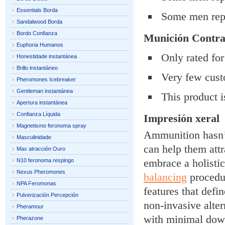
Essentials Borda
Some men repor
Sandalwood Borda
Bordo Confianza
Munición
Contra
Euphoria Humanos
Only rated fo
Honestidade instantánea
Brillo instantáneo
Very few cust
Pheromones Icebreaker
Gentleman instantánea
This product i
Apertura instantánea
Confianza Líquida
Impresión xeral
Magnetismo feronoma spray
Ammunition hasn’t
Masculinidade
can help them at
Max atracción Ouro
embrace a holistic
N10 feronoma respingo
Nexus Pheromones
balancing
procedu
NPA Feromonas
features that defi
Pulverización Percepción
non-invasive alter
Pheramour
with minimal dow
Pherazone