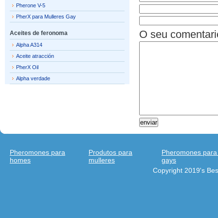
Pherone V-5
PherX para Mulleres Gay
O seu comentari
Aceites de feronoma
Alpha A314
Aceite atracción
PherX Oil
Alpha verdade
Pheromones para
Produtos para
Pheromones para
homes
mulleres
gays
Copyright 2019's Be