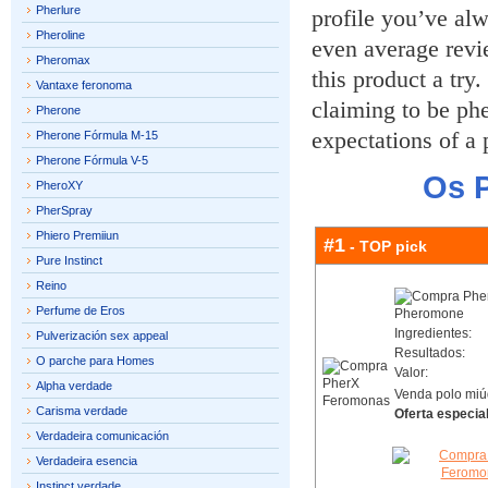
Pherlure
profile you’ve al
Pheroline
even average revi
Pheromax
this product a try
Vantaxe feronoma
claiming to be phe
Pherone
expectations of a 
Pherone Fórmula M-15
Pherone Fórmula V-5
Os 
PheroXY
PherSpray
Phiero Premiiun
#1
- TOP pick
Pure Instinct
Reino
Perfume de Eros
Ingredientes:
Pulverización sex appeal
Resultados:
O parche para Homes
Valor:
Alpha verdade
Venda polo miú
Carisma verdade
Oferta especial
Verdadeira comunicación
Verdadeira esencia
Instinct verdade