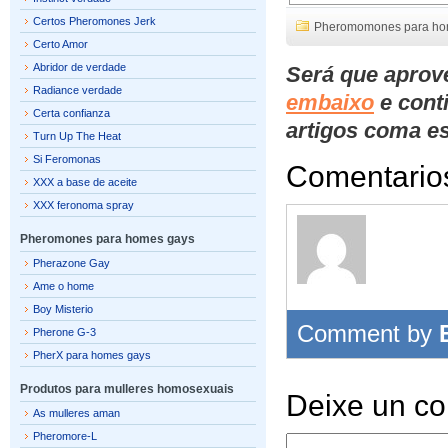
Certos Pheromones Jerk
Pheromomones para h
Certo Amor
Abridor de verdade
Será que aprov
Radiance verdade
embaixo
e cont
Certa confianza
artigos coma es
Turn Up The Heat
Si Feromonas
Comentario
XXX a base de aceite
XXX feronoma spray
Pheromones para homes gays
Pherazone Gay
Ame o home
Boy Misterio
Comment by
Pherone G-3
PherX para homes gays
Produtos para mulleres homosexuais
Deixe un co
As mulleres aman
Pheromore-L