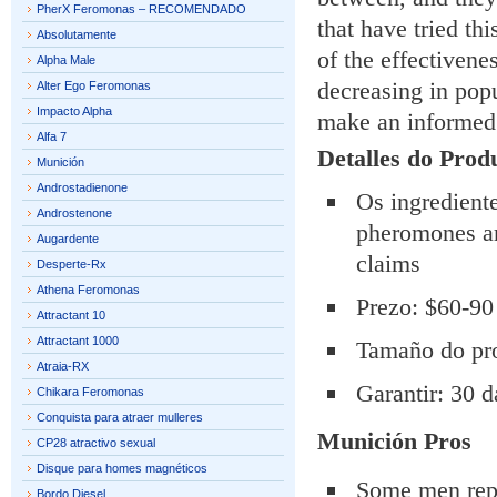
PherX Feromonas – RECOMENDADO
that have tried th
Absolutamente
of the effectivene
Alpha Male
decreasing in pop
Alter Ego Feromonas
Impacto Alpha
make an informed 
Alfa 7
Detalles do Prod
Munición
Androstadienone
Os ingredient
Androstenone
pheromones are
Augardente
claims
Desperte-Rx
Athena Feromonas
Prezo: $60-90 
Attractant 10
Attractant 1000
Tamaño do pro
Atraia-RX
Garantir: 30 
Chikara Feromonas
Conquista para atraer mulleres
Munición
Pros
CP28 atractivo sexual
Disque para homes magnéticos
Some men repo
Bordo Diesel