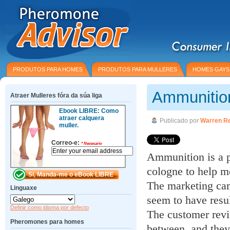
PRODUTOS PARA HOMES
PRODUTOS PARA MULLERES
HOMES GAYS
Ammunitio
Atraer Mulleres fóra da súa liga
Ebook LIBRE: Como
atraer calquera
Publicado por
Warren R
muller.
Correo-e:
*
Necesario
Ammunition is a p
cologne to help m
The marketing cam
Linguaxe
seem to have resul
Definir como idioma por defecto
The customer rev
Pheromones para homes
between, and they