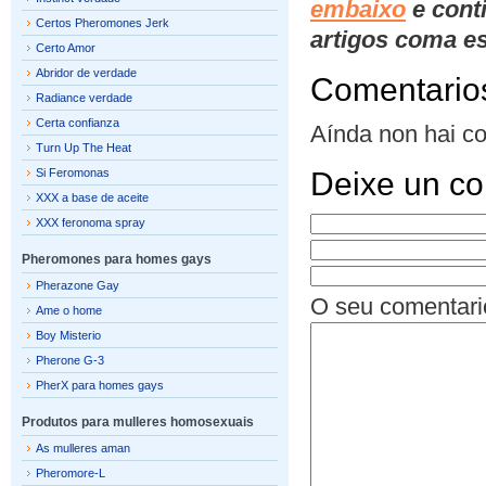
embaixo
e cont
Certos Pheromones Jerk
artigos coma es
Certo Amor
Abridor de verdade
Comentario
Radiance verdade
Certa confianza
Aínda non hai c
Turn Up The Heat
Si Feromonas
Deixe un co
XXX a base de aceite
XXX feronoma spray
Pheromones para homes gays
Pherazone Gay
O seu comentari
Ame o home
Boy Misterio
Pherone G-3
PherX para homes gays
Produtos para mulleres homosexuais
As mulleres aman
Pheromore-L