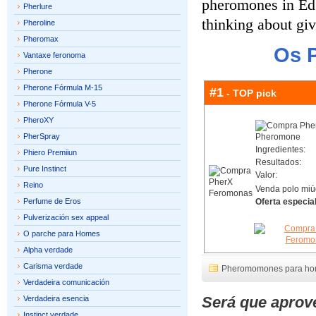
pheromones in Edg
Pherlure
thinking about giv
Pheroline
Pheromax
Os 
Vantaxe feronoma
Pherone
Pherone Fórmula M-15
#1
- TOP pick
Pherone Fórmula V-5
PheroXY
PherSpray
Ingredientes:
Phiero Premiiun
Resultados:
Pure Instinct
Valor:
Reino
Venda polo miú
Perfume de Eros
Oferta especial
Pulverización sex appeal
O parche para Homes
Alpha verdade
Carisma verdade
Pheromomones para h
Verdadeira comunicación
Será que aprov
Verdadeira esencia
Instinct verdade