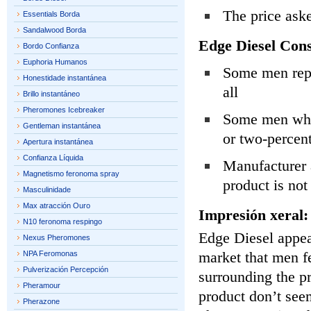
The price aske
Essentials Borda
Sandalwood Borda
Edge Diesel Cons
Bordo Confianza
Euphoria Humanos
Some men repo
Honestidade instantánea
all
Brillo instantáneo
Pheromones Icebreaker
Some men who 
Gentleman instantánea
or two-percen
Apertura instantánea
Confianza Líquida
Manufacturer a
Magnetismo feronoma spray
product is not
Masculinidade
Max atracción Ouro
Impresión xeral:
N10 feronoma respingo
Edge Diesel appear
Nexus Pheromones
market that men fe
NPA Feromonas
Pulverización Percepción
surrounding the pr
Pheramour
product don’t seem
Pherazone