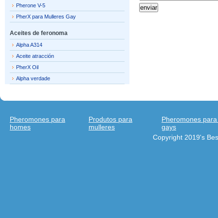
Pherone V-5
PherX para Mulleres Gay
Aceites de feronoma
Alpha A314
Aceite atracción
PherX Oil
Alpha verdade
Pheromones para
Produtos para
Pheromones para
homes
mulleres
gays
Copyright 2019's Be