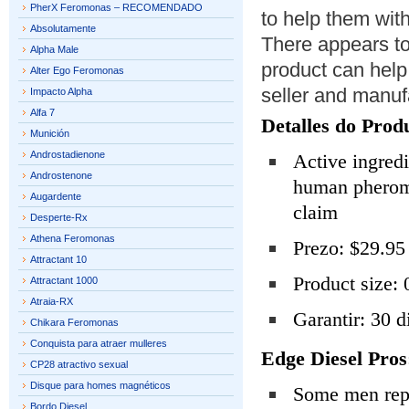
PherX Feromonas – RECOMENDADO
to help them wit
Absolutamente
There appears to
Alpha Male
product can help
Alter Ego Feromonas
seller and manufa
Impacto Alpha
Alfa 7
Detalles do Prod
Munición
Androstadienone
Active ingredi
Androstenone
human pheromo
Augardente
claim
Desperte-Rx
Athena Feromonas
Prezo: $29.95
Attractant 10
Product size: 
Attractant 1000
Atraia-RX
Garantir: 30 d
Chikara Feromonas
Conquista para atraer mulleres
Edge Diesel Pros
CP28 atractivo sexual
Disque para homes magnéticos
Some men repo
Bordo Diesel