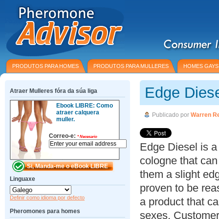
PRODUTOS PARA HOMES
PRODUTOS PARA MULLERES
HOMES GAYS
Edge Dies
Atraer Mulleres fóra da súa liga
Ebook LIBRE: Como
atraer calquera
Publicado por
Warren R
muller.
Correo-e:
*
Necesario
Edge Diesel is a
cologne that ca
them a slight edg
Linguaxe
proven to be rea
Definir como idioma por defecto
a product that c
Pheromones para homes
sexes. Customer 