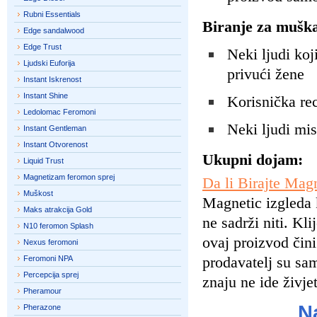
Rubni Essentials
Biranje za mušk
Edge sandalwood
Edge Trust
Neki ljudi ko
Ljudski Euforija
privući žene
Instant Iskrenost
Instant Shine
Korisnička re
Ledolomac Feromoni
Neki ljudi mi
Instant Gentleman
Instant Otvorenost
Ukupni dojam:
Liquid Trust
Magnetizam feromon sprej
Da li Birajte Mag
Muškost
Magnetic izgleda 
Maks atrakcija Gold
ne sadrži niti. Kl
N10 feromon Splash
ovaj proizvod čini
Nexus feromoni
prodavatelj su sam
Feromoni NPA
Percepcija sprej
znaju ne ide živje
Pheramour
N
Pherazone