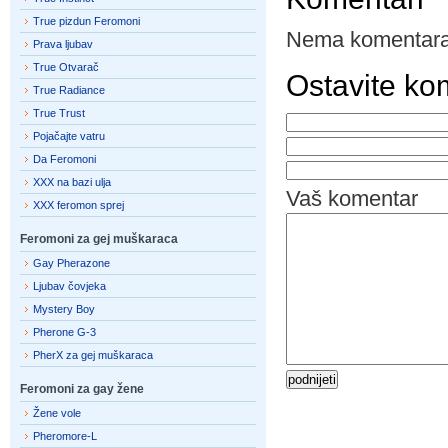
True pizdun Feromoni
Nema komentara
Prava ljubav
True Otvarač
Ostavite ko
True Radiance
True Trust
Pojačajte vatru
Da Feromoni
XXX na bazi ulja
Vaš komentar
XXX feromon sprej
Feromoni za gej muškaraca
Gay Pherazone
Ljubav čovjeka
Mystery Boy
Pherone G-3
PherX za gej muškaraca
Feromoni za gay žene
Žene vole
Pheromore-L