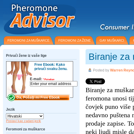
FEROMONI ZA MUŠKARCE
FEROMONI ZA ŽENE
GAY MUŠKARCI
Biranje za
Privući žene iz vaše lige
Free Ebook: Kako
privući svaku ženu.
Posted by
Warren Reyno
E-mail:
*
Potreban
Biranje za muškar
feromona unosi tij
čovjek puno više 
Jezik
nedavno puštena na
Postavi kao zadani jezik
prodaje zapise. To
Feromoni za muškarce
neki ljudi misle d