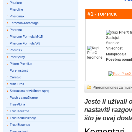
Pherlure
Pheroline
#1
- TOP PICK
Pheromax
Feromon Advantage
Pherone
Pherone Formula M-15
Sastojci:
Stranice:
Pherone Formula V-5
Vrijednost:
PheroXY
Maloprodaja:
PherSpray
Posebna ponud
Phiero Premiiun
Pure Instinct
Carstvo
Miris Eros
Pheromomones za mušk
Seksualna privlačnost sprej
Patch za muškarce
Jeste li uživali
True Alpha
nastaviti razgov
True Karizma
što je ovaj dost
True Komunikacija
True Essence
Komentari
True Instinct