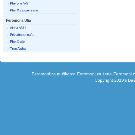
Pherone V-5
PherX za gay žene
Feromona Ulja
Alpha A314
Privlačnost nafte
PherX ulje
True Alpha
Feromoni za muškarce
Feromoni za žene
Feromoni z
Copyright 2019's Be