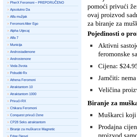
PherX Feromoni – PREPORUČENO
pomoći privući žen
Apsolutno Da
ovaj proizvod sad
Alfa mužjak
za biranje za muš
Feromoni Alter Ego
Alpha Utjecaj
Pojedinosti o pr
Alfa 7
Aktivni sastoj
Municija
Androstadienone
feromonske sa
Androstenone
Cijena: $24.95
Voda života
Pobuditi-Rx
Jamčiti: nema
Athena Feromoni
Atraktantom 10
Veličina proiz
Atraktantom 1000
Privući-RX
Biranje za mušk
Chikara Feromoni
Muškarci koji
Conquest privući žene
CP28 Seks atraktantom
Prodajna cijen
Biranje za muškarce Magnetic
proizvod samo
Edge Diesel