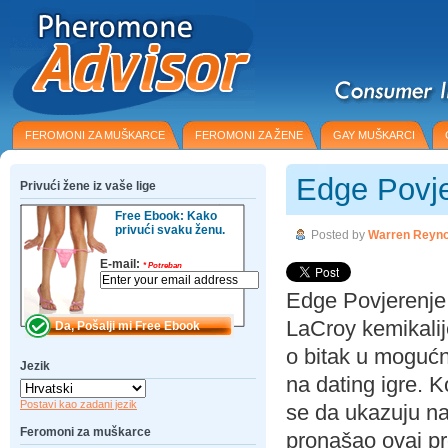
FEROMONI ZA MUŠKARCE
FEROMONI ZA ŽENE
GAY MUŠKARCI
Edge Povje
Privući žene iz vaše lige
Free Ebook: Kako
privući svaku ženu.
Posted by
Warren Reyno
E-mail:
*
Potreban
Edge Povjerenje 
LaCroy kemikalije
o bitak u mogućn
Jezik
na dating igre. K
Postavi kao zadani jezik
se da ukazuju na
Feromoni za muškarce
pronašao ovaj pro