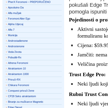
PherX Feromoni – PREPORUČENO
pokušali Edge Tr
Apsolutno Da
pomogla ispuniti
Alfa mužjak
Pojedinosti o pr
Feromoni Alter Ego
Alpha Utjecaj
Aktivni sastoj
Alfa 7
formuliranu k
Municija
Androstadienone
Cijena: $59.9
Androstenone
Voda života
Jamčiti: nema
Pobuditi-Rx
Veličina proi
Athena Feromoni
Atraktantom 10
Trust Edge Pro:
Atraktantom 1000
Privući-RX
Neki ljudi koj
Chikara Feromoni
Conquest privući žene
Rubni Trust Con
CP28 Seks atraktantom
Biranje za muškarce Magnetic
Neki ljudi vje
Edge Diesel