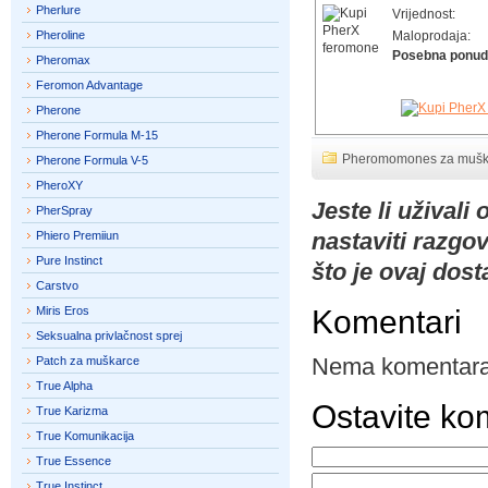
Pherlure
Vrijednost:
Pheroline
Maloprodaja:
Posebna ponud
Pheromax
Feromon Advantage
Pherone
Pherone Formula M-15
Pheromomones za mušk
Pherone Formula V-5
PheroXY
Jeste li uživali
PherSpray
nastaviti razgov
Phiero Premiiun
Pure Instinct
što je ovaj dost
Carstvo
Miris Eros
Komentari
Seksualna privlačnost sprej
Nema komentara
Patch za muškarce
True Alpha
Ostavite ko
True Karizma
True Komunikacija
True Essence
True Instinct