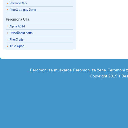
Pherone V-5
PherX za gay žene
Feromona Ulja
Alpha A314
Privlačnost nafte
PherX ulje
True Alpha
Feromoni za muškarce
Feromoni za žene
Feromoni z
Copyright 2019's Be