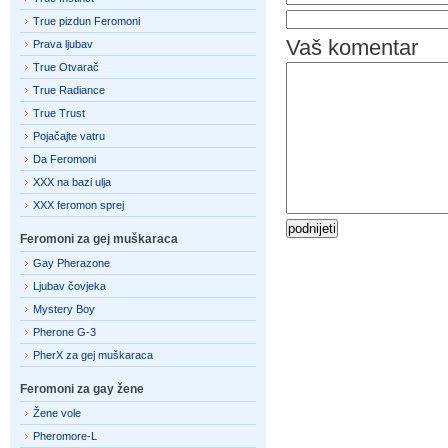
True pizdun Feromoni
Vaš komentar
Prava ljubav
True Otvarač
True Radiance
True Trust
Pojačajte vatru
Da Feromoni
XXX na bazi ulja
XXX feromon sprej
Feromoni za gej muškaraca
Gay Pherazone
Ljubav čovjeka
Mystery Boy
Pherone G-3
PherX za gej muškaraca
Feromoni za gay žene
Žene vole
Pheromore-L