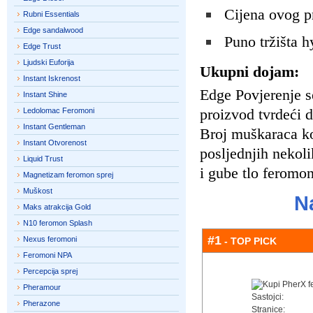
Cijena ovog p
Rubni Essentials
Edge sandalwood
Puno tržišta h
Edge Trust
Ljudski Euforija
Ukupni dojam:
Instant Iskrenost
Edge Povjerenje s
Instant Shine
proizvod tvrdeći d
Ledolomac Feromoni
Instant Gentleman
Broj muškaraca ko
Instant Otvorenost
posljednjih nekol
Liquid Trust
i gube tlo feromo
Magnetizam feromon sprej
Muškost
N
Maks atrakcija Gold
N10 feromon Splash
#1
Nexus feromoni
- TOP PICK
Feromoni NPA
Percepcija sprej
Pheramour
Sastojci:
Pherazone
Stranice: