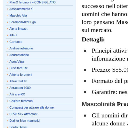
PherX feromoni – CONSIGLIATO
successo nell'otten
Assolutamente sì
uomini che hanno 
Maschio Alfa
loro pensano Masc
Feromoni Alter Ego
sul mercato.
Alpha Impact
Alfa 7
Dettagli:
Cartucce
Androstadienone
Principi attivi
Androstenone
informazione r
Aqua Vitae
Prezzo: $55.0
Suscitare-Rx
Athena feromoni
Formato del pr
Attractant 10
Attractant 1000
Garantire: ne
Attirare-RX
Chikara feromoni
Mascolinità
Pro
Conquest per attirare alle donne
Gli uomini di
CP28 Sex Attractant
Dial for Men magnetici
alcune donne
Bordo Diesel