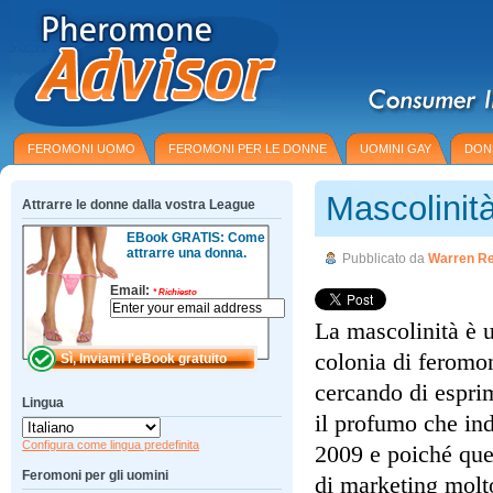
FEROMONI UOMO
FEROMONI PER LE DONNE
UOMINI GAY
DON
Mascolinit
Attrarre le donne dalla vostra League
EBook GRATIS: Come
attrarre una donna.
Pubblicato da
Warren R
Email:
*
Richiesto
La mascolinità è 
colonia di feromon
cercando di esprim
Lingua
il profumo che ind
Configura come lingua predefinita
2009 e poiché que
Feromoni per gli uomini
di marketing molt