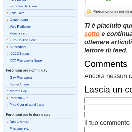
Feromoni Jerk veri
Pheromomones per gli u
True Love
Opener vero
Ti è piaciuto q
Vero Radiance
sotto
e continua
Fiducia vero
Turn Up The Heat
ottenere artico
Sì feromoni
lettore di feed.
XXX Oil-base
XXX Pheromone Spray
Comments
Feromoni per uomini gay
Ancora nessun 
Gay Pherazone
l'uomo Amore
Lascia un 
Mistero Boy
Pherone G-3
PherX per gli uomini gay
Feromoni per le donne gay
Il tuo commento
Donna Amore
Pheromore-L