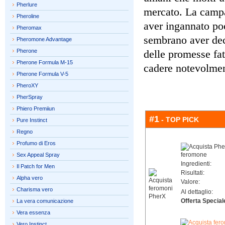
Pherlure
mercato. La campa
Pheroline
aver ingannato po
Pheromax
sembrano aver dec
Pheromone Advantage
Pherone
delle promesse fa
Pherone Formula M-15
cadere notevolmen
Pherone Formula V-5
PheroXY
PherSpray
Phiero Premiiun
#1
- TOP PICK
Pure Instinct
Regno
Profumo di Eros
Sex Appeal Spray
Ingredienti:
Il Patch for Men
Risultati:
Alpha vero
Valore:
Charisma vero
Al dettaglio:
Offerta Special
La vera comunicazione
Vera essenza
Vero Instinct