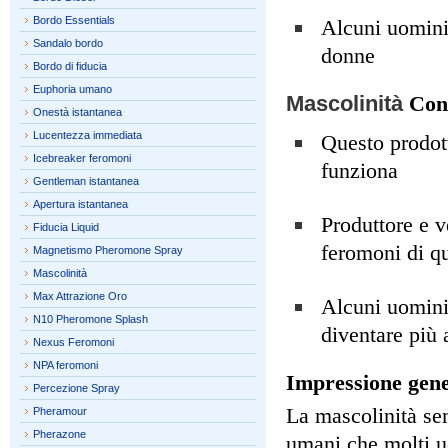
Bordo Essentials
Alcuni uomini 
Sandalo bordo
donne
Bordo di fiducia
Euphoria umano
Mascolinità
Con
Onestà istantanea
Lucentezza immediata
Questo prodott
Icebreaker feromoni
funziona
Gentleman istantanea
Apertura istantanea
Produttore e v
Fiducia Liquid
feromoni di q
Magnetismo Pheromone Spray
Mascolinità
Max Attrazione Oro
Alcuni uomini
N10 Pheromone Splash
diventare più 
Nexus Feromoni
NPA feromoni
Impressione gene
Percezione Spray
La mascolinità se
Pheramour
Pherazone
umani che molti u