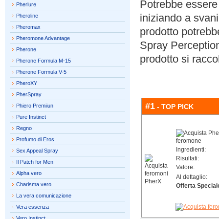
Potrebbe essere 
Pherlure
iniziando a svani
Pheroline
Pheromax
prodotto potrebb
Pheromone Advantage
Spray Perception
Pherone
prodotto si racco
Pherone Formula M-15
Pherone Formula V-5
PheroXY
PherSpray
#1
Phiero Premiiun
- TOP PICK
Pure Instinct
Regno
Profumo di Eros
Ingredienti:
Sex Appeal Spray
Risultati:
Il Patch for Men
Valore:
Alpha vero
Al dettaglio:
Charisma vero
Offerta Special
La vera comunicazione
Vera essenza
Vero Instinct