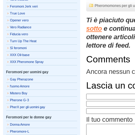
Pheromomones per gli u
Feromoni Jerk veri
True Love
Ti è piaciuto q
Opener vero
sotto
e continua
Vero Radiance
Fiducia vero
ottenere artico
Turn Up The Heat
lettore di feed.
Sì feromoni
XXX Oil-base
Comments
XXX Pheromone Spray
Ancora nessun 
Feromoni per uomini gay
Gay Pherazone
Lascia un 
l'uomo Amore
Mistero Boy
Pherone G-3
PherX per gli uomini gay
Feromoni per le donne gay
Il tuo commento
Donna Amore
Pheromore-L