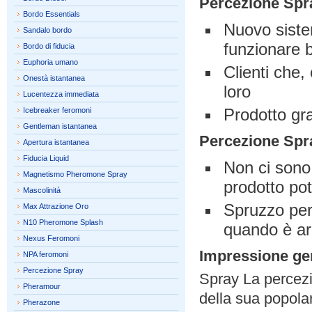
Percezione Sp
Bordo Essentials
Nuovo siste
Sandalo bordo
funzionare 
Bordo di fiducia
Euphoria umano
Clienti che
Onestà istantanea
loro
Lucentezza immediata
Prodotto gra
Icebreaker feromoni
Gentleman istantanea
Percezione Sp
Apertura istantanea
Fiducia Liquid
Non ci sono 
Magnetismo Pheromone Spray
prodotto po
Mascolinità
Spruzzo per
Max Attrazione Oro
N10 Pheromone Splash
quando è ar
Nexus Feromoni
Impressione ge
NPA feromoni
Percezione Spray
Spray La percezi
Pheramour
della sua popolar
Pherazone