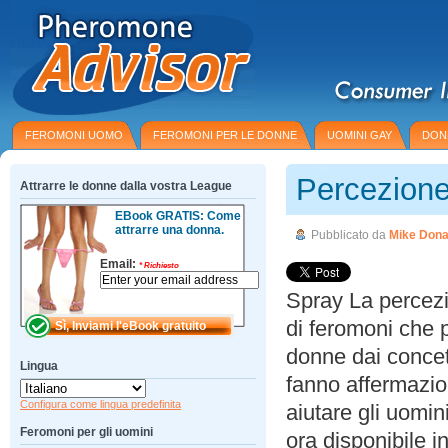
FEROMONI UOMO
FEROMONI PER LE DONNE
UOMINI GAY
DON
Percezion
Attrarre le donne dalla vostra League
EBook GRATIS: Come
attrarre una donna.
Pubblicato da
Mike Dona
Email:
*
Richiesto
Spray La percez
di feromoni che p
donne dai concet
Lingua
fanno affermazion
Configura come lingua predefinita
aiutare gli uomin
Feromoni per gli uomini
ora disponibile i