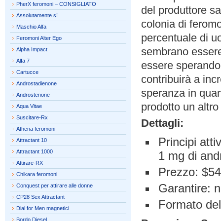
PherX feromoni – CONSIGLIATO
del produttore s
Assolutamente sì
colonia di ferom
Maschio Alfa
percentuale di u
Feromoni Alter Ego
sembrano essere 
Alpha Impact
Alfa 7
essere sperando c
Cartucce
contribuirà a in
Androstadienone
speranza in quant
Androstenone
prodotto un altro 
Aqua Vitae
Suscitare-Rx
Dettagli:
Athena feromoni
Principi att
Attractant 10
Attractant 1000
1 mg di and
Attirare-RX
Prezzo: $54.
Chikara feromoni
Garantire: 
Conquest per attirare alle donne
CP28 Sex Attractant
Formato del
Dial for Men magnetici
Bordo Diesel