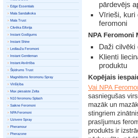
pārdevējs a
Edge Essentials
Vīrieši, kur
Mala Sandalkoka
Mala Trust
feromoni
Cilvēka Eiforija
NPA Feromoni
M
Instant Godīgums
Instant Shine
Daži cilvēki
Ledlauža Feromoni
Klienti liec
Instant Gentleman
Instant Atvērtība
produktu
Šķidrums Trust
Kopējais iespai
Magnētisms feromonu Spray
Vīrišķība
Vai NPA Feromon
Max piesaiste Zelta
sasniegušas virso
N10 feromonu Splash
mazāk un mazāk p
Saikne Feromoni
stingriem zinātni
NPA Feromoni
Uztvere Spray
prasījumus ferom
Pheramour
produkts ir izstrād
Pherazone