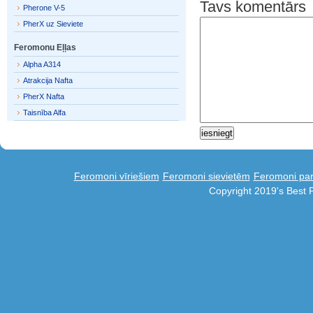
Tavs komentārs
Pherone V-5
PherX uz Sieviete
Feromonu Eļļas
Alpha A314
Atrakcija Nafta
PherX Nafta
Taisnība Alfa
Feromoni vīriešiem
Feromoni sievietēm
Feromoni par
Copyright 2019's Best