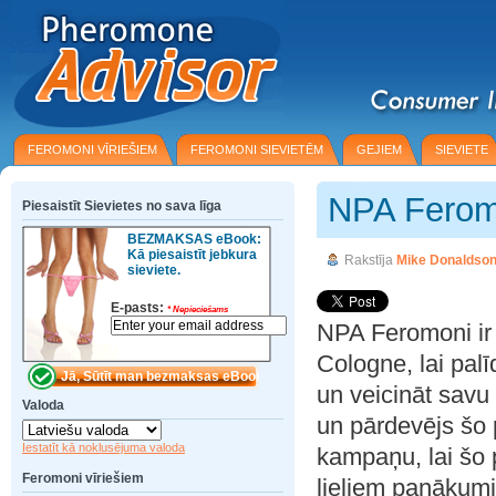
FEROMONI VĪRIEŠIEM
FEROMONI SIEVIETĒM
GEJIEM
SIEVIETE
NPA Ferom
Piesaistīt Sievietes no sava līga
BEZMAKSAS eBook:
Kā piesaistīt jebkura
Rakstīja
Mike Donaldso
sieviete.
E-pasts:
*
Nepieciešams
NPA Feromoni ir 
Cologne, lai palī
un veicināt savu
Valoda
un pārdevējs šo 
Iestatīt kā noklusējuma valoda
kampaņu, lai šo p
Feromoni vīriešiem
lieliem panākumi