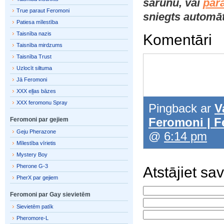
sarunu, vai
par
True paraut Feromoni
sniegts automāti
Patiesa mīlestība
Taisnība nazis
Komentāri
Taisnība mirdzums
Taisnība Trust
Uzlocīt siltuma
Jā Feromoni
XXX eļļas bāzes
XXX feromonu Spray
Pingback ar
V
Feromoni | 
Feromoni par gejiem
Geju Pherazone
@
6:14 pm
Mīlestība vīrietis
Mystery Boy
Pherone G-3
Atstājiet s
PherX par gejiem
Feromoni par Gay sievietēm
Sievietēm patīk
Pheromore-L