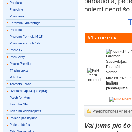
pārbaudīta, pēdēj
Pherlure
nolemt nedot šo 
Pheroline
Pheromax
Feromonu Advantage
Pherone
Pherone Formula M-15
#1
- TOP PICK
Pherone Formula V-5
PheroXY
PherSpray
Sastāvdaļas:
Phiero Premiiun
Rezultāti:
Tīra instinkts
Vērtība:
Valstība
Mazumtirdzniec
Īpašais
Aromāts Erosa
piedāvājums:
Dzimums apelācijas Spray
Patch for Men
Taisnība Alfa
Taisnība Valdzinājums
Pheromomones vīriešie
Patiess paziņojums
Vai jums pie š
Patieso būtību
Taisnība instinkts