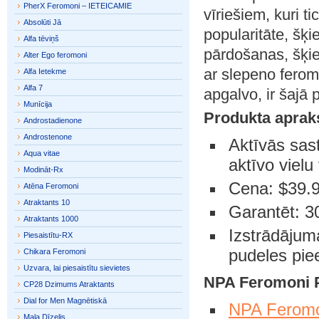
PherX Feromoni – IETEICAMIE
vīriešiem, kuri ti
Absolūti Jā
popularitāte, šķi
Alfa tēviņš
pārdošanas, šķie
Alter Ego feromoni
ar slepeno ferom
Alfa Ietekme
Alfa 7
apgalvo, ir šajā 
Munīcija
Produkta aprak
Androstadienone
Androstenone
Aktīvās sast
Aqua vitae
aktīvo vielu
Modināt-Rx
Cena: $39.9
Atēna Feromoni
Atraktants 10
Garantēt: 3
Atraktants 1000
Izstrādājum
Piesaistītu-RX
pudeles pie
Chikara Feromoni
Uzvara, lai piesaistītu sievietes
NPA Feromoni
CP28 Dzimums Atraktants
Dial for Men Magnētiskā
NPA Ferom
Mala Dīzelis