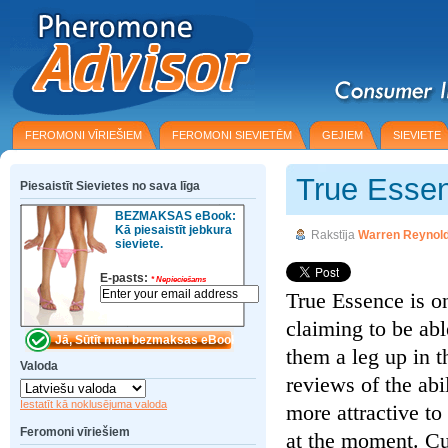
FEROMONI VĪRIEŠIEM
FEROMONI SIEVIETĒM
GEJIEM
SIEVIETE
True Esse
Piesaistīt Sievietes no sava līga
BEZMAKSAS eBook:
Kā piesaistīt jebkura
Rakstīja
Warren Reynol
sieviete.
E-pasts:
*
Nepieciešams
True Essence is o
claiming to be a
them a leg up in 
Valoda
reviews of the ab
Iestatīt kā noklusējuma valoda
more attractive t
Feromoni vīriešiem
at the moment. C