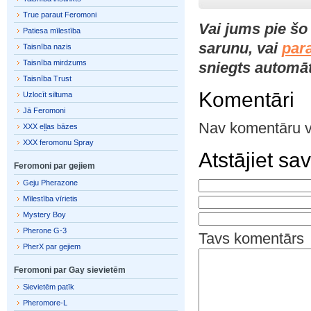
True paraut Feromoni
Vai jums pie š
Patiesa mīlestība
sarunu, vai
par
Taisnība nazis
Taisnība mirdzums
sniegts automāti
Taisnība Trust
Komentāri
Uzlocīt siltuma
Jā Feromoni
Nav komentāru v
XXX eļļas bāzes
XXX feromonu Spray
Atstājiet s
Feromoni par gejiem
Geju Pherazone
Mīlestība vīrietis
Mystery Boy
Pherone G-3
Tavs komentārs
PherX par gejiem
Feromoni par Gay sievietēm
Sievietēm patīk
Pheromore-L