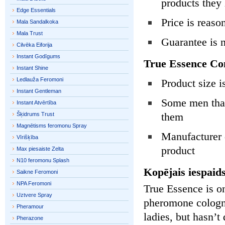
products they
Edge Essentials
Price is reas
Mala Sandalkoka
Mala Trust
Guarantee is 
Cilvēka Eiforija
Instant Godīgums
True Essence Co
Instant Shine
Ledlauža Feromoni
Product size is
Instant Gentleman
Some men that 
Instant Atvērtība
them
Šķidrums Trust
Magnētisms feromonu Spray
Manufacturer d
Vīrišķība
product
Max piesaiste Zelta
N10 feromonu Splash
Kopējais iespaids
Saikne Feromoni
NPA Feromoni
True Essence is o
Uztvere Spray
pheromone cologn
Pheramour
ladies, but hasn’
Pherazone