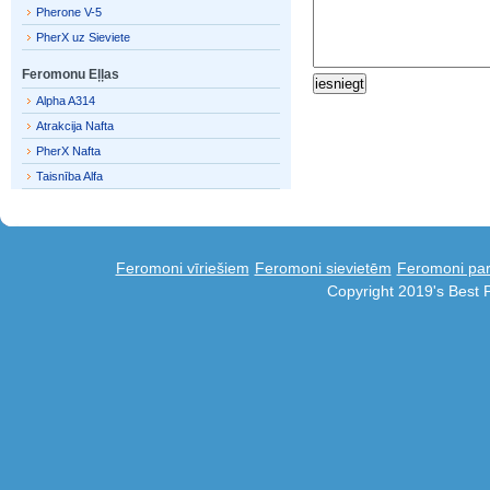
Pherone V-5
PherX uz Sieviete
Feromonu Eļļas
Alpha A314
Atrakcija Nafta
PherX Nafta
Taisnība Alfa
Feromoni vīriešiem
Feromoni sievietēm
Feromoni par
Copyright 2019's Best