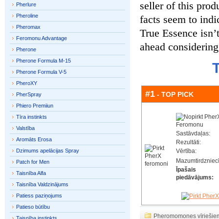
seller of this prod
Pherlure
Pheroline
facts seem to indi
Pheromax
True Essence isn’t
Feromonu Advantage
ahead considering 
Pherone
Pherone Formula M-15
Pherone Formula V-5
PheroXY
#1
- TOP PICK
PherSpray
Phiero Premiiun
Tīra instinkts
Valstība
Sastāvdaļas:
Aromāts Erosa
Rezultāti:
Dzimums apelācijas Spray
Vērtība:
Mazumtirdzniec
Patch for Men
Īpašais
Taisnība Alfa
piedāvājums:
Taisnība Valdzinājums
Patiess paziņojums
Patieso būtību
Pheromomones vīriešie
Taisnība instinkts