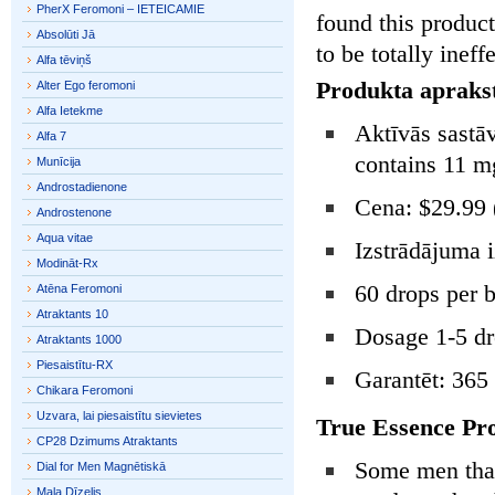
PherX Feromoni – IETEICAMIE
found this produc
Absolūti Jā
to be totally ine
Alfa tēviņš
Produkta aprakst
Alter Ego feromoni
Alfa Ietekme
Aktīvās sastāv
Alfa 7
contains 11 m
Munīcija
Androstadienone
Cena: $29.99 
Androstenone
Aqua vitae
Izstrādājuma 
Modināt-Rx
60 drops per b
Atēna Feromoni
Atraktants 10
Dosage 1-5 dr
Atraktants 1000
Piesaistītu-RX
Garantēt: 365
Chikara Feromoni
Uzvara, lai piesaistītu sievietes
True Essence Pro
CP28 Dzimums Atraktants
Some men that 
Dial for Men Magnētiskā
Mala Dīzelis