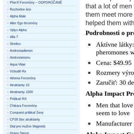
PherX Feromóny – ODPORÚČANÉ
that a lot of men 
Rozhodne áno
them meet more 
Alpha Male
helped them with
Alter Ego feromóny
Vplyv Alpha
Podrobnosti o pr
Alfa 7
Aktívne látky
Strelivo
pheromones wi
Androstadienon
Androstenonu
Cena: $49.95
Aqua Vitae
Rozmery výrob
Vzbudiť-Rx
Athena Feromóny
Zaručiť: 30 de
Atraktanty 10
Alpha Impact Pr
Atraktanty 1000
Prilákať-RX
Men that love
Chikara Feromóny
seem to love
Conquest prilákať ženy
CP28 Sex atraktanty
Manufacturer c
Dial pre mužov Magnetic
Hrany Diesel