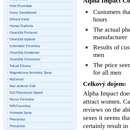
Alpha Impact Co
Hrán Essentials
Customers that
Hrany Sandalwood
hours
Dôvera hrana
Human Euphoria
The actual phe
Okamžitá Poctivosť
manufacturer
Okamžitá topánok
Results of cus
Icebreaker Feromóny
Okamžitá Gentleman
men
Okamžité Otvorenosť
The price seem
Tekuté Dôvera
for all men
Magnetizmus feromóny Spray
Mužskosť
Celkový dojem:
Max atrakcie Gold
Alpha Impact does
N10 Pheromone Splash
Nexus Feromóny
attract women.
Ca
NPA Feromóny
reviews on the abi
Vnímanie Spray
sexes it seems tha
Pheramour
certainly result i
Pherazone