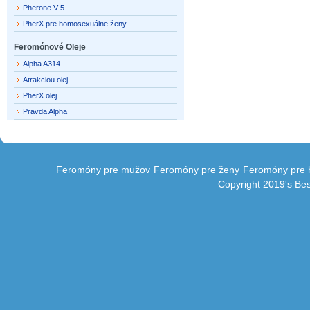
Pherone V-5
PherX pre homosexuálne ženy
Feromónové Oleje
Alpha A314
Atrakciou olej
PherX olej
Pravda Alpha
Feromóny pre mužov
Feromóny pre ženy
Feromóny pre 
Copyright 2019's Be