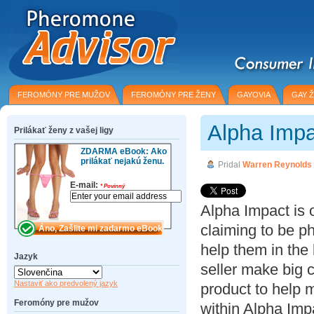
FEROMÓNY PRE MUŽOV
FEROMÓNY PRE ŽENY
GAYOVIA
GAY 
Alpha Imp
Prilákať ženy z vašej ligy
ZDARMA eBook: Ako
prilákať nejakú ženu.
Pridal
Warren Reynolds
E-mail:
*
Povinný
Alpha Impact is 
claiming to be 
help them in the
Jazyk
seller make big c
Nastaviť ako predvolený jazyk
product to help
Feromóny pre mužov
within Alpha Imp