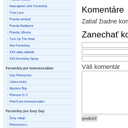
Naozajstné Jerk Feromóny
Komentáre
True Love
Pravda otvárač
Zatiaľ žiadne ko
Pravda Radiance
Zanechať k
Pravda, dôvera
Turn Up The Heat
Áno Feromóny
XXX oleja základe
XXX feromóny Spray
Váš komentár
Feromóny pre homosexuálov
Gay Pherazone
Láska muža
Mystery Boy
Pherone G-3
PherX pre homosexuálov
Feromóny pre ženy Gay
Ženy milujú
Pheromore-L