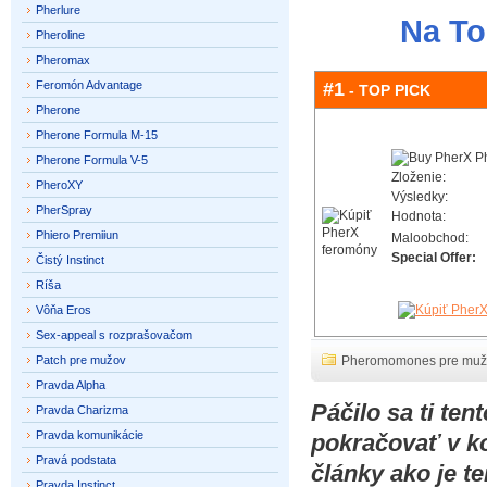
Pherlure
Na To
Pheroline
Pheromax
Feromón Advantage
#1
- TOP PICK
Pherone
Pherone Formula M-15
Pherone Formula V-5
Zloženie:
PheroXY
Výsledky:
PherSpray
Hodnota:
Phiero Premiiun
Maloobchod:
Special Offer:
Čistý Instinct
Ríša
Vôňa Eros
Sex-appeal s rozprašovačom
Patch pre mužov
Pheromomones pre muž
Pravda Alpha
Páčilo sa ti te
Pravda Charizma
Pravda komunikácie
pokračovať v k
Pravá podstata
články ako je t
Pravda Instinct