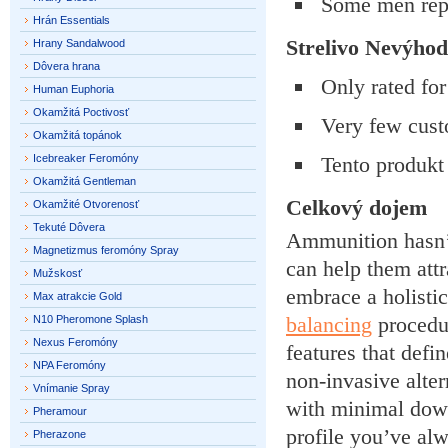
Some men repor
Hrán Essentials
Strelivo
Nevýhod
Hrany Sandalwood
Dôvera hrana
Only rated fo
Human Euphoria
Okamžitá Poctivosť
Very few cust
Okamžitá topánok
Icebreaker Feromóny
Tento produkt 
Okamžitá Gentleman
Celkový dojem
Okamžité Otvorenosť
Tekuté Dôvera
Ammunition hasn’t
Magnetizmus feromóny Spray
can help them at
Mužskosť
embrace a holistic
Max atrakcie Gold
balancing
procedu
N10 Pheromone Splash
Nexus Feromóny
features that defi
NPA Feromóny
non-invasive alter
Vnímanie Spray
with minimal dow
Pheramour
profile you’ve al
Pherazone