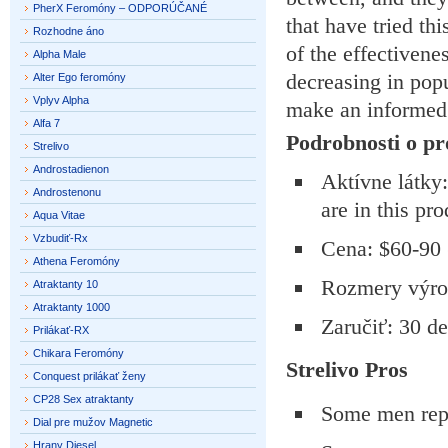
PherX Feromóny – ODPORÚČANÉ
that have tried th
Rozhodne áno
of the effectivene
Alpha Male
decreasing in pop
Alter Ego feromóny
Vplyv Alpha
make an informed 
Alfa 7
Podrobnosti o pr
Strelivo
Androstadienon
Aktívne látky
Androstenonu
are in this pr
Aqua Vitae
Vzbudiť-Rx
Cena: $60-90 (
Athena Feromóny
Rozmery výro
Atraktanty 10
Atraktanty 1000
Zaručiť: 30 de
Prilákať-RX
Chikara Feromóny
Strelivo
Pros
Conquest prilákať ženy
CP28 Sex atraktanty
Some men repo
Dial pre mužov Magnetic
Hrany Diesel