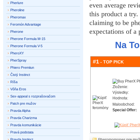
Pherlure
even average revi
Pheroline
this product a try
Pheromax
claiming to be phe
Feromón Advantage
expectations of a 
Pherone
Pherone Formula M-15
Na To
Pherone Formula V-5
PheroXY
PherSpray
#1
- TOP PICK
Phiero Premiiun
Čistý Instinct
Ríša
Zloženie:
Vôňa Eros
Výsledky:
Sex-appeal s rozprašovačom
Hodnota:
Patch pre mužov
Maloobchod:
Special Offer:
Pravda Alpha
Pravda Charizma
Pravda komunikácie
Pravá podstata
Pravda Instinct
Pheromomones pre muž