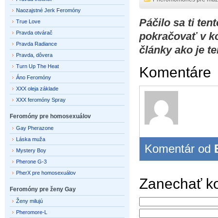
Naozajstné Jerk Feromóny
Páčilo sa ti te
True Love
Pravda otvárač
pokračovať v k
Pravda Radiance
články ako je t
Pravda, dôvera
Turn Up The Heat
Komentáre
Áno Feromóny
XXX oleja základe
XXX feromóny Spray
Feromóny pre homosexuálov
Gay Pherazone
Láska muža
Komentár od
Mystery Boy
Pherone G-3
PherX pre homosexuálov
Zanechať k
Feromóny pre ženy Gay
Ženy milujú
Pheromore-L