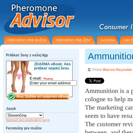
FEROMÓNY PRE MUŽOV
FEROMÓNY PRE ŽENY
GAYOVIA
GAY 
Ammunitio
Prilákať ženy z vašej ligy
ZDARMA eBook: Ako
prilákať nejakú ženu.
Pridal
Warren Reynolds
E-mail:
*
Povinný
Ammunition is a p
cologne to help m
The marketing cam
Jazyk
seem to have resul
Nastaviť ako predvolený jazyk
The customer rev
Feromóny pre mužov
between, and they