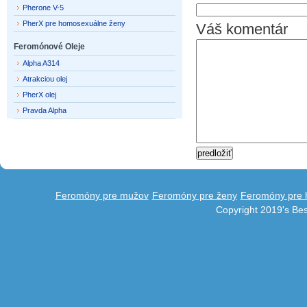
Pherone V-5
PherX pre homosexuálne ženy
Váš komentár
Feromónové Oleje
Alpha A314
Atrakciou olej
PherX olej
Pravda Alpha
Feromóny pre mužov
Feromóny pre ženy
Feromóny pre 
Copyright 2019's Be