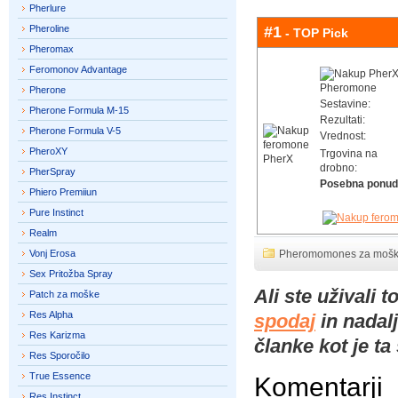
Pherlure
Pheroline
#1
- TOP Pick
Pheromax
Feromonov Advantage
Pherone
Sestavine:
Pherone Formula M-15
Rezultati:
Pherone Formula V-5
Vrednost:
PheroXY
Trgovina na
drobno:
PherSpray
Posebna ponud
Phiero Premiiun
Pure Instinct
Realm
Vonj Erosa
Pheromomones za moš
Sex Pritožba Spray
Ali ste uživali
Patch za moške
Res Alpha
spodaj
in nadalj
Res Karizma
članke kot je ta
Res Sporočilo
True Essence
Komentarji
Res Instinct