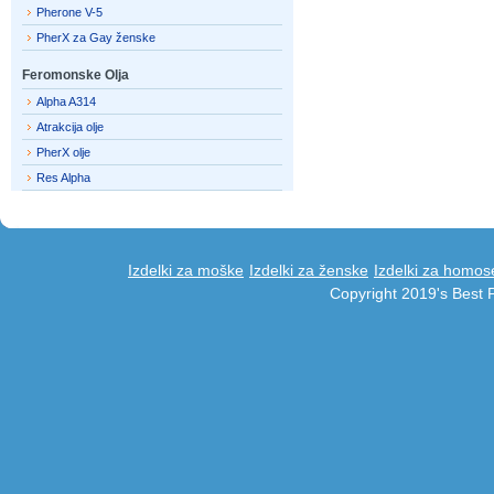
Pherone V-5
PherX za Gay ženske
Feromonske Olja
Alpha A314
Atrakcija olje
PherX olje
Res Alpha
Izdelki za moške
Izdelki za ženske
Izdelki za homos
Copyright 2019's Best