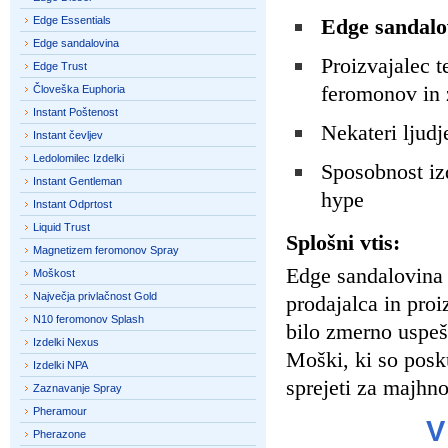
Edge Essentials
Edge sandalo
Edge sandalovina
Proizvajalec t
Edge Trust
feromonov in 
Človeška Euphoria
Instant Poštenost
Nekateri ljudj
Instant čevljev
Ledolomilec Izdelki
Sposobnost izd
Instant Gentleman
hype
Instant Odprtost
Liquid Trust
Splošni vtis:
Magnetizem feromonov Spray
Edge sandalovina 
Moškost
Največja privlačnost Gold
prodajalca in proi
N10 feromonov Splash
bilo zmerno uspeše
Izdelki Nexus
Moški, ki so posku
Izdelki NPA
sprejeti za majhno 
Zaznavanje Spray
Pheramour
V
Pherazone