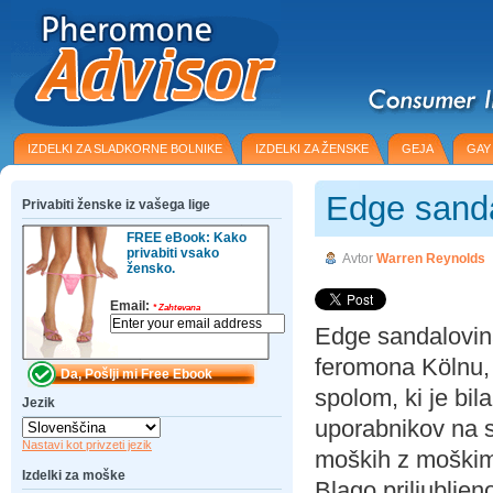
IZDELKI ZA SLADKORNE BOLNIKE
IZDELKI ZA ŽENSKE
GEJA
GAY
Edge sanda
Privabiti ženske iz vašega lige
FREE eBook: Kako
privabiti vsako
Avtor
Warren Reynolds
žensko.
Email:
*
Zahtevana
Edge sandalovina 
feromona Kölnu, 
spolom, ki je bila
Jezik
uporabnikov na 
Nastavi kot privzeti jezik
moških z moškim
Izdelki za moške
Blago priljubljen