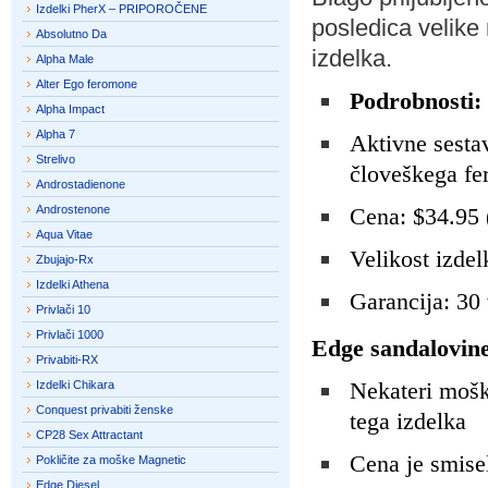
Izdelki PherX – PRIPOROČENE
posledica velike
Absolutno Da
izdelka.
Alpha Male
Alter Ego feromone
Podrobnosti:
Alpha Impact
Alpha 7
Aktivne sestav
Strelivo
človeškega fe
Androstadienone
Androstenone
Cena: $34.95 
Aqua Vitae
Velikost izdel
Zbujajo-Rx
Izdelki Athena
Garancija: 30
Privlači 10
Privlači 1000
Edge sandalovine
Privabiti-RX
Nekateri moški
Izdelki Chikara
Conquest privabiti ženske
tega izdelka
CP28 Sex Attractant
Cena je smise
Pokličite za moške Magnetic
Edge Diesel