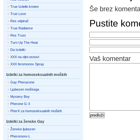
True Izdelki kreten
Še brez komenta
True Love
Pustite kom
Res odpirač
True Radiance
Res Trust
Turn Up The Heat
Da Izdelki
Vaš komentar
XXX na oljni osnovi
XXX feromonov Spray
Izdelki za homoseksualnih moških
Gay Pherazone
Ljubezen moškega
Mystery Boy
Pherone G-3
PherX za homoseksualnih moških
Izdelki za ženske Gay
Ženske ljubezen
Pheromore-L