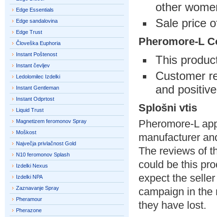
other wome
Edge Essentials
Sale price o
Edge sandalovina
Edge Trust
Pheromore-L
C
Človeška Euphoria
Instant Poštenost
This product
Instant čevljev
Customer re
Ledolomilec Izdelki
and positive
Instant Gentleman
Instant Odprtost
Splošni vtis
Liquid Trust
Pheromore-L appe
Magnetizem feromonov Spray
Moškost
manufacturer and 
Največja privlačnost Gold
The reviews of th
N10 feromonov Splash
could be this pr
Izdelki Nexus
expect the selle
Izdelki NPA
Zaznavanje Spray
campaign in the 
Pheramour
they have lost.
Pherazone