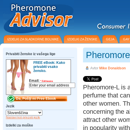
IZDELKI ZA SLADKORNE BOLNIKE
IZDELKI ZA ŽENSKE
GEJA
GAY
Pheromore
Privabiti ženske iz vašega lige
FREE eBook: Kako
privabiti vsako
Avtor
Mike Donaldson
žensko.
Email:
*
Zahtevana
Pheromore-L is 
perfume that ca
other women. Th
Jezik
concerning the ab
Nastavi kot privzeti jezik
attract other wo
Izdelki za moške
in popularity wit