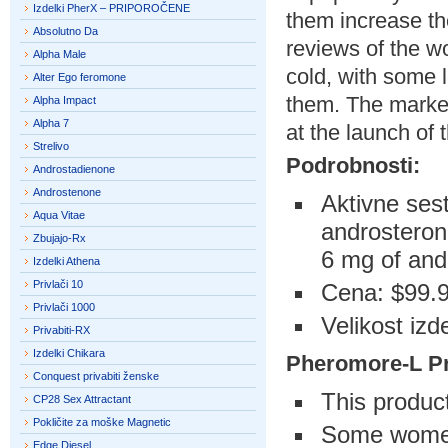
Izdelki PherX – PRIPOROČENE
them increase th
Absolutno Da
reviews of the w
Alpha Male
cold, with some l
Alter Ego feromone
them. The marke
Alpha Impact
Alpha 7
at the launch of 
Strelivo
Podrobnosti:
Androstadienone
Androstenone
Aktivne ses
Aqua Vitae
androsteron
Zbujajo-Rx
6 mg of an
Izdelki Athena
Privlači 10
Cena: $99.9
Privlači 1000
Velikost izd
Privabiti-RX
Izdelki Chikara
Pheromore-L
P
Conquest privabiti ženske
This produc
CP28 Sex Attractant
Pokličite za moške Magnetic
Some women 
Edge Diesel