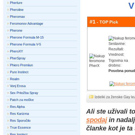
Pherlure
V
Pheroline
Pheromax
#1
- TOP Pick
Feromonov Advantage
Pherone
Pherone Formula M-15
Sestavine:
Pherone Formula V-5
Rezultati:
PheroXY
Vrednost:
PherSpray
Trgovina na
Phiero Premiiun
drobno:
Posebna ponud
Pure Instinct
Realm
Vonj Erosa
Sex Pritožba Spray
Izdelki za ženske Gay le
Patch za moške
Res Alpha
Ali ste uživali
Res Karizma
spodaj
in nadalj
Res Sporočilo
članke kot je ta
True Essence
Res Instinct