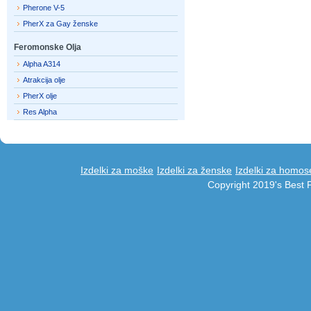
Pherone V-5
PherX za Gay ženske
Feromonske Olja
Alpha A314
Atrakcija olje
PherX olje
Res Alpha
Izdelki za moške
Izdelki za ženske
Izdelki za homos
Copyright 2019's Best