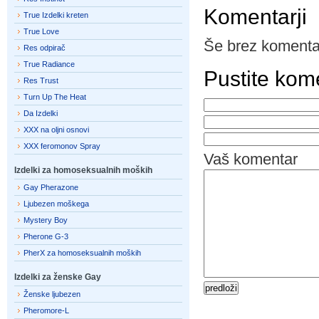
Komentarji
True Izdelki kreten
True Love
Še brez komenta
Res odpirač
True Radiance
Pustite kom
Res Trust
Turn Up The Heat
Da Izdelki
XXX na oljni osnovi
XXX feromonov Spray
Vaš komentar
Izdelki za homoseksualnih moških
Gay Pherazone
Ljubezen moškega
Mystery Boy
Pherone G-3
PherX za homoseksualnih moških
Izdelki za ženske Gay
Ženske ljubezen
Pheromore-L