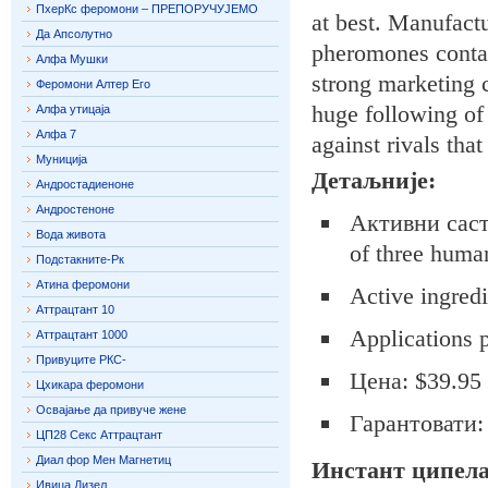
ПхерКс феромони – ПРЕПОРУЧУЈЕМО
at best. Manufactu
Да Апсолутно
pheromones contain
Алфа Мушки
strong marketing c
Феромони Алтер Его
huge following of
Алфа утицаја
Алфа 7
against rivals tha
Муниција
Детаљније:
Андростадиеноне
Андростеноне
Активни састо
Вода живота
of three huma
Подстакните-Рк
Атина феромони
Active ingredi
Аттрацтант 10
Applications p
Аттрацтант 1000
Привуците РКС-
Цена: $39.95
Цхикара феромони
Освајање да привуче жене
Гарантовати:
ЦП28 Секс Аттрацтант
Диал фор Мен Магнетиц
Инстант ципел
Ивица Дизел