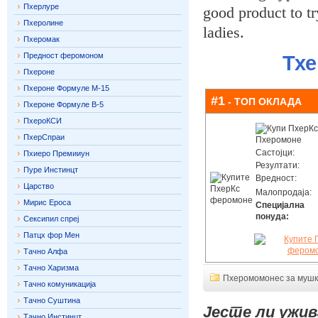
Пхерлуре
good product to tr
Пхеролине
ladies.
Пхеромак
Предност феромоном
Тхе
Пхероне
Пхероне Формуле М-15
#1
- ТОП ОКЛАДА
Пхероне Формуле В-5
ПхероКСИ
ПхерСпраи
Састојци:
Пхиеро Премииун
Резултати:
Пуре Инстинцт
Вредност:
Царство
Малопродаја:
Мирис Ероса
Специјална
понуда:
Сексипил спреј
Патцх фор Мен
Тачно Алфа
Тачно Харизма
Пхеромомонес за муш
Тачно комуникација
Тачно Суштина
Јесте ли ужи
Тачно Инстинцт