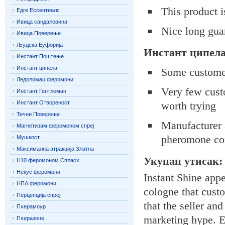
This product i
Едге Ессентиалс
Ивица сандаловина
Nice long gua
Ивица Поверење
Људска Еуфорија
Инстант ципел
Инстант Поштење
Инстант ципела
Some customers
Ледоломац феромони
Very few custo
Инстант Гентлеман
Инстант Отвореност
worth trying
Течни Поверење
Manufacturer a
Магнетизам феромоном спреј
pheromone con
Мушкост
Максимална атракција Златна
Укупан утисак:
Н10 феромоном Спласх
Некус феромони
Instant Shine app
НПА феромони
cologne that custo
Перцепција спреј
that the seller an
Пхерамоур
marketing hype. Ei
Пхеразоне