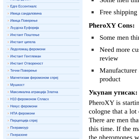
Едге Ессентиалс
Free shipping
Ивица сандаловина
Ивица Поверење
PheroXY Cons:
Људска Еуфорија
Инстант Поштење
Some men thin
Инстант ципела
Need more cust
Ледоломац феромони
Инстант Гентлеман
review
Инстант Отвореност
Manufacturer a
Течни Поверење
product
Магнетизам феромоном спреј
Мушкост
Укупан утисак:
Максимална атракција Златна
Н10 феромоном Спласх
PheroXY is starti
Некус феромони
cologne that a lot
НПА феромони
There are men that
Перцепција спреј
this time. If the 
Пхерамоур
Пхеразоне
the pheromones wit