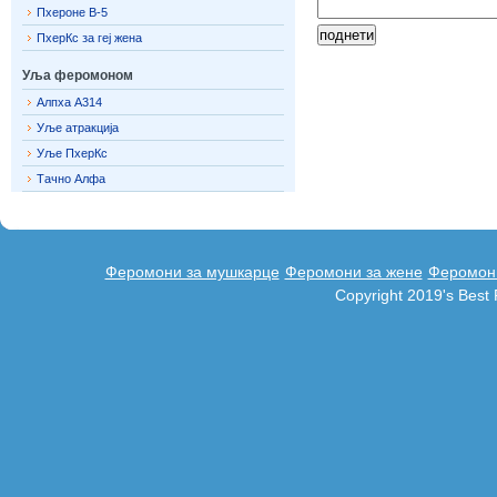
Пхероне В-5
ПхерКс за геј жена
Уља феромоном
Алпха А314
Уље атракција
Уље ПхерКс
Тачно Алфа
Феромони за мушкарце
Феромони за жене
Феромони
Copyright 2019's Bes