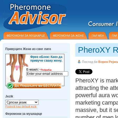
ФЕРОМОНИ ЗА МУШКАРЦЕ
ФЕРОМОНИ ЗА ЖЕНЕ
ГАИ МЕН
ГАИ
PheroXY R
Привуците Жене из свог лиге
Фрее еБоок: Како да
привуче сваку жену.
Постед би
Ворен Рејно
Е-маил:
*
Потребан
PheroXY is mark
attracting the at
powerful aura wo
Jezik
marketing campa
Podesiti kao default jezik
massive, but it 
Феромони за мушкарце
number of men lo