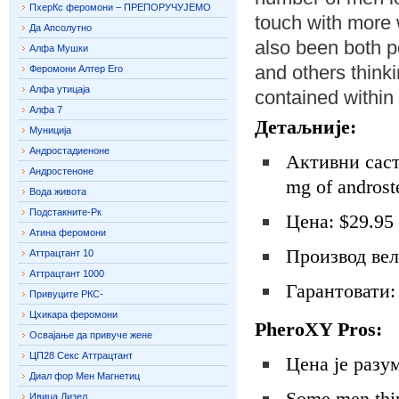
ПхерКс феромони – ПРЕПОРУЧУЈЕМО
touch with more
Да Апсолутно
also been both p
Алфа Мушки
and others thinki
Феромони Алтер Его
Алфа утицаја
contained within
Алфа 7
Детаљније:
Муниција
Андростадиеноне
Активни састо
Андростеноне
mg of andros
Вода живота
Подстакните-Рк
Цена: $29.95 
Атина феромони
Производ вели
Аттрацтант 10
Аттрацтант 1000
Гарантовати:
Привуците РКС-
Цхикара феромони
PheroXY Pros:
Освајање да привуче жене
ЦП28 Секс Аттрацтант
Цена је разум
Диал фор Мен Магнетиц
Some men thin
Ивица Дизел