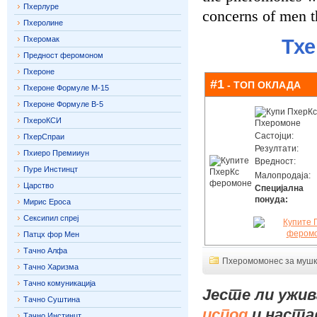
Пхерлуре
concerns of men t
Пхеролине
Пхеромак
Тхе
Предност феромоном
Пхероне
#1
- ТОП ОКЛАДА
Пхероне Формуле М-15
Пхероне Формуле В-5
ПхероКСИ
Састојци:
ПхерСпраи
Резултати:
Пхиеро Премииун
Вредност:
Пуре Инстинцт
Малопродаја:
Царство
Специјална
понуда:
Мирис Ероса
Сексипил спреј
Патцх фор Мен
Тачно Алфа
Пхеромомонес за муш
Тачно Харизма
Тачно комуникација
Јесте ли ужи
Тачно Суштина
испод
и настав
Тачно Инстинцт