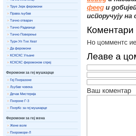
феед
и добије
Труе Јерк феромони
Права љубав
испоручују на 
Тачно отварач
Коментари
Тачно Радианце
Тачно Поверење
Но цомментс ие
Турн Уп Тхе Хеат
Да феромони
Леаве а ц
КСКСКС Уљане
КСКСКС феромоном спреј
Феромони за геј мушкарце
Геј Пхеразоне
Љубав човека
Ваш коментар
Дечак Мистерија
Пхероне Г-3
ПхерКс за геј мушкарце
Феромони за геј жена
Жене воле
Пхероморе-Л