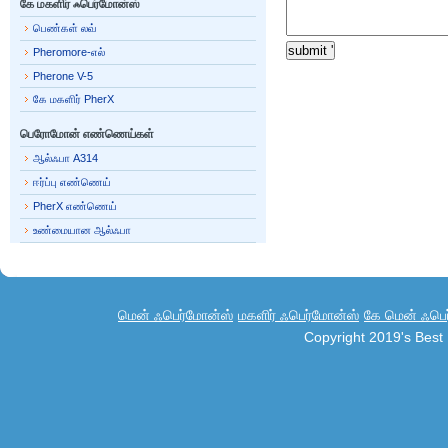
கே மகளிர் ஃபெர்மோன்ஸ்
பெண்கள் லவ்
Pheromore-எல்
Pherone V-5
கே மகளிர் PherX
பெரோமோன் எண்ணெய்கள்
ஆல்ஃபா A314
ஈர்ப்பு எண்ணெய்
PherX எண்ணெய்
உண்மையான ஆல்ஃபா
மென் ஃபெர்மோன்ஸ்
மகளிர் ஃபெர்மோன்ஸ்
கே மென் ஃபெர
Copyright 2019's Bes