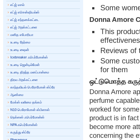
எட்ஜ் டீசல்
Some women 
எட்ஜ் எசென்ஷியல்ஸ்
Donna Amore C
எட்ஜ் சந்தனக்கட்டை
எட்ஜ் அறக்கட்டளை
This product
மனித எபோரியா
effectivene
உடனடி நேர்மை
Reviews of 
உடனடி ஷைன்
Icebreaker ஃபெர்மோன்ஸ்
Some custom
உடனடி ஜென்டில்மேன்
for them
உடனடி திறந்த மனப்பான்மை
ஒட்டுமொத்த கருத
திரவ அறக்கட்டளை
காந்தவியல் பெரோமோன் ஸ்ப்ரே
Donna Amore app
ஆண்மை
perfume capable 
மேக்ஸ் வலிமை தங்கம்
worked for some 
N10 பெரோமோன் ஸ்பிளாஸ்
product is in fa
நெக்ஸஸ் ஃபெர்மோன்ஸ்
NPA ஃபெர்மோன்ஸ்
become more attr
கருத்து ஸ்ப்ரே
concerning the e
Pheramour