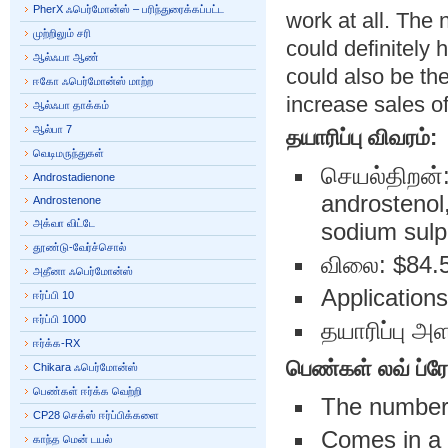
PherX ஃபெர்மோன்ஸ் – பரிந்துரைக்கப்பட்ட
work at all. The 
முற்றிலும் சரி
could definitely 
ஆல்ஃபா ஆண்
could also be th
ஈகோ ஃபெர்மோன்ஸ் மாற்ற
increase sales of
ஆல்ஃபா தாக்கம்
ஆல்பா 7
தயாரிப்பு விவரம்:
வெடிமருந்துகள்
செயல்திறன்:
Androstadienone
androstenol
Androstenone
அக்வா விட்டே
sodium sulp
தூண்டு-வேர்ச்சொல்
விலை: $84.
அதீனா ஃபெர்மோன்ஸ்
Applications
ஈர்ப்பி 10
ஈர்ப்பி 1000
தயாரிப்பு அள
ஈர்க்க-RX
பெண்கள் லவ்
ப்ர
Chikara ஃபெர்மோன்ஸ்
பெண்கள் ஈர்க்க வெற்றி
The number o
CP28 செக்ஸ் ஈர்ப்பிக்களை
Comes in a n
காந்த மென் டயல்