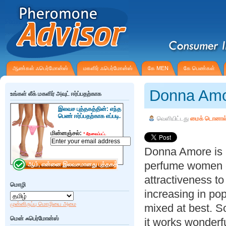
ஆண்கள் ஃபெர்மோன்ஸ்
மகளிர் ஃபெர்மோன்ஸ்
கே MEN
கே பெண்கள்
Donna Amo
உங்கள் லீக் மகளிர் அவுட் ஈர்ப்பதற்காக
இலவச புத்தகத்தின்: எந்த
பெண் ஈர்ப்பதற்காக எப்படி.
வெளியிட்டது
மைக் டொனால்
மின்னஞ்சல்:
*
தேவைப்பட்ட
Donna Amore is m
perfume women ca
attractiveness t
மொழி
increasing in pop
முன்னிருப்பு மொழியை அமை
mixed at best. S
மென் ஃபெர்மோன்ஸ்
it works wonderfu