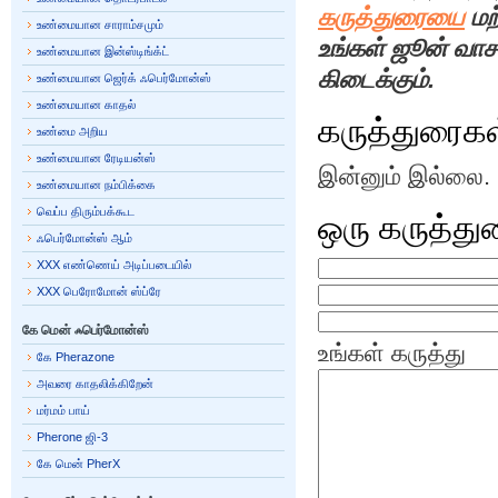
கருத்துரையை
மற
உண்மையான சாராம்சமும்
உங்கள் ஜூன் வாச
உண்மையான இன்ஸ்டிங்க்ட்
கிடைக்கும்.
உண்மையான ஜெர்க் ஃபெர்மோன்ஸ்
உண்மையான காதல்
கருத்துரைகள
உண்மை அறிய
உண்மையான ரேடியன்ஸ்
இன்னும் இல்லை.
உண்மையான நம்பிக்கை
வெப்ப திரும்பக்கூட
ஒரு கருத்த
ஃபெர்மோன்ஸ் ஆம்
XXX எண்ணெய் அடிப்படையில்
XXX பெரோமோன் ஸ்ப்ரே
கே மென் ஃபெர்மோன்ஸ்
உங்கள் கருத்து
கே Pherazone
அவரை காதலிக்கிறேன்
மர்மம் பாய்
Pherone ஜி-3
கே மென் PherX