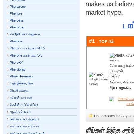
makes us believe
Pherazone
market hype.
Pherlure
Pheroline
டாப
Pheromax
பெரோமோன் அனுகூல
#1
- TOP பிக்
Pherone
Pherone ஃபார்முலா M-15
Pherone ஃபார்முலா V-5
PheroXY
சேர்வையுறுப்புக்
PherSpray
முடிவுகள்:
மதிப்பு:
Phiero Premiiun
சில்லறை விற்ப
ப்யூர் இன்ஸ்டிங்க்ட்
சிறப்பு சலுகை:
ஆட்சி எல்லை
ஈரோஸ் வாசனை
செக்ஸ் அப்பீல் ஸ்ப்ரே
ஆண்கள் பேட்ச்
Pheromones for Gay Le
உண்மையான ஆல்ஃபா
உண்மையான கரிஸ்மா
நீங்கள் இந்த சந
உண்மையான தொடர்பாடல்