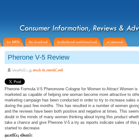
கே MEN
கே பெண்கள்
பெரோமோன் எண்ணெய்கள்
கட்டுரைகள்
Pherone V-5 Review
வெளியிட்டது
மைக் டொனால்ட்சன்
Pherone Formula V-5 Pheromone Cologne for Women to Attract Women is 
marketed as capable of helping one woman become more attractive to ot
marketing campaign has been conducted in order to try to increase sales of
during the past few months. This has resulted in a number of women giving 
and the reviews have been both positive and negative at times. This seems
doubt in the minds of many women thinking about trying this product wheth
take a chance and give Pherone V-5 a try as reports indicate sales of this
started to decrease.
தயாரிப்பு விவரம்: