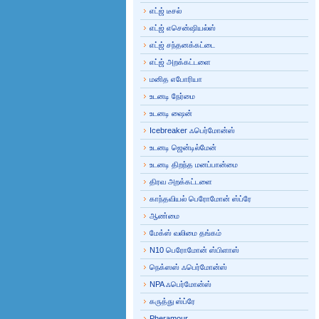
எட்ஜ் டீசல்
எட்ஜ் எசென்ஷியல்ஸ்
எட்ஜ் சந்தனக்கட்டை
எட்ஜ் அறக்கட்டளை
மனித எபோரியா
உடனடி நேர்மை
உடனடி ஷைன்
Icebreaker ஃபெர்மோன்ஸ்
உடனடி ஜென்டில்மேன்
உடனடி திறந்த மனப்பான்மை
திரவ அறக்கட்டளை
காந்தவியல் பெரோமோன் ஸ்ப்ரே
ஆண்மை
மேக்ஸ் வலிமை தங்கம்
N10 பெரோமோன் ஸ்பிளாஸ்
நெக்ஸஸ் ஃபெர்மோன்ஸ்
NPA ஃபெர்மோன்ஸ்
கருத்து ஸ்ப்ரே
Pheramour