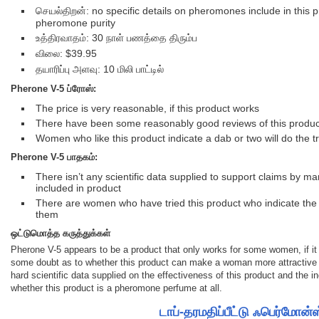
செயல்திறன்: no specific details on pheromones include in this 
pheromone purity
உத்திரவாதம்: 30 நாள் பணத்தை திரும்ப
விலை: $39.95
தயாரிப்பு அளவு: 10 மிலி பாட்டில்
Pherone V-5
ப்ரோஸ்:
The price is very reasonable, if this product works
There have been some reasonably good reviews of this produc
Women who like this product indicate a dab or two will do the tr
Pherone V-5
பாதகம்:
There isn’t any scientific data supplied to support claims by 
included in product
There are women who have tried this product who indicate the 
them
ஒட்டுமொத்த கருத்துக்கள்
Pherone V-5 appears to be a product that only works for some women, if it wor
some doubt as to whether this product can make a woman more attractive t
hard scientific data supplied on the effectiveness of this product and th
whether this product is a pheromone perfume at all.
டாப்-தரமதிப்பீட்டு ஃபெர்மோன்