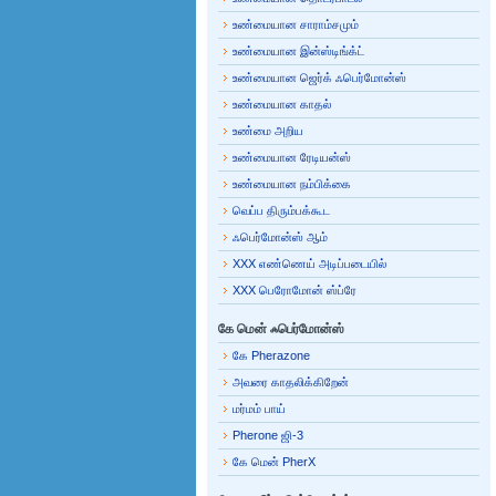
உண்மையான சாராம்சமும்
உண்மையான இன்ஸ்டிங்க்ட்
உண்மையான ஜெர்க் ஃபெர்மோன்ஸ்
உண்மையான காதல்
உண்மை அறிய
உண்மையான ரேடியன்ஸ்
உண்மையான நம்பிக்கை
வெப்ப திரும்பக்கூட
ஃபெர்மோன்ஸ் ஆம்
XXX எண்ணெய் அடிப்படையில்
XXX பெரோமோன் ஸ்ப்ரே
கே மென் ஃபெர்மோன்ஸ்
கே Pherazone
அவரை காதலிக்கிறேன்
மர்மம் பாய்
Pherone ஜி-3
கே மென் PherX