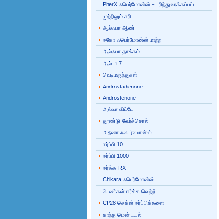
PherX ஃபெர்மோன்ஸ் – பரிந்துரைக்கப்பட்ட
முற்றிலும் சரி
ஆல்ஃபா ஆண்
ஈகோ ஃபெர்மோன்ஸ் மாற்ற
ஆல்ஃபா தாக்கம்
ஆல்பா 7
வெடிமருந்துகள்
Androstadienone
Androstenone
அக்வா விட்டே
தூண்டு-வேர்ச்சொல்
அதீனா ஃபெர்மோன்ஸ்
ஈர்ப்பி 10
ஈர்ப்பி 1000
ஈர்க்க-RX
Chikara ஃபெர்மோன்ஸ்
பெண்கள் ஈர்க்க வெற்றி
CP28 செக்ஸ் ஈர்ப்பிக்களை
காந்த மென் டயல்