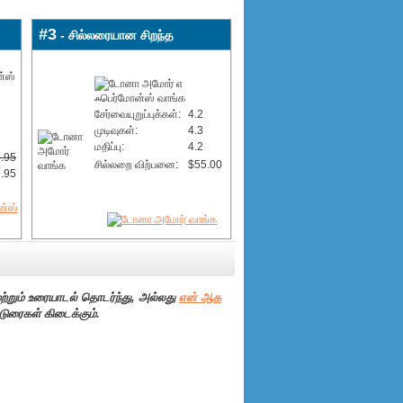
#3
- சில்லரையான சிறந்த
சேர்வையுறுப்புக்கள்:
4.2
முடிவுகள்:
4.3
மதிப்பு:
4.2
.95
சில்லறை விற்பனை:
$55.00
.95
ற்றும் உரையாடல் தொடர்ந்து, அல்லது
என் ஆக
டுரைகள் கிடைக்கும்.