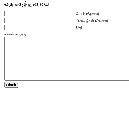
ஒரு கருத்துரையை
பெயர்
(தேவை)
மின்னஞ்சல்
(தேவை)
URI
உங்கள் கருத்து