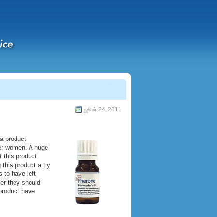
ஜூன் 24, 2011
a product
her women. A huge
 this product
this product a try
 to have left
er they should
 product have