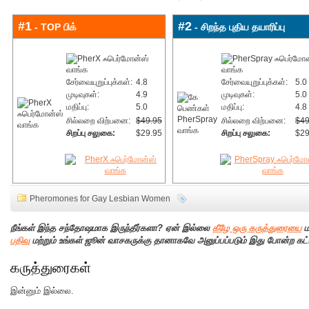
#1
#2
- TOP பிக்
- சிறந்த புதிய தயாரிப்பு
சேர்வையுறுப்புக்கள்:
4.8
சேர்வையுறுப்புக்கள்:
5.0
முடிவுகள்:
4.9
முடிவுகள்:
5.0
மதிப்பு:
5.0
மதிப்பு:
4.8
சில்லறை விற்பனை:
$49.95
சில்லறை விற்பனை:
$49
சிறப்பு சலுகை:
$29.95
சிறப்பு சலுகை:
$29
Pheromones for Gay Lesbian Women
நீங்கள் இந்த சந்தோஷமாக இருந்தீர்களா? ஏன் இல்லை
கீழே ஒரு கருத்துரையை
ம
பதிவு
மற்றும் உங்கள் ஜூன் வாசகருக்கு தானாகவே அனுப்பப்படும் இது போன்ற கட்
கருத்துரைகள்
இன்னும் இல்லை.