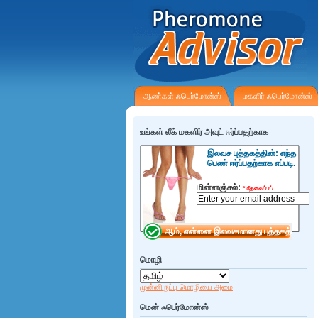
ஆண்கள் ஃபெர்மோன்ஸ்
மகளிர் ஃபெர்மோன்ஸ்
உங்கள் லீக் மகளிர் அவுட் ஈர்ப்பதற்காக
இலவச புத்தகத்தின்: எந்த
பெண் ஈர்ப்பதற்காக எப்படி.
மின்னஞ்சல்:
*
தேவைப்பட்ட
மொழி
முன்னிருப்பு மொழியை அமை
மென் ஃபெர்மோன்ஸ்