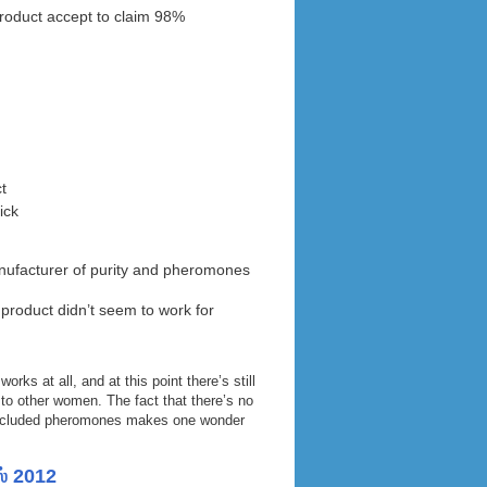
product accept to claim 98%
t
ick
manufacturer of purity and pheromones
product didn’t seem to work for
ks at all, and at this point there’s still
o other women. The fact that there’s no
e included pheromones makes one wonder
ஸ் 2012