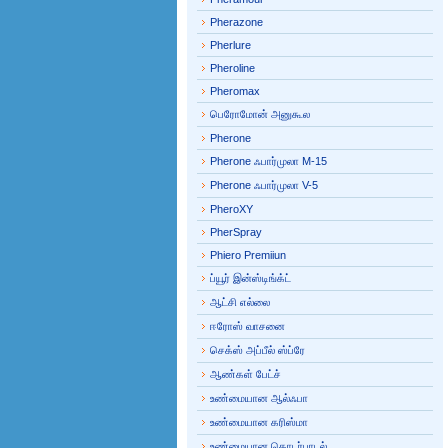
Pherazone
Pherlure
Pheroline
Pheromax
பெரோமோன் அனுகூல
Pherone
Pherone ஃபார்முலா M-15
Pherone ஃபார்முலா V-5
PheroXY
PherSpray
Phiero Premiiun
ப்யூர் இன்ஸ்டிங்க்ட்
ஆட்சி எல்லை
ஈரோஸ் வாசனை
செக்ஸ் அப்பீல் ஸ்ப்ரே
ஆண்கள் பேட்ச்
உண்மையான ஆல்ஃபா
உண்மையான கரிஸ்மா
உண்மையான தொடர்பாடல்