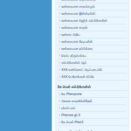
உண்மையான சாராம்சமும்
உண்மையான இன்ஸ்டிங்க்ட்
உண்மையான ஜெர்க் ஃபெர்மோன்ஸ்
உண்மையான காதல்
உண்மை அறிய
உண்மையான ரேடியன்ஸ்
உண்மையான நம்பிக்கை
வெப்ப திரும்பக்கூட
ஃபெர்மோன்ஸ் ஆம்
XXX எண்ணெய் அடிப்படையில்
XXX பெரோமோன் ஸ்ப்ரே
கே மென் ஃபெர்மோன்ஸ்
கே Pherazone
அவரை காதலிக்கிறேன்
மர்மம் பாய்
Pherone ஜி-3
கே மென் PherX