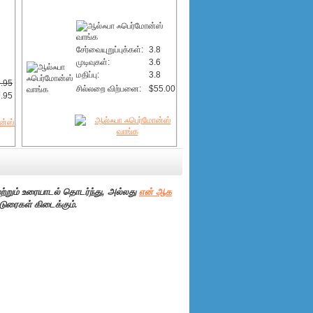
சேர்வையுறுப்புக்கள்:
3.8
முடிவுகள்:
3.6
மதிப்பு:
3.8
.95
சில்லறை விற்பனை:
$55.00
.95
ற்றும் உரையாடல் தொடர்ந்து, அல்லது
என் ஆக
டுரைகள் கிடைக்கும்.