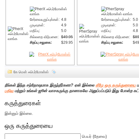
சேர்வையுறுப்புக்கள்:
4.8
சேர்வையுறுப்புக்கள்:
5.0
முடிவுகள்:
4.9
முடிவுகள்:
5.0
மதிப்பு:
5.0
மதிப்பு:
4.8
சில்லறை விற்பனை:
$49.95
சில்லறை விற்பனை:
$89
சிறப்பு சலுகை:
$29.95
சிறப்பு சலுகை:
$49
கே மென் ஃபெர்மோன்ஸ்
நீங்கள் இந்த சந்தோஷமாக இருந்தீர்களா? ஏன் இல்லை
கீழே ஒரு கருத்துரையை
ம
பதிவு
மற்றும் உங்கள் ஜூன் வாசகருக்கு தானாகவே அனுப்பப்படும் இது போன்ற கட்
கருத்துரைகள்
இன்னும் இல்லை.
ஒரு கருத்துரையை
பெயர்
(தேவை)