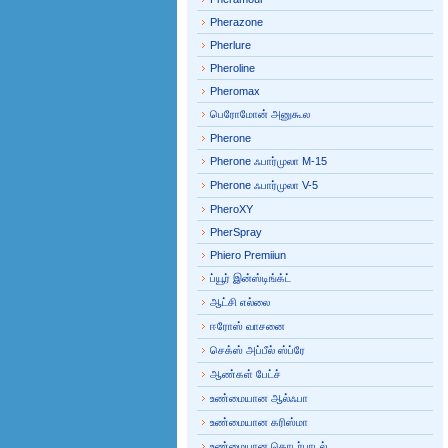
Pherazone
Pherlure
Pheroline
Pheromax
பெரோமோன் அனுகூல
Pherone
Pherone ஃபார்முலா M-15
Pherone ஃபார்முலா V-5
PheroXY
PherSpray
Phiero Premiiun
ப்யூர் இன்ஸ்டிங்க்ட்
ஆட்சி எல்லை
ஈரோஸ் வாசனை
செக்ஸ் அப்பீல் ஸ்ப்ரே
ஆண்கள் பேட்ச்
உண்மையான ஆல்ஃபா
உண்மையான கரிஸ்மா
உண்மையான தொடர்பாடல்