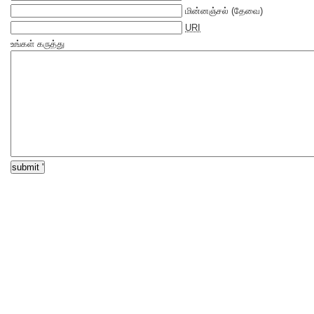
மின்னஞ்சல்
(தேவை)
URI
உங்கள் கருத்து