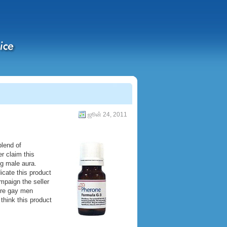
ஜூன் 24, 2011
blend of
r claim this
g male aura.
icate this product
ampaign the seller
ore gay men
think this product