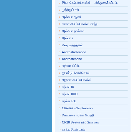
PherX ஃபெர்மோன்ஸ் – பரிந்துரைக்கப்பட்ட
முற்றிலும் சரி
ஆல்ஃபா ஆண்
ஈகோ ஃபெர்மோன்ஸ் மாற்ற
ஆல்ஃபா தாக்கம்
ஆல்பா 7
வெடிமருந்துகள்
Androstadienone
Androstenone
அக்வா விட்டே
தூண்டு-வேர்ச்சொல்
அதீனா ஃபெர்மோன்ஸ்
ஈர்ப்பி 10
ஈர்ப்பி 1000
ஈர்க்க-RX
Chikara ஃபெர்மோன்ஸ்
பெண்கள் ஈர்க்க வெற்றி
CP28 செக்ஸ் ஈர்ப்பிக்களை
காந்த மென் டயல்