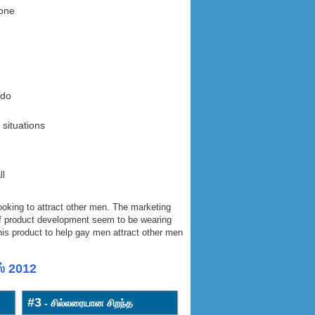
none
 do
situations
ll
ooking to attract other men. The marketing
 of product development seem to be wearing
this product to help gay men attract other men
ஸ் 2012
#3
- சில்லரையான சிறந்த