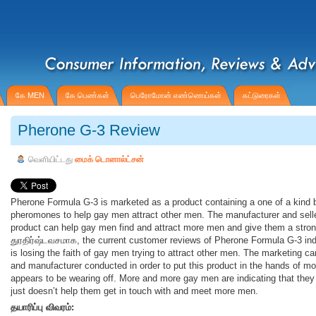
கே MEN
கே பெண்கள்
பெரோமோன் எண்ணெய்கள்
கட்டுரைகள்
Pherone G-3 Review
வெளியிட்டது
மைக் டொனால்ட்சன்
Pherone Formula G-3 is marketed as a product containing a one of a kind 
pheromones to help gay men attract other men. The manufacturer and selle
product can help gay men find and attract more men and give them a stron
துரதிர்ஷ்டவசமாக, the current customer reviews of Pherone Formula G-3 ind
is losing the faith of gay men trying to attract other men. The marketing c
and manufacturer conducted in order to put this product in the hands of m
appears to be wearing off. More and more gay men are indicating that they 
just doesn’t help them get in touch with and meet more men.
தயாரிப்பு விவரம்: