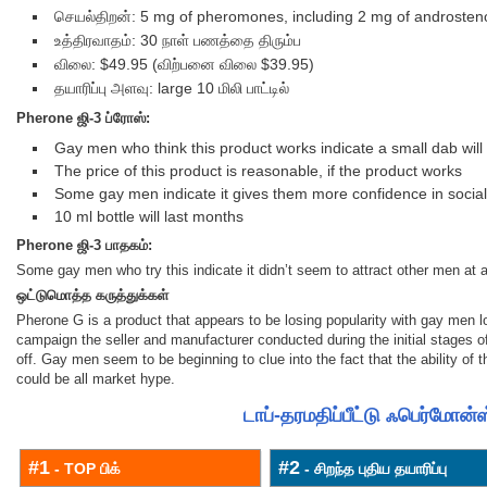
செயல்திறன்: 5 mg of pheromones, including 2 mg of androste
உத்திரவாதம்: 30 நாள் பணத்தை திரும்ப
விலை: $49.95 (விற்பனை விலை $39.95)
தயாரிப்பு அளவு: large 10 மிலி பாட்டில்
Pherone ஜி-3
ப்ரோஸ்:
Gay men who think this product works indicate a small dab will
The price of this product is reasonable, if the product works
Some gay men indicate it gives them more confidence in social 
10 ml bottle will last months
Pherone ஜி-3
பாதகம்:
Some gay men who try this indicate it didn’t seem to attract other men at a
ஒட்டுமொத்த கருத்துக்கள்
Pherone G is a product that appears to be losing popularity with gay men l
campaign the seller and manufacturer conducted during the initial stages
off. Gay men seem to be beginning to clue into the fact that the ability of 
could be all market hype.
டாப்-தரமதிப்பீட்டு ஃபெர்மோன்
#1
#2
- TOP பிக்
- சிறந்த புதிய தயாரிப்பு