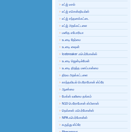
எட்ஜ் டீசல்
எட்ஜ் எசென்ஷியல்ஸ்
எட்ஜ் சந்தனக்கட்டை
எட்ஜ் அறக்கட்டளை
மனித எபோரியா
உடனடி நேர்மை
உடனடி ஷைன்
Icebreaker ஃபெர்மோன்ஸ்
உடனடி ஜென்டில்மேன்
உடனடி திறந்த மனப்பான்மை
திரவ அறக்கட்டளை
காந்தவியல் பெரோமோன் ஸ்ப்ரே
ஆண்மை
மேக்ஸ் வலிமை தங்கம்
N10 பெரோமோன் ஸ்பிளாஸ்
நெக்ஸஸ் ஃபெர்மோன்ஸ்
NPA ஃபெர்மோன்ஸ்
கருத்து ஸ்ப்ரே
Pheramour