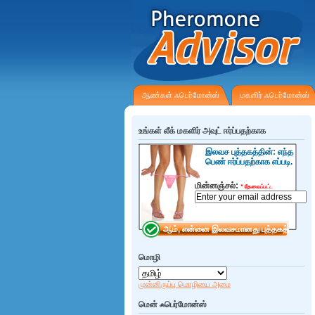
ஆண்கள் ஃபெர்மோன்ஸ்
மகளிர் ஃபெர்மோன்ஸ்
உங்கள் லீக் மகளிர் அவுட் ஈர்ப்பதற்காக
இலவச புத்தகத்தின்: எந்த
பெண் ஈர்ப்பதற்காக எப்படி.
மின்னஞ்சல்:
*
தேவைப்பட்ட
மொழி
முன்னிருப்பு மொழியை அமை
மென் ஃபெர்மோன்ஸ்