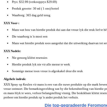
Prys: $32.99 (verkoopprys $29.69)
Produk grootte: 30 ml ( 1 ons) bottel
Waarborg: 365 dag geld terug
XXX Voor-:
Mans wat hou van hierdie produk dui aan dat vroue lyk die reuk lief te hê
Die waarborg is 'n mooi een
Mans wat hierdie produk soos aangedui dat die uitwerking daarvan tot se
XXX Nadele:
Nie genoeg kliënt resensies
Hierdie produk lyk nie vir alle mense te werk
Sommige mense toon vroue is afgeskakel deur die reuk
Algehele indruk:
XXX Spray op Keulen vir mans is een van die nuwe produkte op die mark beweer
vroue ontmoet. Die bemarkingsveldtog wat by die bekendstelling van hierdie pr
en mans blyk te wees, verloor belangstelling vinnig. Die beskikbare kliënt resen
probeer om hierdie produk op 'n ander produk het verhuis.
Die top-gegradeerde Feromone