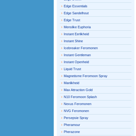
Edge Essentials
Edge Sandelhout
Edge Trust
Menslike Euphoria
Instant Eerlikheid
Instant Shine
Icebreaker Feromonen
Instant Gentleman
Instant Openheid
Liquid Trust
Magnetisme Feromoon Spray
Manlikheid
Max Attraction Gold
N10 Feromoon Splash
Nexus Feromonen
NVG Feromonen
Persepsie Spray
Pheramour
Pherazone