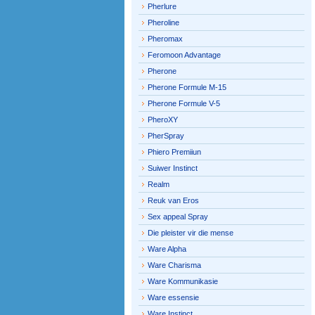
Pherlure
Pheroline
Pheromax
Feromoon Advantage
Pherone
Pherone Formule M-15
Pherone Formule V-5
PheroXY
PherSpray
Phiero Premiiun
Suiwer Instinct
Realm
Reuk van Eros
Sex appeal Spray
Die pleister vir die mense
Ware Alpha
Ware Charisma
Ware Kommunikasie
Ware essensie
Ware Instinct