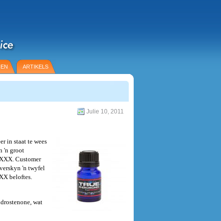
IEN
ARTIKELS
Julie 10, 2011
 in staat te wees
 'n groot
r XXX. Customer
 verskyn 'n twyfel
XX beloftes.
ndrostenone, wat