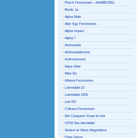
PherX Feromonen – AANBEVEEL
Beslis Ja
Alpha Male
Alter Ego Feromonen
Alpha Impact
Alpha 7
Ammunisie
Androstadienone
Androstenone
Aqua Vitae
Wek-Rx
Athena Feromonen
Lokmiddel 10
Lokmiddel 1000
Lok-RX
Chikara Feromonen
Die Conquest Vroue te trek
CP28 Sex lokmiddel
Skakel vir Mans Magnetiese
Edge Diesel