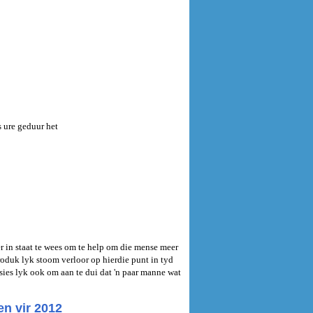
s ure geduur het
 in staat te wees om te help om die mense meer
oduk lyk stoom verloor op hierdie punt in tyd
sies lyk ook om aan te dui dat 'n paar manne wat
n vir 2012