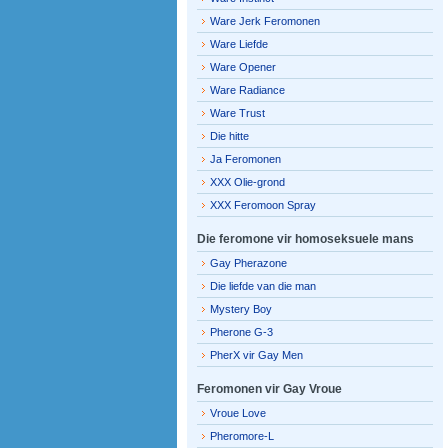
Ware Jerk Feromonen
Ware Liefde
Ware Opener
Ware Radiance
Ware Trust
Die hitte
Ja Feromonen
XXX Olie-grond
XXX Feromoon Spray
Die feromone vir homoseksuele mans
Gay Pherazone
Die liefde van die man
Mystery Boy
Pherone G-3
PherX vir Gay Men
Feromonen vir Gay Vroue
Vroue Love
Pheromore-L