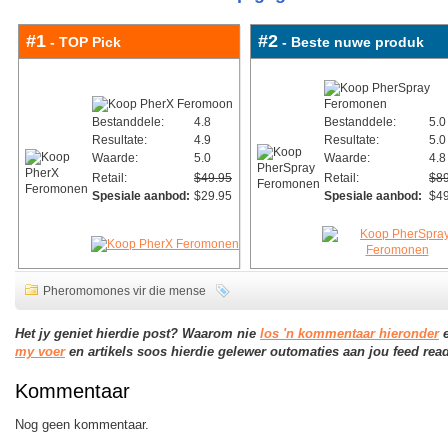
#1
#2
- TOP Pick
- Beste nuwe produk
Bestanddele:
4.8
Bestanddele:
5.0
Resultate:
4.9
Resultate:
5.0
Waarde:
5.0
Waarde:
4.8
Retail:
$49.95
Retail:
$89
Spesiale aanbod:
$29.95
Spesiale aanbod:
$49
Pheromomones vir die mense
Het jy geniet hierdie post? Waarom nie
los 'n kommentaar hieronder
e
my voer
en artikels soos hierdie gelewer outomaties aan jou feed read
Kommentaar
Nog geen kommentaar.