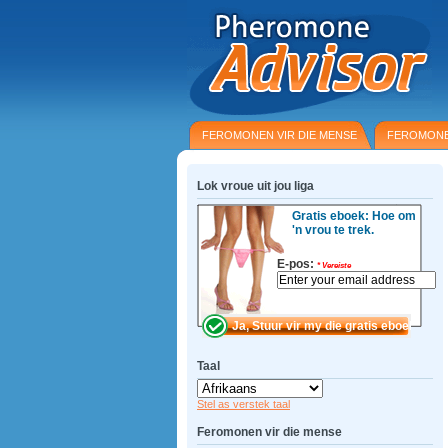
FEROMONEN VIR DIE MENSE
FEROMONE
Lok vroue uit jou liga
Gratis eboek: Hoe om
'n vrou te trek.
E-pos:
*
Vereiste
Taal
Stel as verstek taal
Feromonen vir die mense