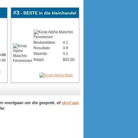
#3
- BESTE in die kleinhandel
Bestanddele:
4.1
Resultate:
3.9
Waarde:
4.1
.95
Retail:
$55.00
.95
n voortgaan om die gesprek, of
skryf aan
er.