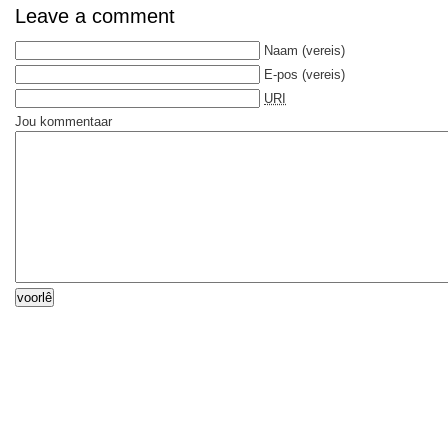
Leave a comment
Naam
(vereis)
E-pos
(vereis)
URI
Jou kommentaar