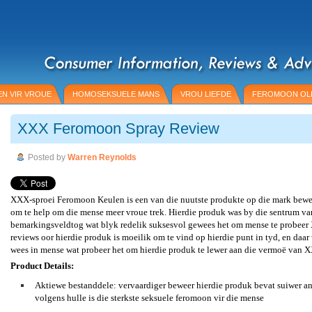
N VIR VROUE
HOMOSEKSUELE MANS
VROU LIEFDE
FEROMOON OL
XXX Feromoon Spray Review
Posted by
Warren Reynolds
XXX-sproei Feromoon Keulen is een van die nuutste produkte op die mark beweer
om te help om die mense meer vroue trek. Hierdie produk was by die sentrum van
bemarkingsveldtog wat blyk redelik suksesvol gewees het om mense te probee
reviews oor hierdie produk is moeilik om te vind op hierdie punt in tyd, en daar
wees in mense wat probeer het om hierdie produk te lewer aan die vermoë van X
Product Details:
Aktiewe bestanddele: vervaardiger beweer hierdie produk bevat suiwer a
volgens hulle is die sterkste seksuele feromoon vir die mense