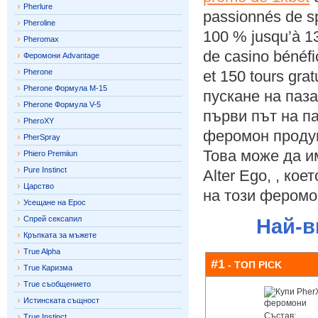
Pherlure
passionnés de sp
Pheroline
100 %
jusqu’à
1
Pheromax
de casino bénéfi
Феромони Advantage
Pherone
et
150
tours gra
Pherone Формула M-15
пускане на паза
Pherone Формула V-5
първи път на п
PheroXY
феромон продук
PherSpray
Това може да и
Phiero Premiiun
Pure Instinct
Alter Ego, , ко
Царство
на този феромо
Усещане на Ерос
Спрей сексапил
Най-в
Кръпката за мъжете
True Alpha
#1
- ТОП PICK
True Каризма
True съобщението
Истинската същност
Състав:
True Instinct