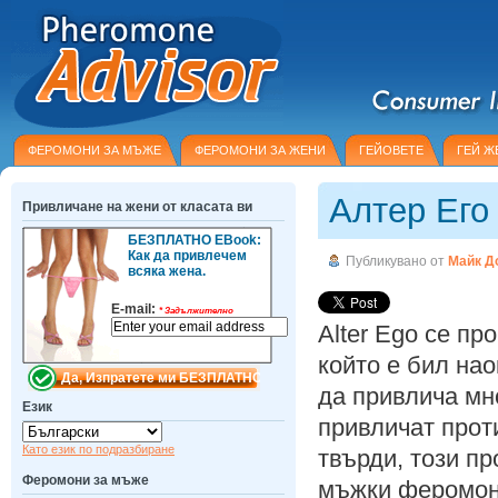
ФЕРОМОНИ ЗА МЪЖЕ
ФЕРОМОНИ ЗА ЖЕНИ
ГЕЙОВЕТЕ
ГЕЙ Ж
Алтер Его
Привличане на жени от класата ви
БЕЗПЛАТНО EBook:
Как да привлечем
Публикувано от
Майк Д
всяка жена.
E-mail:
*
Задължително
Alter Ego се пр
който е бил нао
да привлича мно
Език
привличат прот
Като език по подразбиране
твърди, този п
Феромони за мъже
мъжки феромони