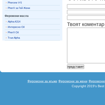
Pherone V-5
PherX за Гей Жени
Феромони масла
Alpha A314
Твоят коментар
Интересно Oil
PherX Oil
True Alpha
Феромони за мъже
Феромони за жени
Феромони 
Copyright 2019's Bes