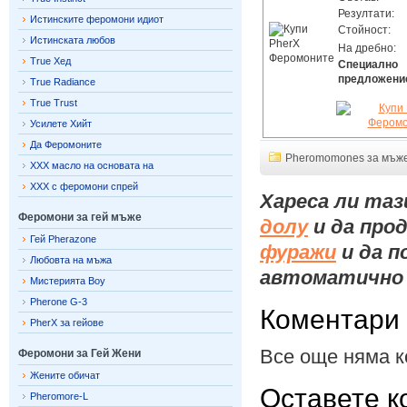
Резултати:
Истинските феромони идиот
Стойност:
Истинската любов
На дребно:
True Хед
Специално
предложени
True Radiance
True Trust
Усилете Хийт
Да Феромоните
Pheromomones за мъж
XXX масло на основата на
XXX с феромони спрей
Хареса ли таз
Феромони за гей мъже
долу
и да про
Гей Pherazone
фуражи
и да п
Любовта на мъжа
автоматично 
Мистерията Boy
Pherone G-3
Коментари
PherX за гейове
Все още няма к
Феромони за Гей Жени
Жените обичат
Оставете к
Pheromore-L