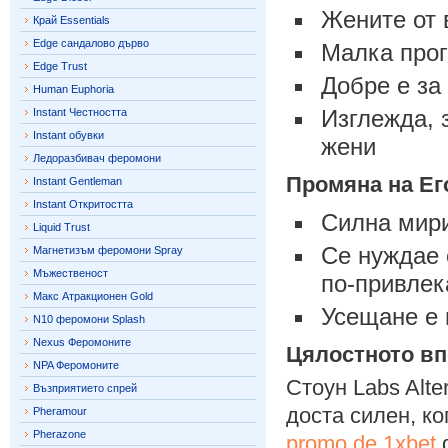
Жените от 
Край Essentials
Edge сандалово дърво
Малка прог
Edge Trust
Добре е за
Human Euphoria
Изглежда, 
Instant Честността
Instant обувки
жени
Ледоразбивач феромони
Промяна на Ег
Instant Gentleman
Instant Откритостта
Силна мири
Liquid Trust
Се нуждае 
Магнетизъм феромони Spray
Мъжественост
по-привлек
Макс Атракционен Gold
Усещане е 
N10 феромони Splash
Nexus Феромоните
Цялостното вп
NPA Феромоните
Стоун Labs Alte
Възприятието спрей
доста силен, ко
Pheramour
Pherazone
promo de 1xbet