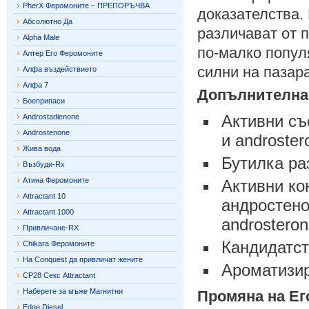
PherX Феромоните – ПРЕПОРЪЧВА
доказателства. 
Абсолютно Да
различават от 
Alpha Male
по-малко попул
Алтер Его Феромоните
силни на пазара
Алфа въздействието
Алфа 7
Допълнителна
Боеприпаси
Активни съ
Androstadienone
Androstenone
и androster
Жива вода
Бутилка ра
Възбуди-Rx
Атина Феромоните
Активни ко
Attractant 10
андростенон
Attractant 1000
androstero
Привличане-RX
Кандидатст
Chikara Феромоните
На Conquest да привличат жените
Ароматизир
CP28 Секс Attractant
Наберете за мъже Магнитни
Промяна на Ег
Edge Diesel