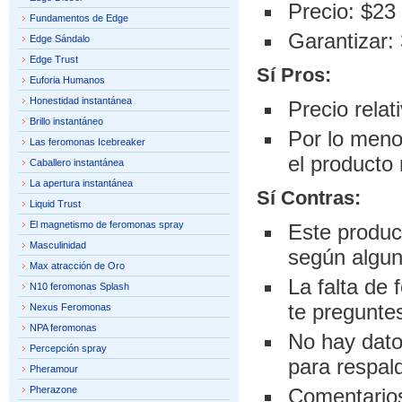
Precio: $23
Fundamentos de Edge
Garantizar:
Edge Sándalo
Edge Trust
Sí Pros:
Euforia Humanos
Honestidad instantánea
Precio rela
Brillo instantáneo
Por lo meno
Las feromonas Icebreaker
el producto
Caballero instantánea
La apertura instantánea
Sí Contras:
Liquid Trust
El magnetismo de feromonas spray
Este produc
Masculinidad
según algun
Max atracción de Oro
La falta de
N10 feromonas Splash
te pregunte
Nexus Feromonas
NPA feromonas
No hay dato
Percepción spray
para respal
Pheramour
Pherazone
Comentarios