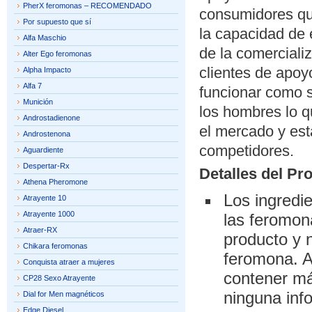
PherX feromonas – RECOMENDADO
consumidores que
Por supuesto que sí
la capacidad de 
Alfa Maschio
de la comerciali
Alter Ego feromonas
clientes de apoy
Alpha Impacto
Alfa 7
funcionar como s
Munición
los hombres lo q
Androstadienone
el mercado y est
Androstenona
competidores.
Aguardiente
Despertar-Rx
Detalles del Pr
Athena Pheromone
Los ingredi
Atrayente 10
Atrayente 1000
las feromona
Atraer-RX
producto y 
Chikara feromonas
feromona. A
Conquista atraer a mujeres
contener má
CP28 Sexo Atrayente
ninguna inf
Dial for Men magnéticos
Edge Diesel