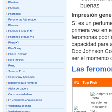
Pherlure
buenas
Pheroline
Impresión gene
Pheromax
Feromonas Advantage
Sí es un perfum
Pherone
primera vez en e
Pherone Fórmula M-15
feromonas podría
Pherone Fórmula V-5
PheroXY
capacidad para a
PherSpray
Doc Johnson Com
Phiero Premiiun
ser el momento d
Pure Instinct
Reino
Las feromo
Scent of Eros
Sexo spray Apelación
#1
- Top Pick
El parche para hombres
Alpha verdadera
Carisma verdadero
La verdadera comunicación
Ingredientes:
Verdadera esencia
Resultados:
Valor:
Verdadero instinto