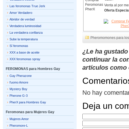
Venta al por me
Las feromonas True Jerk
Oferta Especia
Amor Verdadero
Abridor de verdad
Verdadera luminosidad
La verdadera confianza
Pheromomones para los
Sube la temperatura
Sí feromonas
¿Le ha gustado
XXX a base de aceite
continuar la co
XXX feromonas spray
artículos como 
FEROMONAS para Hombres Gay
Gay Pherazone
Comentario
l'uomo Amore
Mystery Boy
No hay comentar
Pherone G-3
PherX para Hombres Gay
Deja un com
Feromonas para Mujeres Gay
Mujeres Amor
Pheromore-L