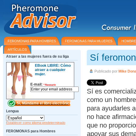
FEROMONAS PARA HOMBRES
FEROMONAS PARA MUJERES
HOMBRE
ARTÍCULOS
Sí feromon
Atraer a las mujeres fuera de su liga
EBook LIBRE: Cómo
atraer a cualquier
Publicado por
Mike Don
mujer.
E-mail:
*
Necesario
Sí es comercial
como un hombre 
para ayudarles a 
Lengua
no hace afirmaci
Establecer como idioma predeterminado
que no proporcio
FEROMONAS para Hombres
apoyar sus dema