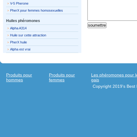
V-5 Pherone
PherX pour femmes homosexuelles
Huiles phéromones
Alpha A314
Huile sur cette attraction
PherX huile
Alpha est vrai
Produits pour
Produits pour
Les phéromones pour 
hommes
femmes
gais
Copyright 2019's Bes