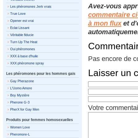
Avez-vous appr
Les phéromones Jerk vrais
commentaire ci
True Love
Opener est vrai
à mon flux
et d'
Eclat Lissant
automatiquement
Véritable fiducie
Turn Up The Heat
Commentai
Oui phéromones
XXX à base d'huile
Pas encore de c
XXX phéromone spray
Laisser un 
Les phéromones pour les hommes gais
Gay Pherazone
L'Uomo Amore
Boy Mystère
Pherone G-3
Votre commentai
PherX for Gay Men
Produits pour femmes homosexuelles
Women Love
Pheromore-L