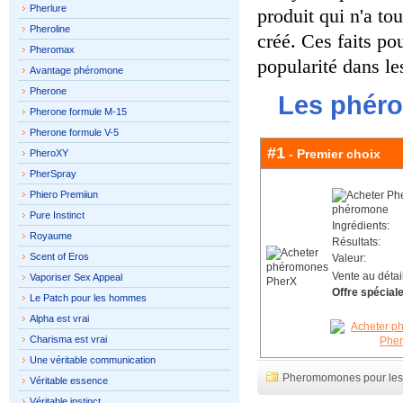
Pherlure
produit qui n'a to
Pheroline
créé. Ces faits po
Pheromax
popularité dans le
Avantage phéromone
Pherone
Les phéro
Pherone formule M-15
Pherone formule V-5
#1
- Premier choix
PheroXY
PherSpray
Phiero Premiiun
Pure Instinct
Ingrédients:
Royaume
Résultats:
Scent of Eros
Valeur:
Vente au détail
Vaporiser Sex Appeal
Offre spéciale
Le Patch pour les hommes
Alpha est vrai
Charisma est vrai
Une véritable communication
Pheromomones pour le
Véritable essence
Véritable instinct