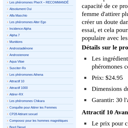
Les phéromones PherX – RECOMMANDÉ
capacité de ce pr
Absolument Oui
femme d'attirer p
Alfa Maschio
créer un doute da
Les phéromones Alter Ego
essai, et cela pour
Incidence Alpha
Alpha 7
populaire avec le
Munitions
Détails sur le pro
Androstadiénone
Androstenone
Les ingrédient
Aqua Vitae
phéromones ce
Susciter-Rx
Les phéromones Athena
Prix: $24.95
Attractif 10
Dimensions du
Attractif 1000
Attirer-RX
Garantir: 30 l
Les phéromones Chikara
Conquête pour Attirer les Femmes
Attractif 10 Avan
CP28 Attirant sexuel
Composez pour les hommes magnétiques
Le prix pour c
Bord Diesel