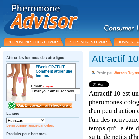
PHÉROMONES POUR HOMMES
PHÉROMONES FEMMES
HOMMES GA
Attractif 1
Attirer les femmes de votre ligue
EBook GRATUIT:
Comment attirer une
Posté par
Warren Reyno
femme.
Email:
*
Requis
Attractif 10 est 
phéromones cologn
d'un peu d'action 
Langue
l'un des nouveaux 
Defini comme langue par défaut
temps qu'il a été 
Produits pour hommes
suite de petits d'