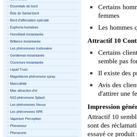
Certains homm
Essentials de bord
Bois de Santal bord
femmes
Bord d'affectation spéciale
Les hommes qu
Euphoria humaines
Honnêteté instantanée
Attractif 10 Cont
Brillance instantanée
Les phéromones Icebreaker
Certains clien
Gentleman instantanée
semble pas fo
Ouverture instantanée
Liquid Trust
Il existe des 
Magnétisme phéromone spray
Avis des clien
Masculinité
Max attraction d'or
d'attirer une
N10 phéromone Splash
Les phéromones Nexus
Impression génér
Les phéromones NPA
Attractif 10 sembl
Vaporiser Perception
sont des réclamati
Pheramour
essayé ce produit 
Pherazone