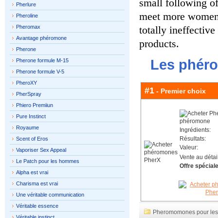
small following of
Pherlure
meet more women. 
Pheroline
Pheromax
totally ineffecti
Avantage phéromone
products.
Pherone
Les phéro
Pherone formule M-15
Pherone formule V-5
PheroXY
#1
- Premier choix
PherSpray
Phiero Premiiun
Pure Instinct
Royaume
Ingrédients:
Résultats:
Scent of Eros
Valeur:
Vaporiser Sex Appeal
Vente au détail
Le Patch pour les hommes
Offre spéciale
Alpha est vrai
Charisma est vrai
Une véritable communication
Véritable essence
Pheromomones pour le
Véritable instinct