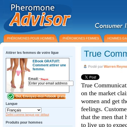
PHÉROMONES POUR HOMMES
PHÉROMONES FEMMES
HOMMES GA
True Comm
Attirer les femmes de votre ligue
EBook GRATUIT:
Comment attirer une
Posté par
Warren Reyno
femme.
Email:
*
Requis
True Communication
on the market cla
women and get the
Langue
feelings. Custome
Defini comme langue par défaut
that the men that 
Produits pour hommes
to live up to expe