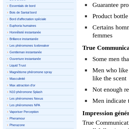
Guarantee pro
Essentials de bord
Bois de Santal bord
Product bottle
Bord d'affectation spéciale
Certains homme
Euphoria humaines
Honnêteté instantanée
femmes
Brillance instantanée
Les phéromones Icebreaker
True Communica
Gentleman instantanée
Some men that 
Ouverture instantanée
Liquid Trust
Men who like 
Magnétisme phéromone spray
like the scent
Masculinité
Max attraction d'or
Not enough re
N10 phéromone Splash
Les phéromones Nexus
Men indicate t
Les phéromones NPA
Impression génér
Vaporiser Perception
Pheramour
True Communicatio
Pherazone