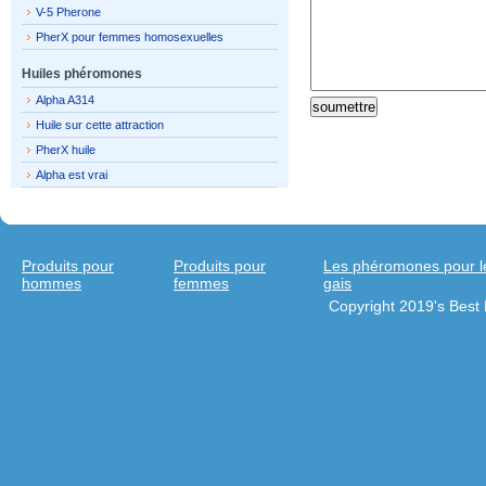
V-5 Pherone
PherX pour femmes homosexuelles
Huiles phéromones
Alpha A314
Huile sur cette attraction
PherX huile
Alpha est vrai
Produits pour
Produits pour
Les phéromones pour 
hommes
femmes
gais
Copyright 2019's Bes