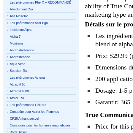
Les phéromones PherX – RECOMMANDÉ
ability of True C
Absolument Oui
marketing hype and
Alfa Maschio
Détails sur le pro
Les phéromones Alter Ego
Incidence Alpha
Les ingrédient
Alpha 7
blend of alph
Munitions
Androstadiénone
Prix: $29.99 (
Androstenone
Aqua Vitae
Dimensions du
Susciter-Rx
200 applicatio
Les phéromones Athena
Attractif 10
Dosage: 1-5 pu
Attractif 1000
Attirer-RX
Garantir: 365 
Les phéromones Chikara
Conquête pour Attirer les Femmes
True Communicat
CP28 Attirant sexuel
Price for this
Composez pour les hommes magnétiques
Bord Diesel