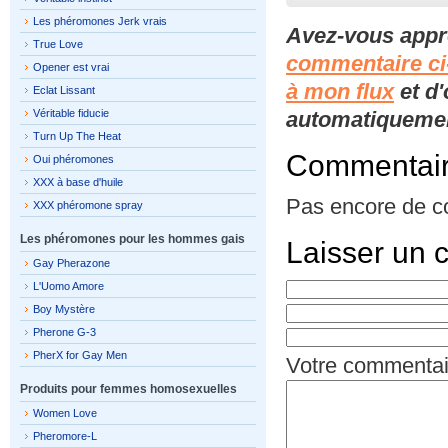
Les phéromones Jerk vrais
Avez-vous appr
True Love
commentaire ci
Opener est vrai
à mon flux
et d'
Eclat Lissant
Véritable fiducie
automatiquement
Turn Up The Heat
Commentai
Oui phéromones
XXX à base d'huile
Pas encore de c
XXX phéromone spray
Les phéromones pour les hommes gais
Laisser un 
Gay Pherazone
L'Uomo Amore
Boy Mystère
Pherone G-3
PherX for Gay Men
Votre commentai
Produits pour femmes homosexuelles
Women Love
Pheromore-L