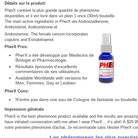
Détails sur le produit:
PherX contient la plus grande quantité de phéromone
disponibles et il est livré dans un plein 1 once (30ml) bouteille.
The main active ingredients in PherX are Androstadienone,
Androsténol, Androsténone et
Androsterone. The female version incorporates
copulins and Estratetraenol.
PherX Pros:
PherX a été développé par Médecins de
Biologie et Pharmacologie.
Résultats éprouvés d'excellents
commentaires de ses utilisateurs.
Available Worldwide with versions for
Men, Femmes, Gay et Lesbien.
PherX Cons:
N'entre pas dans une eau de Cologne de fantaisie ou bouteille
Impression générale
PherX is the best pheromone product available and the results are amazi
have initiated conversation with me when I wear PherX… it’s alot! À $29.95 i
votre première phéromone d'achat, Je recommande sans hésiter PherX com
Les phéromones les plus populai