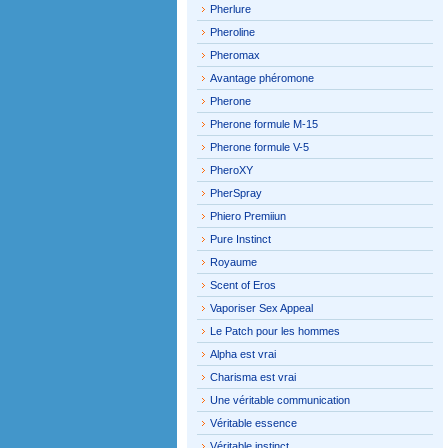
Pherlure
Pheroline
Pheromax
Avantage phéromone
Pherone
Pherone formule M-15
Pherone formule V-5
PheroXY
PherSpray
Phiero Premiiun
Pure Instinct
Royaume
Scent of Eros
Vaporiser Sex Appeal
Le Patch pour les hommes
Alpha est vrai
Charisma est vrai
Une véritable communication
Véritable essence
Véritable instinct