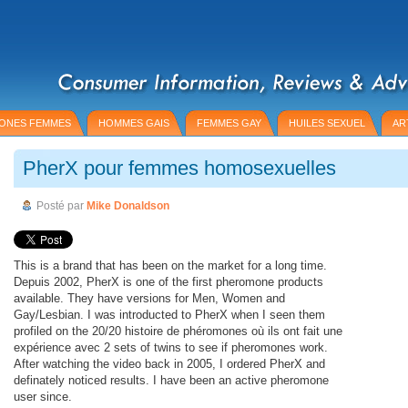
ONES FEMMES
HOMMES GAIS
FEMMES GAY
HUILES SEXUEL
AR
PherX pour femmes homosexuelles
Posté par
Mike Donaldson
This is a brand that has been on the market for a long time.
Depuis 2002, PherX is one of the first pheromone products
available. They have versions for Men, Women and
Gay/Lesbian. I was introducted to PherX when I seen them
profiled on the 20/20 histoire de phéromones où ils ont fait une
expérience avec 2 sets of twins to see if pheromones work.
After watching the video back in 2005, I ordered PherX and
definately noticed results. I have been an active pheromone
user since.