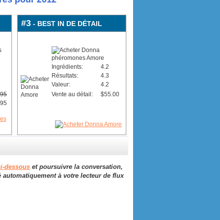
#3
- BEST IN DE DÉTAIL
Ingrédients:
4.2
Résultats:
4.3
Valeur:
4.2
.95
Vente au détail:
$55.00
.95
ci-dessous
et poursuivre la conversation,
é automatiquement à votre lecteur de flux