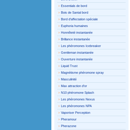
Essentials de bord
Bois de Santal bord
Bord d'affectation spéciale
Euphoria humaines
Honnêteté instantanée
Brillance instantanée
Les phéromones Icebreaker
Gentleman instantanée
Ouverture instantanée
Liquid Trust
Magnétisme phéromone spray
Masculinité
Max attraction d'or
N10 phéromone Splash
Les phéromones Nexus
Les phéromones NPA
Vaporiser Perception
Pheramour
Pherazone