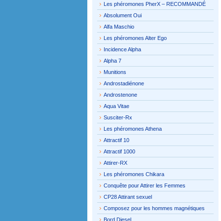
Les phéromones PherX – RECOMMANDÉ
Absolument Oui
Alfa Maschio
Les phéromones Alter Ego
Incidence Alpha
Alpha 7
Munitions
Androstadiénone
Androstenone
Aqua Vitae
Susciter-Rx
Les phéromones Athena
Attractif 10
Attractif 1000
Attirer-RX
Les phéromones Chikara
Conquête pour Attirer les Femmes
CP28 Attirant sexuel
Composez pour les hommes magnétiques
Bord Diesel