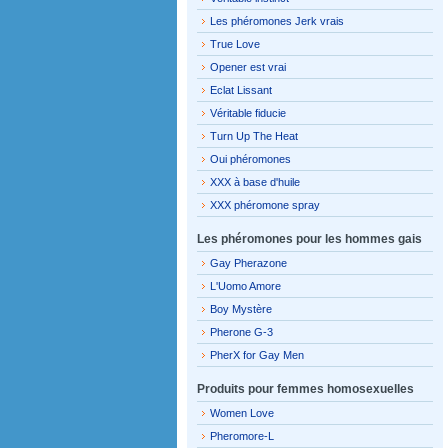
Les phéromones Jerk vrais
True Love
Opener est vrai
Eclat Lissant
Véritable fiducie
Turn Up The Heat
Oui phéromones
XXX à base d'huile
XXX phéromone spray
Les phéromones pour les hommes gais
Gay Pherazone
L'Uomo Amore
Boy Mystère
Pherone G-3
PherX for Gay Men
Produits pour femmes homosexuelles
Women Love
Pheromore-L