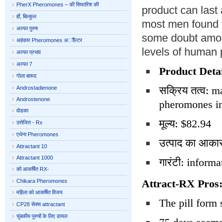
PherX Pheromones – की सिफारिश की
product can last
हाँ, बिल्कुल
most men found th
अल्फा पुरुष
some doubt among
अहंकार Pheromones अॉॉल्टर
levels of human 
अल्फा प्रभाव
अल्फा 7
Product Detai
गोला बारूद
सक्रिय तत्व: m
Androstadienone
Androstenone
pheromones in
वोडका
मूल्य: $82.94
उत्तेजित - Rx
एथेना Pheromones
उत्पाद का आका
Attractant 10
Attractant 1000
गारंटी: inform
को आकर्षित RX-
Attract-RX Pros
Chikara Pheromones
महिला को आकर्षित विजय
The pill form 
CP28 सेक्स attractant
चुंबकीय पुरुषों के लिए डायल