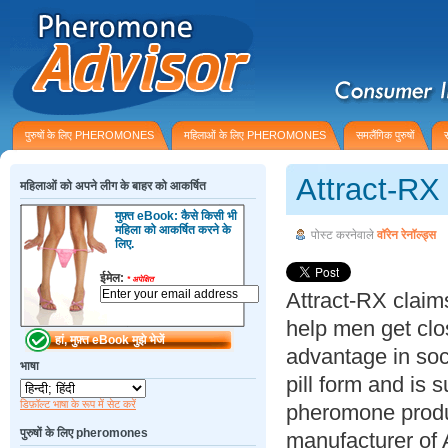
पुरुषों के लिए PHEROMONES
महिलाओं के लिए PHEROMONES
समलैंगिक पुरुषों
Attract-RX
महिलाओं को अपने लीग के बाहर को आकर्षित
मुफ़्त eBook: कैसे किसी भी
महिला को आकर्षित करने के
पोस्ट करनेवाले
वॉरेन रेनॉल्ड्स
लिए.
ईमेल:
*
अपेक्षित
Attract-RX claim
help men get cl
advantage in soc
भाषा
pill form and is 
डिफ़ॉल्ट भाषा के रूप में सेट करें
pheromone produc
पुरुषों के लिए pheromones
manufacturer of A