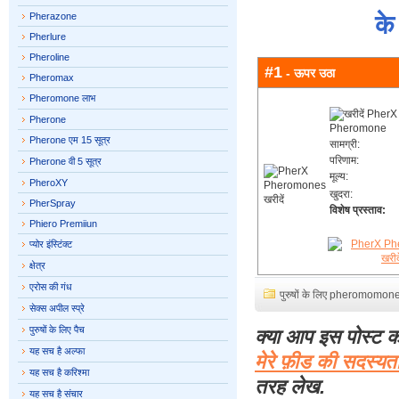
Pherazone
के
Pherlure
Pheroline
#1
- ऊपर उठा
Pheromax
Pheromone लाभ
Pherone
Pherone एम 15 सूत्र
सामग्री:
परिणाम:
Pherone वी 5 सूत्र
मूल्य:
PheroXY
खुदरा:
PherSpray
विशेष प्रस्ताव:
Phiero Premiiun
प्योर इंस्टिंक्ट
क्षेत्र
एरोस की गंध
पुरुषों के लिए pheromomon
सेक्स अपील स्प्रे
पुरुषों के लिए पैच
क्या आप इस पोस्ट क
यह सच है अल्फा
मेरे फ़ीड की सदस्यत
यह सच है करिश्मा
तरह लेख.
यह सच है संचार