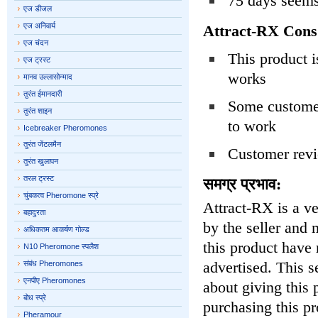
75 days seems 
एज डीजल
एज अनिवार्य
Attract-RX Cons
एज चंदन
This product i
एज ट्रस्ट
works
मानव उल्लासोन्माद
तुरंत ईमानदारी
Some customers
तुरंत शाइन
to work
Icebreaker Pheromones
तुरंत जेंटलमैन
Customer revi
तुरंत खुलापन
तरल ट्रस्ट
समग्र प्रभाव:
चुंबकत्व Pheromone स्प्रे
Attract-RX is a v
बहादुरता
by the seller and 
अधिकतम आकर्षण गोल्ड
this product have 
N10 Pheromone स्पलैश
advertised. This 
संबंध Pheromones
एनपीए Pheromones
about giving this 
बोध स्प्रे
purchasing this pr
Pheramour