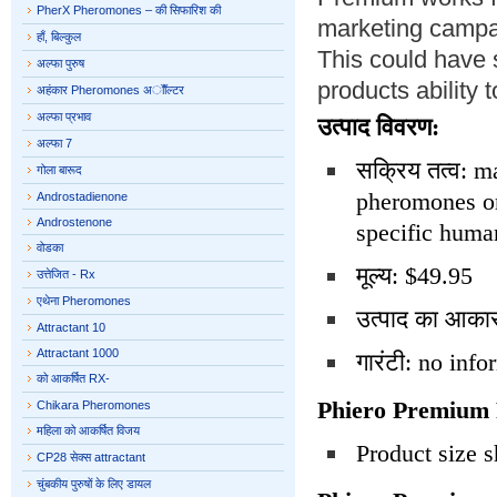
PherX Pheromones – की सिफारिश की
marketing campai
हाँ, बिल्कुल
This could have 
अल्फा पुरुष
products ability
अहंकार Pheromones अॉॉल्टर
अल्फा प्रभाव
उत्पाद विवरण:
अल्फा 7
सक्रिय तत्व: m
गोला बारूद
pheromones or 
Androstadienone
Androstenone
specific huma
वोडका
मूल्य: $49.95
उत्तेजित - Rx
एथेना Pheromones
उत्पाद का आका
Attractant 10
Attractant 1000
गारंटी: no inf
को आकर्षित RX-
Phiero Premium 
Chikara Pheromones
महिला को आकर्षित विजय
Product size s
CP28 सेक्स attractant
चुंबकीय पुरुषों के लिए डायल