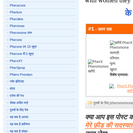
with women they 
Pherazone
के
Pherlure
Pheroline
Pheromax
#1
- ऊपर उठा
Pheromone लाभ
Pherone
Pherone एम 15 सूत्र
सामग्री:
Pherone वी 5 सूत्र
परिणाम:
PheroXY
मूल्य:
PherSpray
खुदरा:
Phiero Premiiun
विशेष प्रस्ताव:
प्योर इंस्टिंक्ट
क्षेत्र
एरोस की गंध
सेक्स अपील स्प्रे
पुरुषों के लिए pheromomon
पुरुषों के लिए पैच
क्या आप इस पोस्ट क
यह सच है अल्फा
मेरे फ़ीड की सदस्यत
यह सच है करिश्मा
यह सच है संचार