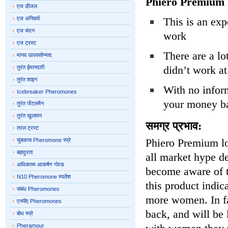
Phiero Premium 
एज डीजल
एज अनिवार्य
This is an exp
एज चंदन
work
एज ट्रस्ट
There are a lo
मानव उल्लासोन्माद
didn’t work at
तुरंत ईमानदारी
तुरंत शाइन
With no inform
Icebreaker Pheromones
your money ba
तुरंत जेंटलमैन
तुरंत खुलापन
समग्र प्रभाव:
तरल ट्रस्ट
Phiero Premium lo
चुंबकत्व Pheromone स्प्रे
बहादुरता
all market hype de
अधिकतम आकर्षण गोल्ड
become aware of t
N10 Pheromone स्पलैश
this product indic
संबंध Pheromones
more women. In fa
एनपीए Pheromones
back, and will be 
बोध स्प्रे
Pheramour