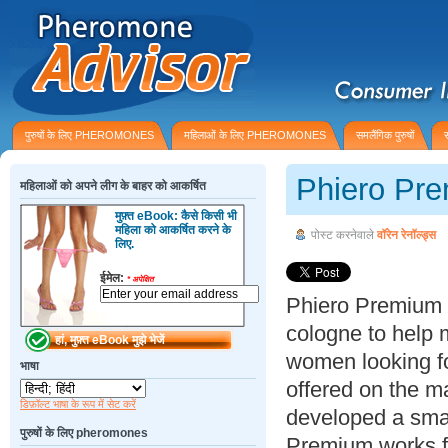
पुरुषों के लिए PHEROMONES
महिलाओं के लिए PHEROMONES
समलैंगिक पुरुषों
Phiero Pr
महिलाओं को अपने लीग के बाहर को आकर्षित
मुफ़्त eBook: कैसे किसी भी
महिला को आकर्षित करने के
पोस्ट करनेवाले
वॉरेन रेनॉल्ड्स
लिए.
ईमेल:
*
अपेक्षित
Phiero Premium 
cologne to help
women looking f
भाषा
offered on the m
डिफ़ॉल्ट भाषा के रूप में सेट करें
developed a smal
पुरुषों के लिए pheromones
Premium works fo