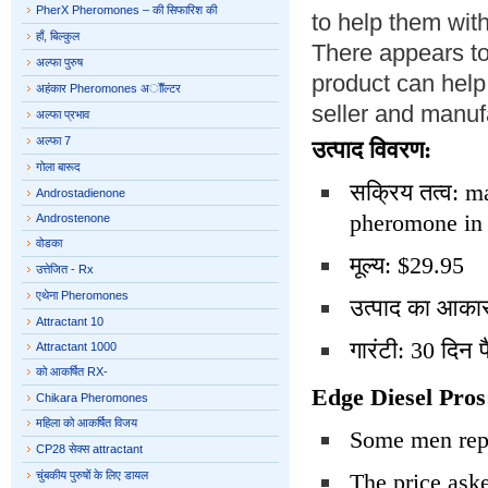
PherX Pheromones – की सिफारिश की
to help them wit
हाँ, बिल्कुल
There appears to
अल्फा पुरुष
product can help
अहंकार Pheromones अॉॉल्टर
seller and manufa
अल्फा प्रभाव
अल्फा 7
उत्पाद विवरण:
गोला बारूद
सक्रिय तत्व: m
Androstadienone
pheromone in e
Androstenone
वोडका
मूल्य: $29.95
उत्तेजित - Rx
एथेना Pheromones
उत्पाद का आका
Attractant 10
गारंटी: 30 दिन 
Attractant 1000
को आकर्षित RX-
Edge Diesel Pros
Chikara Pheromones
महिला को आकर्षित विजय
Some men repo
CP28 सेक्स attractant
चुंबकीय पुरुषों के लिए डायल
The price aske