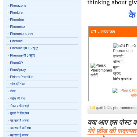
thinking about giv
Pherazone
के
Pherlure
Pheroline
Pheromax
#1
- ऊपर उठा
Pheromone लाभ
Pherone
Pherone एम 15 सूत्र
Pherone वी 5 सूत्र
सामग्री:
परिणाम:
PheroXY
मूल्य:
PherSpray
खुदरा:
Phiero Premiiun
विशेष प्रस्ताव:
प्योर इंस्टिंक्ट
क्षेत्र
एरोस की गंध
सेक्स अपील स्प्रे
पुरुषों के लिए pheromomon
पुरुषों के लिए पैच
यह सच है अल्फा
क्या आप इस पोस्ट क
यह सच है करिश्मा
मेरे फ़ीड की सदस्यत
यह सच है संचार