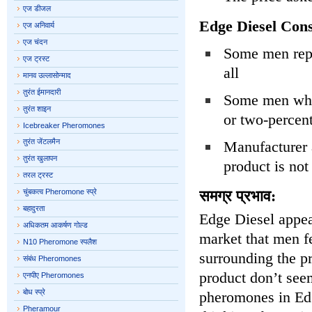
एज डीजल
Edge Diesel Cons
एज अनिवार्य
एज चंदन
Some men repo
एज ट्रस्ट
all
मानव उल्लासोन्माद
तुरंत ईमानदारी
Some men who 
तुरंत शाइन
or two-percen
Icebreaker Pheromones
तुरंत जेंटलमैन
Manufacturer a
तुरंत खुलापन
product is not
तरल ट्रस्ट
चुंबकत्व Pheromone स्प्रे
समग्र प्रभाव:
बहादुरता
Edge Diesel appear
अधिकतम आकर्षण गोल्ड
market that men fe
N10 Pheromone स्पलैश
surrounding the pr
संबंध Pheromones
product don’t seem
एनपीए Pheromones
बोध स्प्रे
pheromones in Edg
Pheramour