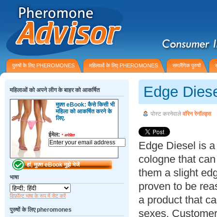
पुरुषों के लिए PHEROMONES
महिलाओं के लिए PHEROMONES
समलैंगिक पुरुषों
Edge Dies
महिलाओं को अपने लीग के बाहर को आकर्षित
मुफ़्त eBook: कैसे किसी भी
महिला को आकर्षित करने के
पोस्ट करनेवाले
वॉरेन रेनॉल्ड्स
लिए.
ईमेल:
*
अपेक्षित
Edge Diesel is a
cologne that ca
them a slight edg
भाषा
proven to be rea
डिफ़ॉल्ट भाषा के रूप में सेट करें
a product that c
पुरुषों के लिए pheromones
sexes. Customer 