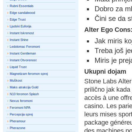
Rubni Essentials
Dobro za ml
Edge sandalwood
Čini se da s
Edge Trust
Ljudski Euforija
Alter Ego Cons
Instant Iskrenost
Jak miris ko
Instant Shine
Ledolomac Feromoni
Treba još je
Instant Gentleman
Miris je pr
Instant Otvorenost
Liquid Trust
Ukupni dojam
Magnetizam feromon sprej
Stone Labs Alter
Muškost
Maks atrakcija Gold
prilično jak kada 
N10 feromon Splash
accès à une offr
Nexus feromoni
casino
.
Les parie
Feromoni NPA
leurs mises spor
Percepcija sprej
package généreu
Pheramour
Pherazone
des machines po