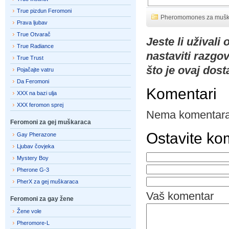
True pizdun Feromoni
Pheromomones za mušk
Prava ljubav
True Otvarač
Jeste li uživali
True Radiance
nastaviti razgov
True Trust
što je ovaj dost
Pojačajte vatru
Da Feromoni
Komentari
XXX na bazi ulja
XXX feromon sprej
Nema komentara
Feromoni za gej muškaraca
Ostavite ko
Gay Pherazone
Ljubav čovjeka
Mystery Boy
Pherone G-3
PherX za gej muškaraca
Vaš komentar
Feromoni za gay žene
Žene vole
Pheromore-L