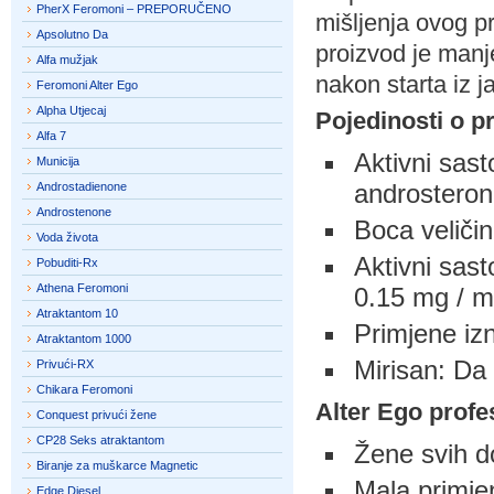
PherX Feromoni – PREPORUČENO
mišljenja ovog p
Apsolutno Da
proizvod je manj
Alfa mužjak
nakon starta iz ja
Feromoni Alter Ego
Alpha Utjecaj
Pojedinosti o p
Alfa 7
Aktivni sast
Municija
androstero
Androstadienone
Androstenone
Boca veličin
Voda života
Aktivni sast
Pobuditi-Rx
Athena Feromoni
0.15 mg / m
Atraktantom 10
Primjene izn
Atraktantom 1000
Mirisan: Da
Privući-RX
Chikara Feromoni
Alter Ego profe
Conquest privući žene
CP28 Seks atraktantom
Žene svih d
Biranje za muškarce Magnetic
Mala primjen
Edge Diesel