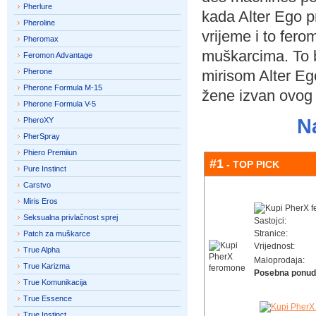
Pherlure
kada Alter Ego pr
Pheroline
vrijeme i to fero
Pheromax
muškarcima. To b
Feromon Advantage
Pherone
mirisom Alter Eg
Pherone Formula M-15
žene izvan ovog
Pherone Formula V-5
N
PheroXY
PherSpray
Phiero Premiiun
#1
- TOP PICK
Pure Instinct
Carstvo
Miris Eros
Seksualna privlačnost sprej
Sastojci:
Stranice:
Patch za muškarce
Vrijednost:
True Alpha
Maloprodaja:
True Karizma
Posebna ponud
True Komunikacija
True Essence
True Instinct