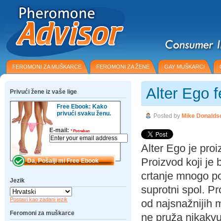
FEROMONI ZA MUŠKARCE
FEROMONI ZA ŽENE
GAY MUŠKARCI
Alter Ego 
Privući žene iz vaše lige
Free Ebook: Kako
privući svaku ženu.
Posted by
Mike Donalds
E-mail:
*
Potreban
Alter Ego je pro
Proizvod koji je 
crtanje mnogo poz
Jezik
suprotni spol. Pr
Postavi kao zadani jezik
od najsnažnijih 
Feromoni za muškarce
ne pruža nikakvu