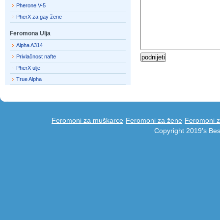
Pherone V-5
PherX za gay žene
Feromona Ulja
Alpha A314
Privlačnost nafte
PherX ulje
True Alpha
Feromoni za muškarce
Feromoni za žene
Feromoni z
Copyright 2019's Be