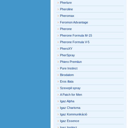
Pherlure
Pheroline
Pheromax
Feromon Advantage
Pherone
Pherone Formula M-15
Pherone Formula V-5
PheroXY
PherSpray
Phiero Premiiun
Pure Instinct
Birodalom
Eros illata
Szexepil spray
A Patch for Men
Igaz Alpha
Igaz Charisma
Igaz Kommunikáció
Igaz Essence
Igaz Instinct