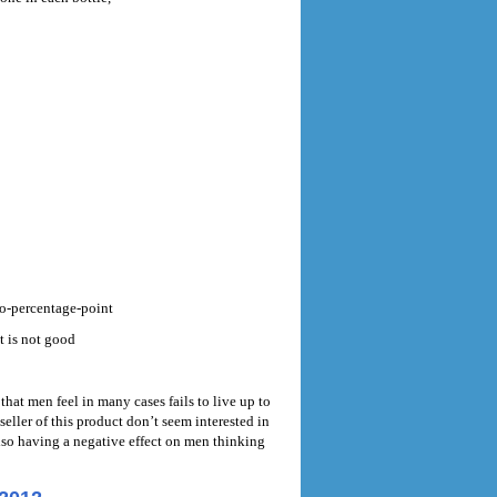
wo-percentage-point
t is not good
that men feel in many cases fails to live up to
eller of this product don’t seem interested in
lso having a negative effect on men thinking