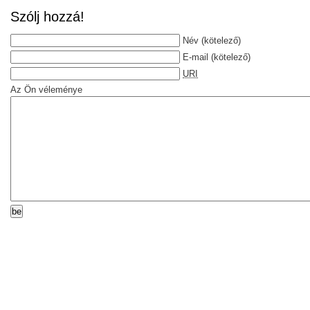
Szólj hozzá!
Név
(kötelező)
E-mail
(kötelező)
URI
Az Ön véleménye