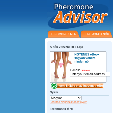
FEROMONOK MEN
FEROMONOK NŐK
A nők vonzzák ki a Liga
INGYENES eBook:
Hogyan vonzza
minden nő.
E-mail:
*
Kötelező
Nyelv
Beállítás alapértelmezett nyelv
Feromonok férfi