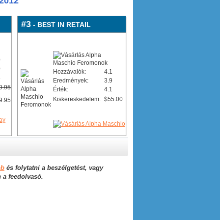
2012
#3
- BEST IN RETAIL
0
0
Hozzávalók:
4.1
8
Eredmények:
3.9
9.95
Érték:
4.1
Kiskereskedelem:
$55.00
9.95
bb
és folytatni a beszélgetést, vagy
n a feedolvasó.