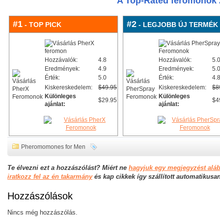
A Top-Rated feromonok 
#1
#2
- TOP PICK
- LEGJOBB ÚJ TERMÉK
Hozzávalók:
4.8
Hozzávalók:
5.
Eredmények:
4.9
Eredmények:
5.
Érték:
5.0
Érték:
4.
Kiskereskedelem:
$49.95
Kiskereskedelem:
$8
Különleges
Különleges
$29.95
$4
ajánlat:
ajánlat:
Pheromomones for Men
Te élvezni ezt a hozzászólást? Miért ne
hagyjuk egy megjegyzést alá
iratkozz fel az én takarmány
és kap cikkek így szállított automatikusa
Hozzászólások
Nincs még hozzászólás.