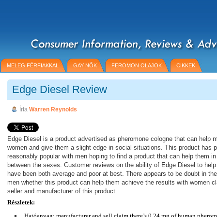
MELEG FÉRFIAKKAL
GAY NŐK
FEROMON OLAJOK
CIKKEK
Edge Diesel Review
Írta
Warren Reynolds
Edge Diesel is a product advertised as pheromone cologne that can help m
women and give them a slight edge in social situations. This product has 
reasonably popular with men hoping to find a product that can help them in 
between the sexes. Customer reviews on the ability of Edge Diesel to he
have been both average and poor at best. There appears to be doubt in th
men whether this product can help them achieve the results with women c
seller and manufacturer of this product.
Részletek:
Hatóanyag: manufacturer and sell claim there’s 0.24 mg of human pheromo