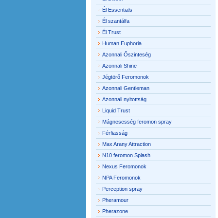
Él Essentials
Él szantálfa
Él Trust
Human Euphoria
Azonnali Őszinteség
Azonnali Shine
Jégtörő Feromonok
Azonnali Gentleman
Azonnali nyitottság
Liquid Trust
Mágnesesség feromon spray
Férfiasság
Max Arany Attraction
N10 feromon Splash
Nexus Feromonok
NPA Feromonok
Perception spray
Pheramour
Pherazone