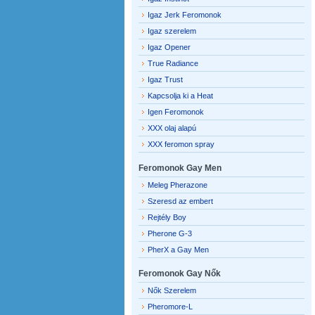
Igaz Jerk Feromonok
Igaz szerelem
Igaz Opener
True Radiance
Igaz Trust
Kapcsolja ki a Heat
Igen Feromonok
XXX olaj alapú
XXX feromon spray
Feromonok Gay Men
Meleg Pherazone
Szeresd az embert
Rejtély Boy
Pherone G-3
PherX a Gay Men
Feromonok Gay Nők
Nők Szerelem
Pheromore-L