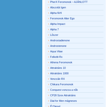
PherX Feromonok – AJÁNLOTT
Abszolút Igen
Alpha férfi
Feromonok Alter Ego
Alpha Impact
Alpha 7
Lőszer
Androstadienone
Androstenone
Aqua Vitae
Felkelti-Rx
Athena Feromonok
Attraktáns 10
Attraktáns 1000
Vonzzák-RX
Chikara Feromonok
Conquest vonzza a nők
CP28 Szex Attraktáns
Dial for Men mágneses
Él Diesel