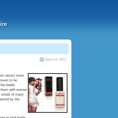
Július 10, 2011
en attract more
proven to be
the battle
lp them with women
e minds of many
laimed by the
ne in each bottle,