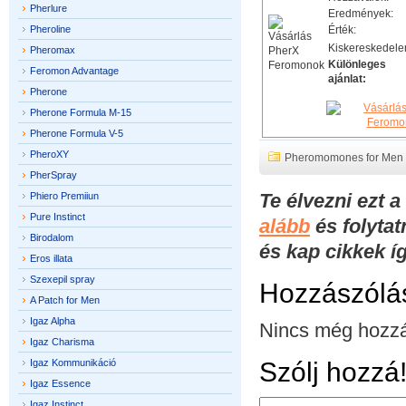
Pherlure
Eredmények:
Pheroline
Érték:
Kiskereskedele
Pheromax
Különleges
Feromon Advantage
ajánlat:
Pherone
Pherone Formula M-15
Pherone Formula V-5
PheroXY
Pheromomones for Men
PherSpray
Te élvezni ezt 
Phiero Premiiun
Pure Instinct
alább
és folytat
Birodalom
és kap cikkek í
Eros illata
Szexepil spray
Hozzászólá
A Patch for Men
Igaz Alpha
Nincs még hozzá
Igaz Charisma
Igaz Kommunikáció
Szólj hozzá
Igaz Essence
Igaz Instinct