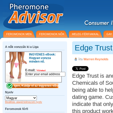
FEROMONOK MEN
FEROMONOK NŐK
MELEG FÉRFIAKKAL
GAY
Edge Trus
A nők vonzzák ki a Liga
INGYENES eBook:
Hogyan vonzza
Írta
Warren Reynolds
minden nő.
E-mail:
*
Kötelező
Edge Trust is an
Chemicals of Sou
being able to he
Nyelv
dating game. Cus
Beállítás alapértelmezett nyelv
indicate that on
Feromonok férfi
this product wor