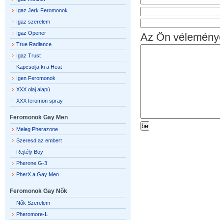
Igaz Jerk Feromonok
Igaz szerelem
Igaz Opener
Az Ön vélemény
True Radiance
Igaz Trust
Kapcsolja ki a Heat
Igen Feromonok
XXX olaj alapú
XXX feromon spray
Feromonok Gay Men
Meleg Pherazone
Szeresd az embert
Rejtély Boy
Pherone G-3
PherX a Gay Men
Feromonok Gay Nők
Nők Szerelem
Pheromore-L