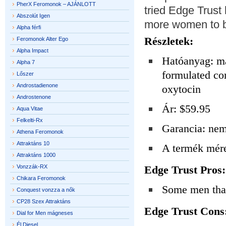
PherX Feromonok – AJÁNLOTT
tried Edge Trust 
Abszolút Igen
more women to be
Alpha férfi
Részletek:
Feromonok Alter Ego
Alpha Impact
Hatóanyag: ma
Alpha 7
formulated co
Lőszer
Androstadienone
oxytocin
Androstenone
Ár: $59.95
Aqua Vitae
Felkelti-Rx
Garancia: nem
Athena Feromonok
Attraktáns 10
A termék mére
Attraktáns 1000
Vonzzák-RX
Edge Trust Pros:
Chikara Feromonok
Some men that
Conquest vonzza a nők
CP28 Szex Attraktáns
Edge Trust Cons
Dial for Men mágneses
Él Diesel