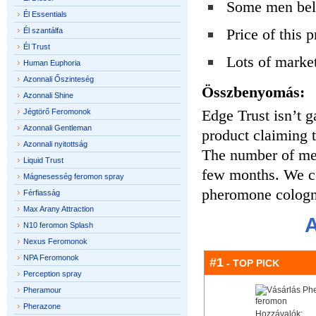
Some men beli
Él Essentials
Price of this 
Él szantálfa
Él Trust
Lots of marke
Human Euphoria
Azonnali Őszinteség
Összbenyomás:
Azonnali Shine
Edge Trust isn’t g
Jégtörő Feromonok
Azonnali Gentleman
product claiming
Azonnali nyitottság
The number of men 
Liquid Trust
few months. We co
Mágnesesség feromon spray
pheromone cologne
Férfiasság
Max Arany Attraction
A
N10 feromon Splash
Nexus Feromonok
NPA Feromonok
#1
- TOP PICK
Perception spray
Pheramour
Pherazone
Hozzávalók: