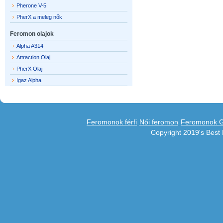
Pherone V-5
PherX a meleg nők
Feromon olajok
Alpha A314
Attraction Olaj
PherX Olaj
Igaz Alpha
Feromonok férfi
Női feromon
Feromonok 
Copyright 2019's Bes