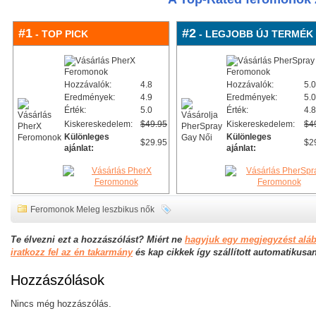
#1
#2
- TOP PICK
- LEGJOBB ÚJ TERMÉK
Hozzávalók:
4.8
Hozzávalók:
5.0
Eredmények:
4.9
Eredmények:
5.0
Érték:
5.0
Érték:
4.8
Kiskereskedelem:
$49.95
Kiskereskedelem:
$4
Különleges
Különleges
$29.95
$2
ajánlat:
ajánlat:
Feromonok Meleg leszbikus nők
Te élvezni ezt a hozzászólást? Miért ne
hagyjuk egy megjegyzést alá
iratkozz fel az én takarmány
és kap cikkek így szállított automatikusa
Hozzászólások
Nincs még hozzászólás.