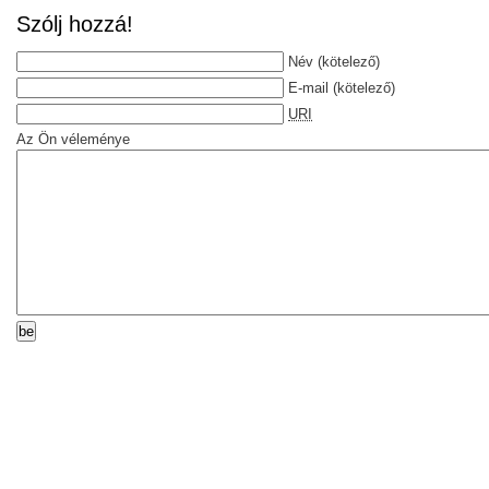
Szólj hozzá!
Név
(kötelező)
E-mail
(kötelező)
URI
Az Ön véleménye