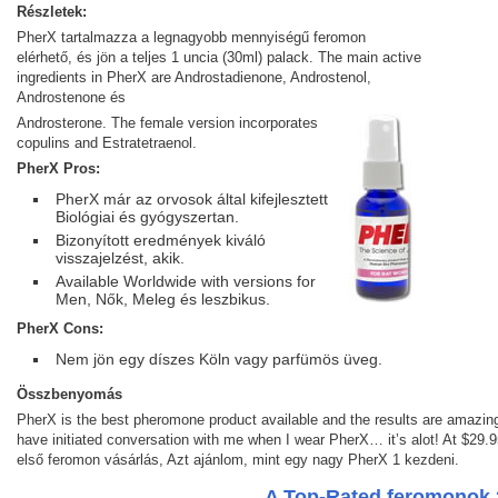
Részletek:
PherX tartalmazza a legnagyobb mennyiségű feromon
elérhető, és jön a teljes 1 uncia (30ml) palack. The main active
ingredients in PherX are Androstadienone, Androstenol,
Androstenone és
Androsterone. The female version incorporates
copulins and Estratetraenol.
PherX Pros:
PherX már az orvosok által kifejlesztett
Biológiai és gyógyszertan.
Bizonyított eredmények kiváló
visszajelzést, akik.
Available Worldwide with versions for
Men, Nők, Meleg és leszbikus.
PherX Cons:
Nem jön egy díszes Köln vagy parfümös üveg.
Összbenyomás
PherX is the best pheromone product available and the results are amazi
have initiated conversation with me when I wear PherX… it’s alot! At $29.95
első feromon vásárlás, Azt ajánlom, mint egy nagy PherX 1 kezdeni.
A Top-Rated feromonok 