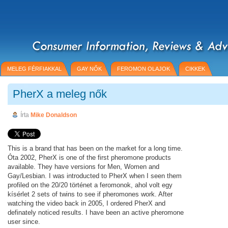
MELEG FÉRFIAKKAL
GAY NŐK
FEROMON OLAJOK
CIKKEK
PherX a meleg nők
Írta
Mike Donaldson
This is a brand that has been on the market for a long time.
Óta 2002, PherX is one of the first pheromone products
available. They have versions for Men, Women and
Gay/Lesbian. I was introducted to PherX when I seen them
profiled on the 20/20 történet a feromonok, ahol volt egy
kísérlet 2 sets of twins to see if pheromones work. After
watching the video back in 2005, I ordered PherX and
definately noticed results. I have been an active pheromone
user since.