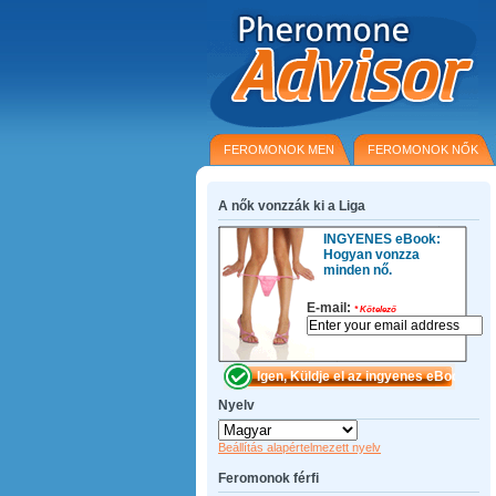
FEROMONOK MEN
FEROMONOK NŐK
A nők vonzzák ki a Liga
INGYENES eBook:
Hogyan vonzza
minden nő.
E-mail:
*
Kötelező
Nyelv
Beállítás alapértelmezett nyelv
Feromonok férfi