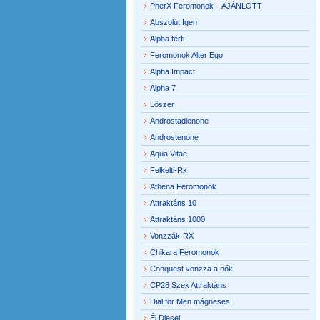
PherX Feromonok – AJÁNLOTT
Abszolút Igen
Alpha férfi
Feromonok Alter Ego
Alpha Impact
Alpha 7
Lőszer
Androstadienone
Androstenone
Aqua Vitae
Felkelti-Rx
Athena Feromonok
Attraktáns 10
Attraktáns 1000
Vonzzák-RX
Chikara Feromonok
Conquest vonzza a nők
CP28 Szex Attraktáns
Dial for Men mágneses
Él Diesel