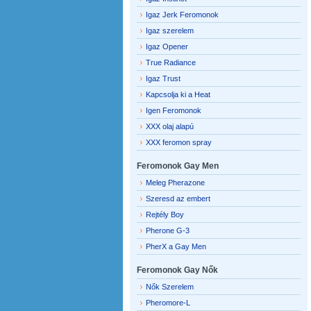
Igaz Jerk Feromonok
Igaz szerelem
Igaz Opener
True Radiance
Igaz Trust
Kapcsolja ki a Heat
Igen Feromonok
XXX olaj alapú
XXX feromon spray
Feromonok Gay Men
Meleg Pherazone
Szeresd az embert
Rejtély Boy
Pherone G-3
PherX a Gay Men
Feromonok Gay Nők
Nők Szerelem
Pheromore-L