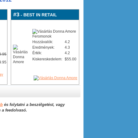
#3
- BEST IN RETAIL
Hozzávalók:
4.2
Eredmények:
4.3
Érték:
4.2
9.95
Kiskereskedelem:
$55.00
9.95
bb
és folytatni a beszélgetést, vagy
n a feedolvasó.