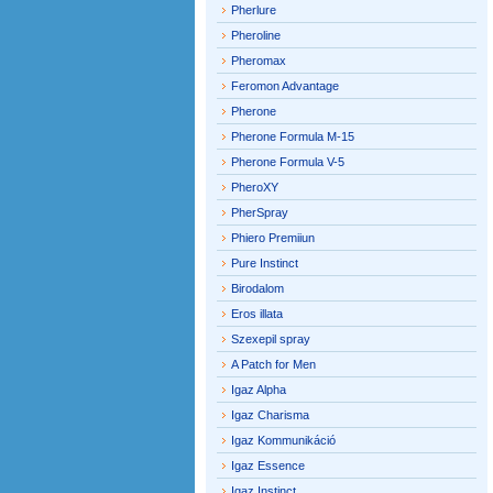
Pherlure
Pheroline
Pheromax
Feromon Advantage
Pherone
Pherone Formula M-15
Pherone Formula V-5
PheroXY
PherSpray
Phiero Premiiun
Pure Instinct
Birodalom
Eros illata
Szexepil spray
A Patch for Men
Igaz Alpha
Igaz Charisma
Igaz Kommunikáció
Igaz Essence
Igaz Instinct