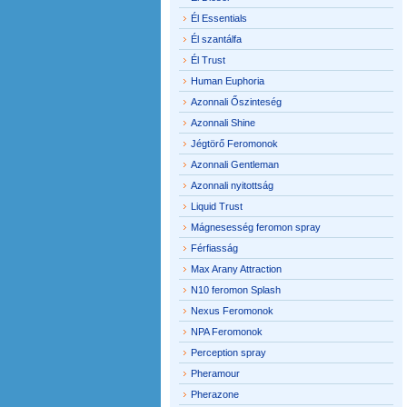
Él Essentials
Él szantálfa
Él Trust
Human Euphoria
Azonnali Őszinteség
Azonnali Shine
Jégtörő Feromonok
Azonnali Gentleman
Azonnali nyitottság
Liquid Trust
Mágnesesség feromon spray
Férfiasság
Max Arany Attraction
N10 feromon Splash
Nexus Feromonok
NPA Feromonok
Perception spray
Pheramour
Pherazone