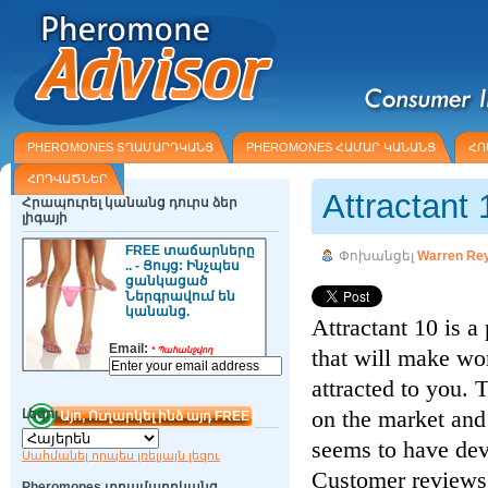
PHEROMONES ՏՂԱՄԱՐԴԿԱՆՑ
PHEROMONES ՀԱՄԱՐ ԿԱՆԱՆՑ
ՀՈ
ՀՈԴՎԱԾՆԵՐ
Attractant
Հրապուրել կանանց դուրս ձեր
լիգայի
FREE տաճարները
Փոխանցել
Warren Re
.. - Ցույց: Ինչպես
ցանկացած
Ներգրավում են
կանանց.
Attractant 10 is 
Email:
that will make wo
*
Պահանջվող
attracted to you. 
on the market and 
Լեզու
seems to have dev
Սահմանել որպես լռելյայն լեզու
Customer reviews o
Pheromones տղամարդկանց