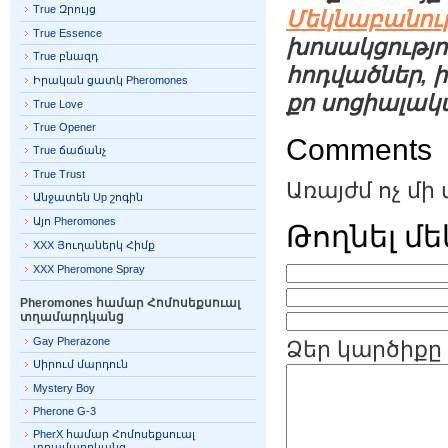
True Զրույց
Մեկնաբանութ
True Essence
խոսակցությո
True բնազդ
հոդվածներ, 
Իրական ցատկ Pheromones
քո սոցիալակ
True Love
True Opener
Comments
True ճաճանչ
True Trust
Առայժմ ոչ մի
Անջատեն Up շոգին
Այո Pheromones
Թողնել մ
XXX Յուղաներկ Հիմք
XXX Pheromone Spray
Pheromones համար Հոմոսեքսուալ
տղամարդկանց
Gay Pherazone
Ձեր կարծիքը
Սիրում մարդուն
Mystery Boy
Pherone G-3
PherX համար Հոմոսեքսուալ
տղամարդկանց