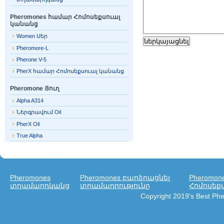
Pheromones համար Հոմոսեքսուալ
կանանց
Women Սեր
Pheromore-L
Pherone V-5
PherX համար Հոմոսեքսուալ կանանց
Pheromone Յուղ
Alpha A314
Ներգրավում Oil
PherX Oil
True Alpha
Pheromones
Pheromones բարձրացնել
Pheromon
տղամարդկանց
տրամադրությունը
Հոմոսեք
Copyright 2019's Best P