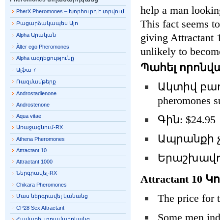
help a man lookin
PherX Pheromones – Խորհուրդ է տրվում
This fact seems t
Բացարձակապես Այո
giving Attractant
Alpha Արական
Àlter ego Pheromones
unlikely to becom
Alpha ազդեցությունը
Պահել որոնվ
Ալֆա 7
Ռազմամթերք
Ակտիվ բաղադր
Androstadienone
pheromones su
Androstenone
Aqua vitae
Գին: $24.95
Առաջացնում-RX
Ապրանքի չ
Athena Pheromones
Attractant 10
Երաշխավոր
Attractant 1000
Ներգրավել-RX
Attractant 10 Կ
Chikara Pheromones
The price for 
Մաս ներգրավել կանանց
CP28 Sex Attractant
Some men ind
Հավաքել տղամարդկանց