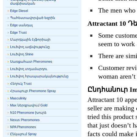
մագնիսական
The men who l
Edge Diesel
Պահեստավորված եզրին
Attractant 10 Դ
Edge սանդալ
Edge Trust
Some customers
Մարդկային էյֆորիայի
seem to work a
Լուծվող ազնվությունը
There are simi
Լուծվող Shine
Սառցահատ Pheromones
Customer revie
Լուծվող տղամարդու
woman aren’t
Լուծվող հրապարակայնությունը
Հեղուկ Trust
Ընդհանուր Imp
Հրապույր Pheromone Spray
Attractant 10 app
Masculinity
Max ներգրավում Gold
seller are making 
N10 Pheromone խուրձ
tried this product
Nexus Pheromones
that just doesn’t 
NPA Pheromones
facts could make i
Ընկալում Spray