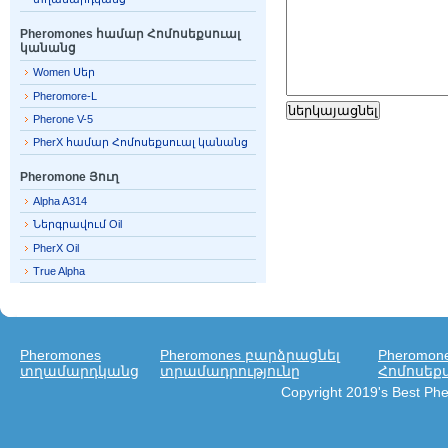
Pheromones համար Հոմոսեքսուալ
կանանց
Women Սեր
Pheromore-L
Pherone V-5
PherX համար Հոմոսեքսուալ կանանց
Pheromone Յուղ
Alpha A314
Ներգրավում Oil
PherX Oil
True Alpha
Pheromones
Pheromones բարձրացնել
Pheromon
տղամարդկանց
տրամադրությունը
Հոմոսեք
Copyright 2019's Best P