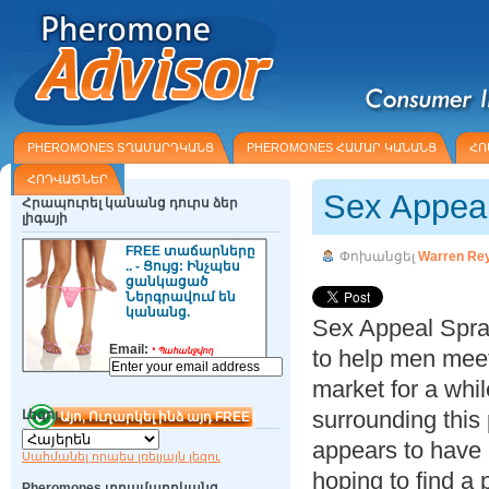
PHEROMONES ՏՂԱՄԱՐԴԿԱՆՑ
PHEROMONES ՀԱՄԱՐ ԿԱՆԱՆՑ
ՀՈ
ՀՈԴՎԱԾՆԵՐ
Sex Appea
Հրապուրել կանանց դուրս ձեր
լիգայի
FREE տաճարները
Փոխանցել
Warren Re
.. - Ցույց: Ինչպես
ցանկացած
Ներգրավում են
կանանց.
Sex Appeal Spray
Email:
to help men mee
*
Պահանջվող
market for a whi
surrounding this 
Լեզու
appears to have
Սահմանել որպես լռելյայն լեզու
hoping to find a
Pheromones տղամարդկանց