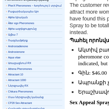
The customer rev
PherX Pheromones – Խորհուրդ է տրվում
attract more wom
Բացարձակապես Այո
have found this
Alpha Արական
Àlter ego Pheromones
Spray to be total
Alpha ազդեցությունը
instead.
Ալֆա 7
Պահել որոնվ
Ռազմամթերք
Androstadienone
Ակտիվ բաղադ
Androstenone
pheromone cont
Aqua vitae
indicated, but
Առաջացնում-RX
Athena Pheromones
Գին: $46.00
Attractant 10
Attractant 1000
Ապրանքի չա
Ներգրավել-RX
Երաշխավոր
Chikara Pheromones
Մաս ներգրավել կանանց
Sex Appeal Spra
CP28 Sex Attractant
Հավաքել տղամարդկանց