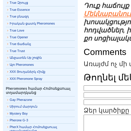
True Զրույց
Դուք հաճույք
True Essence
Մեկնաբանութ
True բնազդ
խոսակցությո
Իրական ցատկ Pheromones
հոդվածներ, 
True Love
քո սոցիալակ
True Opener
True ճաճանչ
Comments
True Trust
Անջատեն Up շոգին
Առայժմ ոչ մի
Այո Pheromones
XXX Յուղաներկ Հիմք
Թողնել մ
XXX Pheromone Spray
Pheromones համար Հոմոսեքսուալ
տղամարդկանց
Gay Pherazone
Սիրում մարդուն
Ձեր կարծիքը
Mystery Boy
Pherone G-3
PherX համար Հոմոսեքսուալ
տղամարդկանց